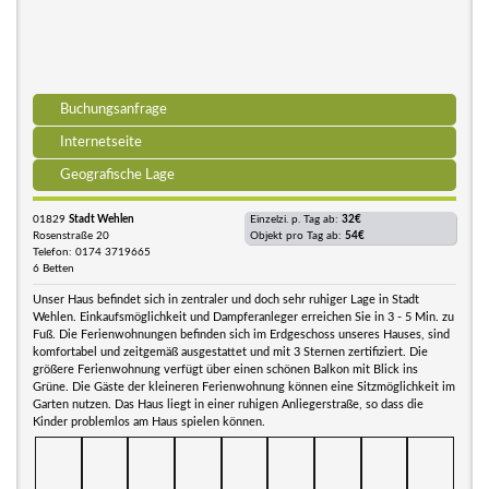
Buchungsanfrage
Internetseite
Geografische Lage
01829
Stadt Wehlen
Einzelzi. p. Tag ab:
32€
Rosenstraße 20
Objekt pro Tag ab:
54€
Telefon: 0174 3719665
6 Betten
Unser Haus befindet sich in zentraler und doch sehr ruhiger Lage in Stadt
Wehlen. Einkaufsmöglichkeit und Dampferanleger erreichen Sie in 3 - 5 Min. zu
Fuß. Die Ferienwohnungen befinden sich im Erdgeschoss unseres Hauses, sind
komfortabel und zeitgemäß ausgestattet und mit 3 Sternen zertifiziert. Die
größere Ferienwohnung verfügt über einen schönen Balkon mit Blick ins
Grüne. Die Gäste der kleineren Ferienwohnung können eine Sitzmöglichkeit im
Garten nutzen. Das Haus liegt in einer ruhigen Anliegerstraße, so dass die
Kinder problemlos am Haus spielen können.