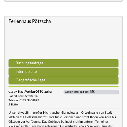
Ferienhaus Pötzscha
Buchungsanfrage
Internetseite
Geografische Lage
01829
Stadt Wehlen OT Pötzscha
Objekt pro Tag ab:
45€
Robert-Sterl-Straße 16
Telefon: 0172 3688847
2 Betten
Unser etwa 28m² großer Nichtraucher-Bungalow am Ortseingang von Stadt
Wehlen OT Pötzscha bietet Platz für 2 Personen und steht Ihnen von April bis
Oktober zur Verfügung. Das Gebäude befindet sich im unteren Teil eines
2.600m² großen, am Hang gelegenen Grundstücks, etwa 60m vom Haus der