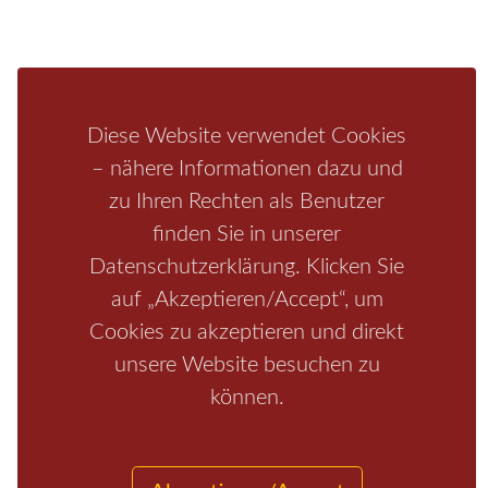
Bastei
Malerweg
Nationalpark
Affensteine
Schrammsteine
Weiße Flotte
Bad Schandau
Wehlen
Rathen
Hohnstein
Königstein
Kirnitzschtal
Wellness
Boofen
Mediathek
Diese Website verwendet Cookies
– nähere Informationen dazu und
zu Ihren Rechten als Benutzer
finden Sie in unserer
Datenschutzerklärung. Klicken Sie
auf „Akzeptieren/Accept“, um
Cookies zu akzeptieren und direkt
unsere Website besuchen zu
Start
/
Region
/
Fragen+Antworten
/
Unterkunft
/
Aktivitäten
können.
/
Kontakt
/
Impressum
Copyrights © 2026 Elbsandsteingebirge Verlag