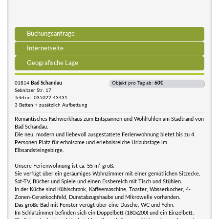
Buchungsanfrage
Internetseite
Geografische Lage
01814
Bad Schandau
Objekt pro Tag ab:
60€
Sebnitzer Str. 17
Telefon: 035022 43431
3 Betten + zusätzlich Aufbettung
Romantisches Fachwerkhaus zum Entspannen und Wohlfühlen am Stadtrand von
Bad Schandau.
Die neu, modern und liebevoll ausgestattete Ferienwohnung bietet bis zu 4
Personen Platz für erholsame und erlebnisreiche Urlaubstage im
Elbsandsteingebirge.
Unsere Ferienwohnung ist ca. 55 m² groß.
Sie verfügt über ein geräumiges Wohnzimmer mit einer gemütlichen Sitzecke,
Sat-TV, Bücher und Spiele und einen Essbereich mit Tisch und Stühlen.
In der Küche sind Kühlschrank, Kaffeemaschine, Toaster, Wasserkocher, 4-
Zonen-Cerankochfeld, Dunstabzugshaube und Mikrowelle vorhanden.
Das große Bad mit Fenster verügt über eine Dusche, WC und Föhn.
Im Schlafzimmer befinden sich ein Doppelbett (180x200) und ein Einzelbett.