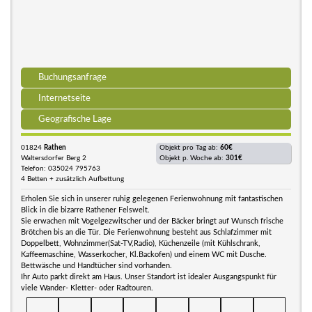
Buchungsanfrage
Internetseite
Geografische Lage
01824
Rathen
Objekt pro Tag ab:
60€
Waltersdorfer Berg 2
Objekt p. Woche ab:
301€
Telefon: 035024 795763
4 Betten + zusätzlich Aufbettung
Erholen Sie sich in unserer ruhig gelegenen Ferienwohnung mit fantastischen
Blick in die bizarre Rathener Felswelt.
Sie erwachen mit Vogelgezwitscher und der Bäcker bringt auf Wunsch frische
Brötchen bis an die Tür. Die Ferienwohnung besteht aus Schlafzimmer mit
Doppelbett, Wohnzimmer(Sat-TV,Radio), Küchenzeile (mit Kühlschrank,
Kaffeemaschine, Wasserkocher, Kl.Backofen) und einem WC mit Dusche.
Bettwäsche und Handtücher sind vorhanden.
Ihr Auto parkt direkt am Haus. Unser Standort ist idealer Ausgangspunkt für
viele Wander- Kletter- oder Radtouren.