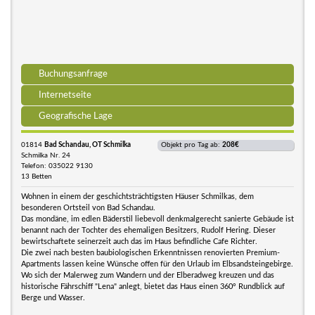
Buchungsanfrage
Internetseite
Geografische Lage
01814
Bad Schandau, OT Schmilka
Objekt pro Tag ab:
208€
Schmilka Nr. 24
Telefon: 035022 9130
13 Betten
Wohnen in einem der geschichtsträchtigsten Häuser Schmilkas, dem
besonderen Ortsteil von Bad Schandau.
Das mondäne, im edlen Bäderstil liebevoll denkmalgerecht sanierte Gebäude ist
benannt nach der Tochter des ehemaligen Besitzers, Rudolf Hering. Dieser
bewirtschaftete seinerzeit auch das im Haus befindliche Cafe Richter.
Die zwei nach besten baubiologischen Erkenntnissen renovierten Premium-
Apartments lassen keine Wünsche offen für den Urlaub im Elbsandsteingebirge.
Wo sich der Malerweg zum Wandern und der Elberadweg kreuzen und das
historische Fährschiff "Lena" anlegt, bietet das Haus einen 360° Rundblick auf
Berge und Wasser.