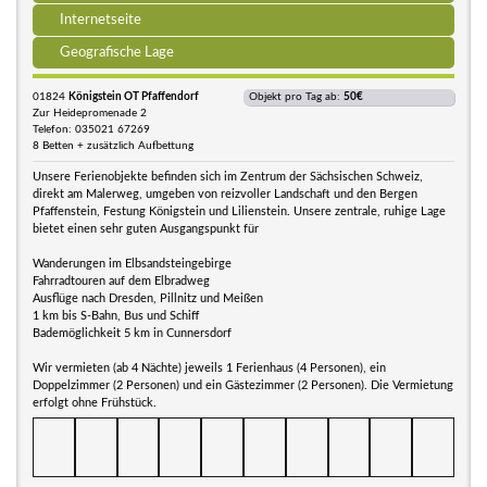
Internetseite
Geografische Lage
01824
Königstein OT Pfaffendorf
Objekt pro Tag ab:
50€
Zur Heidepromenade 2
Telefon: 035021 67269
8 Betten + zusätzlich Aufbettung
Unsere Ferienobjekte befinden sich im Zentrum der Sächsischen Schweiz,
direkt am Malerweg, umgeben von reizvoller Landschaft und den Bergen
Pfaffenstein, Festung Königstein und Lilienstein. Unsere zentrale, ruhige Lage
bietet einen sehr guten Ausgangspunkt für
Wanderungen im Elbsandsteingebirge
Fahrradtouren auf dem Elbradweg
Ausflüge nach Dresden, Pillnitz und Meißen
1 km bis S-Bahn, Bus und Schiff
Bademöglichkeit 5 km in Cunnersdorf
Wir vermieten (ab 4 Nächte) jeweils 1 Ferienhaus (4 Personen), ein
Doppelzimmer (2 Personen) und ein Gästezimmer (2 Personen). Die Vermietung
erfolgt ohne Frühstück.