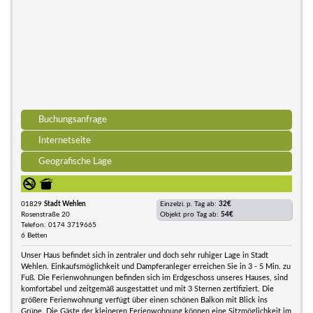
Buchungsanfrage
Internetseite
Geografische Lage
01829
Stadt Wehlen
Einzelzi. p. Tag ab:
32€
Rosenstraße 20
Objekt pro Tag ab:
54€
Telefon: 0174 3719665
6 Betten
Unser Haus befindet sich in zentraler und doch sehr ruhiger Lage in Stadt
Wehlen. Einkaufsmöglichkeit und Dampferanleger erreichen Sie in 3 - 5 Min. zu
Fuß. Die Ferienwohnungen befinden sich im Erdgeschoss unseres Hauses, sind
komfortabel und zeitgemäß ausgestattet und mit 3 Sternen zertifiziert. Die
größere Ferienwohnung verfügt über einen schönen Balkon mit Blick ins
Grüne. Die Gäste der kleineren Ferienwohnung können eine Sitzmöglichkeit im