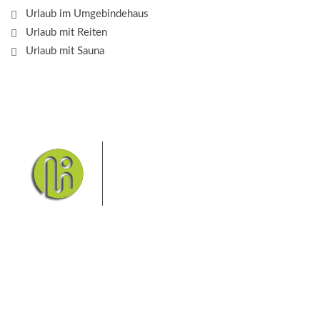
Urlaub im Umgebindehaus
Urlaub mit Reiten
Urlaub mit Sauna
Das Elbsandsteingebirge mit
seinem Nationalpark Sächsische
Schweiz und dem Nationalpark
Böhmische Schweiz sind ein
Eldorado für Wanderer und
Aktivurlauber. Hier finden Sie Informationen zum
Wandern, Klettern, Biken, Boofen, Wassersport und
vieles mehr.