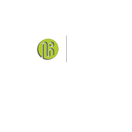
Das Elbsandsteingebirge mi
Nationalpark Böhmische Schw
Hier finden Sie Information
und vieles mehr.
Sie finden bei uns auch die passende Unterkunf
Ferienwohnung oder auf einem Campingplatz.
Fragen/Antworten
Hotel
Infos zur Region
Pension
Mediathek
Ferienwohnung