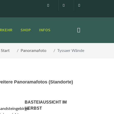
Impressum
0160 99873408
info@elbsandste
RKEHR
SHOP
INFOS
Start
Panoramafoto
Tyssaer Wände
eitere Panoramafotos (Standorte)
BASTEIAUSSICHT IM
HERBST