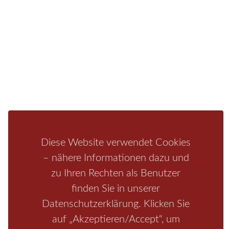
Fragen/Antworten
Hotel
Infos zur Region
Pension
Mediathek
Ferienwohnung
Unterkunft
Ferienhaus
Aktivitäten
Camping
Bastei
Malerweg
Nationalpark
Affensteine
Schrammsteine
Weiße Flotte
Bad Schandau
Wehlen
Diese Website verwendet Cookies
Rathen
Hohnstein
Königstein
Kirnitzschtal
Wellness
– nähere Informationen dazu und
Boofen
Mediathek
zu Ihren Rechten als Benutzer
finden Sie in unserer
Datenschutzerklärung. Klicken Sie
auf „Akzeptieren/Accept“, um