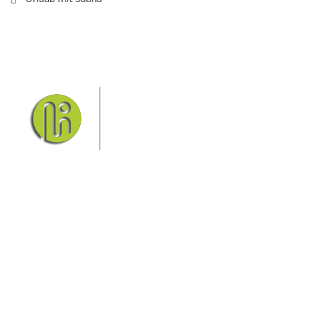
Das Elbsandsteingebirge mit
seinem Nationalpark Sächsische
Schweiz und dem Nationalpark
Böhmische Schweiz sind ein
Eldorado für Wanderer und
Aktivurlauber. Hier finden Sie Informationen zum
Wandern, Klettern, Biken, Boofen, Wassersport und
vieles mehr.
Sie finden bei uns auch die passende Unterkunft im
Hotel, einer Pension, einem Ferienhaus, einer
Ferienwohnung oder auf einem Campingplatz.