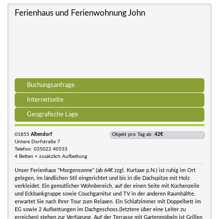
Ferienhaus und Ferienwohnung John
Buchungsanfrage
Internetseite
Geografische Lage
01855
Altendorf
Objekt pro Tag ab:
42€
Untere Dorfstraße 7
Telefon: 035022 40533
4 Betten + zusätzlich Aufbettung
Unser Ferienhaus "Morgensonne" (ab 64€ zzgl. Kurtaxe p.N.) ist ruhig im Ort
gelegen, im ländlichen Stil eingerichtet und bis in die Dachspitze mit Holz
verkleidet. Ein gemütlicher Wohnbereich, auf der einen Seite mit Küchenzeile
und Eckbankgruppe sowie Couchgarnitur und TV in der anderen Raumhälfte,
erwartet Sie nach Ihrer Tour zum Relaxen. Ein Schlafzimmer mit Doppelbett im
EG sowie 2 Aufbettungen im Dachgeschoss,(letztere über eine Leiter zu
erreichen) stehen zur Verfügung. Auf der Terrasse mit Gartenmöbeln ist Grillen