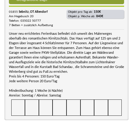
01855
Sebnitz, OT Altendorf
Objekt pro Tag ab:
150€
Am Hegebusch 20
Objekt p. Woche ab:
840€
Telefon: 035022 50777
7 Betten + zusätzlich Aufbettung
Unser neu errichtetes Ferienhaus befindet sich unweit des Malerweges
oberhalb des romantischen Kirnitzschtals. Das Haus verfügt auf 125 qm und 2
Etagen über insgesamt 4 Schlafzimmer für 7 Personen. Auf der Liegewiese und
der Terrasse am Haus können Sie entspannen. Zum Haus gehört ebenso eine
Garage sowie weitere PKW-Stellplätze. Die direkte Lage am Waldesrand
garantiert ihnen eine ruhigen und erholsamen Aufenthalt. Bekannte Wander-
und Ausflugsziele wie die historische Kirnitzschtalbahn zum Lichtenhainer
Wasserfall und in die Kurstadt Bad Schandau , die Schrammsteine und der Große
Winterberg sind gut zu Fuß zu erreichen.
Preis bis 4 Personen: 150 Euro/Tag
Jede weitere Person 20 Euro/Tag
Mindestbuchung: 1 Woche (6 Nächte)
Anreise: Sonntag / Abreise: Samstag