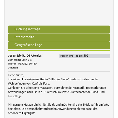
Buchungsanfrage
Internetseite
Geografische Lage
01855
Sebnitz, OT Altendorf
Person pro Tag ab:
50€
Zum Hegebusch 1 a
Telefon: 035022-50480
0 Betten
Liebe Gäste,
in meinem Hauseigenen Studio "Villa der Sinne" dreht sich alles um Ihr
Wohlbefinden von Kopf bis Fuss.
Genießen Sie erholsame Massagen, verwöhnende Kosmetik, regenerierende
Anwendungen nach Dr. h.c. P. Jentschura sowie kraftschöpfende Hand- und
Fusspflege.
Mit ganzem Herzen bin ich für Sie da und möchten Sie ein Stück auf Ihrem Weg
begleiten. Die gesundheitsfördernden Anwendungen bieten dabei das
besondere Highlight!