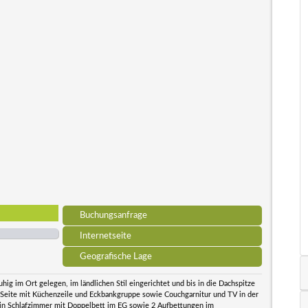
Buchungsanfrage
Internetseite
Geografische Lage
hig im Ort gelegen, im ländlichen Stil eingerichtet und bis in die Dachspitze
n Seite mit Küchenzeile und Eckbankgruppe sowie Couchgarnitur und TV in der
 Ein Schlafzimmer mit Doppelbett im EG sowie 2 Aufbettungen im