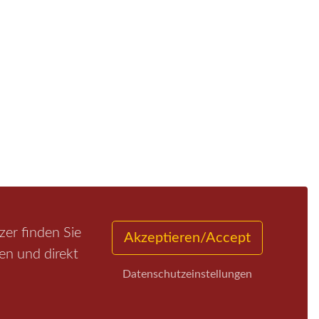
er finden Sie
Akzeptieren/Accept
en und direkt
Datenschutzeinstellungen