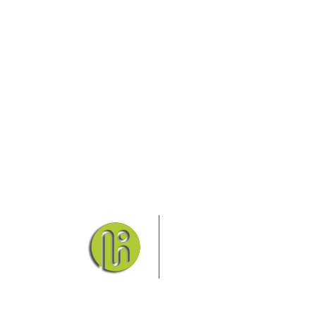
Das Elbsandsteingebirge
Nationalpark Böhmische Sch
Hier finden Sie Informatio
Sie finden bei uns auch die passende Unterk