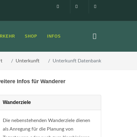
Impressum
0160 99873408
info@elbsandste
RKEHR
SHOP
INFOS
rt
Unterkunft
Unterkunft Datenbank
eitere Infos für Wanderer
Wanderziele
Die nebenstehenden Wanderziele dienen
als Anregung für die Planung von