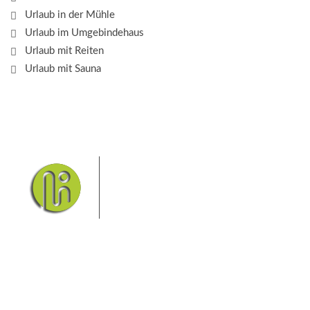
Urlaub in der Mühle
Urlaub im Umgebindehaus
Urlaub mit Reiten
Urlaub mit Sauna
Das Elbsandsteingebirge mit
seinem Nationalpark Sächsische
Schweiz und dem Nationalpark
Böhmische Schweiz sind ein
Eldorado für Wanderer und
Aktivurlauber. Hier finden Sie Informationen zum
Wandern, Klettern, Biken, Boofen, Wassersport und
vieles mehr.