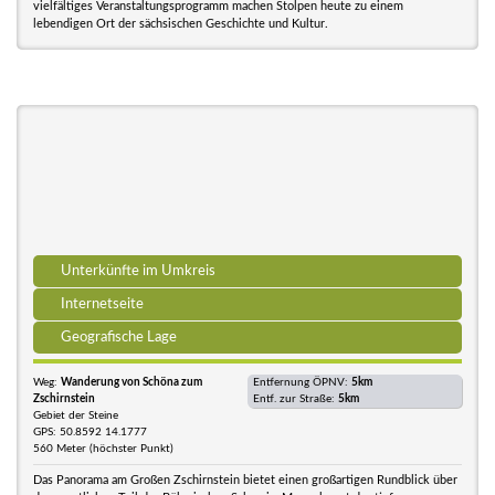
vielfältiges Veranstaltungsprogramm machen Stolpen heute zu einem
lebendigen Ort der sächsischen Geschichte und Kultur.
Unterkünfte im Umkreis
Internetseite
Geografische Lage
Weg:
Wanderung von Schöna zum
Entfernung ÖPNV:
5km
Zschirnstein
Entf. zur Straße:
5km
Gebiet der Steine
GPS: 50.8592 14.1777
560 Meter (höchster Punkt)
Das Panorama am Großen Zschirnstein bietet einen großartigen Rundblick über