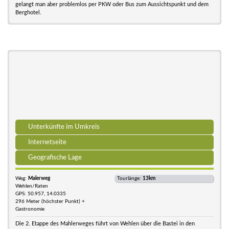
gelangt man aber problemlos per PKW oder Bus zum Aussichtspunkt und dem
Berghotel.
Unterkünfte im Umkreis
Internetseite
Geografische Lage
Weg:
Malerweg
Tourlänge:
13km
Wehlen/Raten
GPS: 50.957, 14.0335
296 Meter (höchster Punkt) +
Gastronomie
Die 2. Etappe des Mahlerweges führt von Wehlen über die Bastei in den