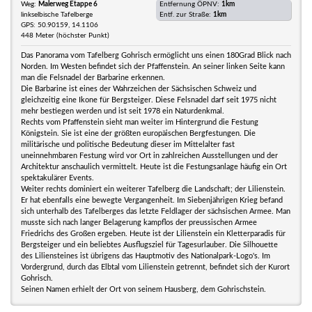
Weg:
Malerweg Etappe 6
Entfernung ÖPNV:
1km
linkselbische Tafelberge
Entf. zur Straße:
1km
GPS: 50.90159, 14.1106
448 Meter (höchster Punkt)
Das Panorama vom Tafelberg Gohrisch ermöglicht uns einen 180Grad Blick nach
Norden. Im Westen befindet sich der Pfaffenstein. An seiner linken Seite kann
man die Felsnadel der Barbarine erkennen.
Die Barbarine ist eines der Wahrzeichen der Sächsischen Schweiz und
gleichzeitig eine Ikone für Bergsteiger. Diese Felsnadel darf seit 1975 nicht
mehr bestiegen werden und ist seit 1978 ein Naturdenkmal.
Rechts vom Pfaffenstein sieht man weiter im Hintergrund die Festung
Königstein. Sie ist eine der größten europäischen Bergfestungen. Die
militärische und politische Bedeutung dieser im Mittelalter fast
uneinnehmbaren Festung wird vor Ort in zahlreichen Ausstellungen und der
Architektur anschaulich vermittelt. Heute ist die Festungsanlage häufig ein Ort
spektakulärer Events.
Weiter rechts dominiert ein weiterer Tafelberg die Landschaft; der Lilienstein.
Er hat ebenfalls eine bewegte Vergangenheit. Im Siebenjährigen Krieg befand
sich unterhalb des Tafelberges das letzte Feldlager der sächsischen Armee. Man
musste sich nach langer Belagerung kampflos der preussischen Armee
Friedrichs des Großen ergeben. Heute ist der Lilienstein ein Kletterparadis für
Bergsteiger und ein beliebtes Ausflugsziel für Tagesurlauber. Die Silhouette
des Liliensteines ist übrigens das Hauptmotiv des Nationalpark-Logo's. Im
Vordergrund, durch das Elbtal vom Lilienstein getrennt, befindet sich der Kurort
Gohrisch.
Seinen Namen erhielt der Ort von seinem Hausberg, dem Gohrischstein.