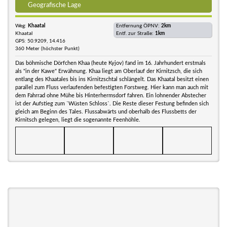
Geografische Lage
Weg:
Khaatal
Entfernung ÖPNV:
2km
Khaatal
Entf. zur Straße:
1km
GPS: 50.9209, 14.416
360 Meter (höchster Punkt)
Das böhmische Dörfchen Khaa (heute Kyjov) fand im 16. Jahrhundert erstmals
als "in der Kawe" Erwähnung. Khaa liegt am Oberlauf der Kirnitzsch, die sich
entlang des Khaatales bis ins Kirnitzschtal schlängelt. Das Khaatal besitzt einen
parallel zum Fluss verlaufenden befestigten Forstweg. Hier kann man auch mit
dem Fahrrad ohne Mühe bis Hinterhermsdorf fahren. Ein lohnender Abstecher
ist der Aufstieg zum `Wüsten Schloss`. Die Reste dieser Festung befinden sich
gleich am Beginn des Tales. Flussabwärts und oberhalb des Flussbetts der
Kirnitsch gelegen, liegt die sogenannte Feenhöhle.