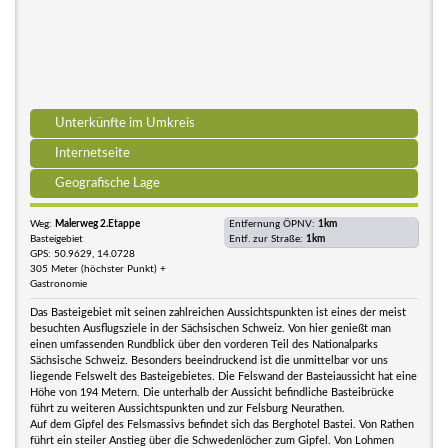
Unterkünfte im Umkreis
Internetseite
Geografische Lage
Weg:
Malerweg 2.Etappe
Entfernung ÖPNV:
1km
Basteigebiet
Entf. zur Straße:
1km
GPS: 50.9629, 14.0728
305 Meter (höchster Punkt) +
Gastronomie
Das Basteigebiet mit seinen zahlreichen Aussichtspunkten ist eines der meist
besuchten Ausflugsziele in der Sächsischen Schweiz. Von hier genießt man
einen umfassenden Rundblick über den vorderen Teil des Nationalparks
Sächsische Schweiz. Besonders beeindruckend ist die unmittelbar vor uns
liegende Felswelt des Basteigebietes. Die Felswand der Basteiaussicht hat eine
Höhe von 194 Metern. Die unterhalb der Aussicht befindliche Basteibrücke
führt zu weiteren Aussichtspunkten und zur Felsburg Neurathen.
Auf dem Gipfel des Felsmassivs befindet sich das Berghotel Bastei. Von Rathen
führt ein steiler Anstieg über die Schwedenlöcher zum Gipfel. Von Lohmen