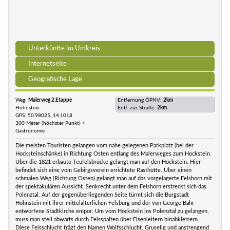
Unterkünfte im Umkreis
Internetseite
Geografische Lage
Weg:
Malerweg 2.Etappe
Entfernung ÖPNV:
2km
Hohnstein
Entf. zur Straße:
2km
GPS: 50.98025, 14.1018
300 Meter (höchster Punkt) +
Gastronomie
Die meisten Touristen gelangen vom nahe gelegenen Parkplatz (bei der
Hocksteinschänke) in Richtung Osten entlang des Malerweges zum Hockstein.
Über die 1821 erbaute Teufelsbrücke gelangt man auf den Hockstein. Hier
befindet sich eine vom Gebirgsverein errichtete Rasthütte. Über einen
schmalen Weg (Richtung Osten) gelangt man auf das vorgelagerte Felshorn mit
der spektakulären Aussicht. Senkrecht unter dem Felshorn erstreckt sich das
Polenztal. Auf der gegenüberliegenden Seite türmt sich die Burgstadt
Hohnstein mit ihrer mittelalterlichen Felsburg und der von George Bähr
entworfene Stadtkirche empor. Um vom Hockstein ins Polenztal zu gelangen,
muss man steil abwärts durch Felsspalten über Eisenleitern hinabklettern.
Diese Felsschlucht trägt den Namen Wolfsschlucht. Gruselig und anstrengend