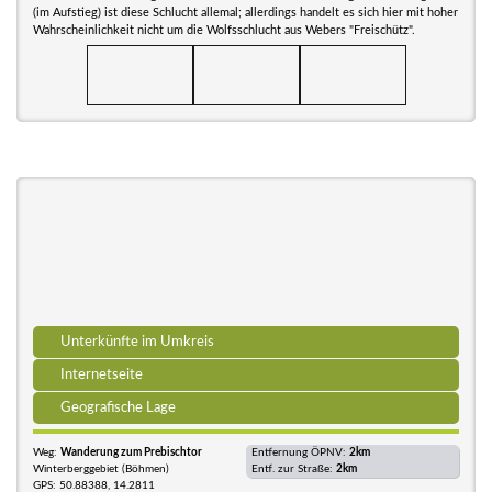
(im Aufstieg) ist diese Schlucht allemal; allerdings handelt es sich hier mit hoher
Wahrscheinlichkeit nicht um die Wolfsschlucht aus Webers "Freischütz".
Unterkünfte im Umkreis
Internetseite
Geografische Lage
Weg:
Wanderung zum Prebischtor
Entfernung ÖPNV:
2km
Winterberggebiet (Böhmen)
Entf. zur Straße:
2km
GPS: 50.88388, 14.2811