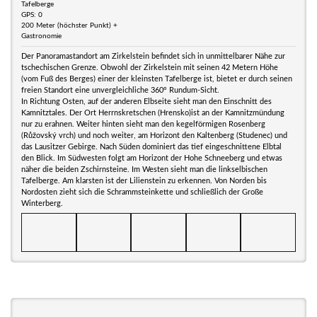
Tafelberge
GPS: 0
200 Meter (höchster Punkt) +
Gastronomie
Der Panoramastandort am Zirkelstein befindet sich in unmittelbarer Nähe zur
tschechischen Grenze. Obwohl der Zirkelstein mit seinen 42 Metern Höhe
(vom Fuß des Berges) einer der kleinsten Tafelberge ist, bietet er durch seinen
freien Standort eine unvergleichliche 360° Rundum-Sicht.
In Richtung Osten, auf der anderen Elbseite sieht man den Einschnitt des
Kamnitztales. Der Ort Herrnskretschen (Hrensko)ist an der Kamnitzmündung
nur zu erahnen. Weiter hinten sieht man den kegelförmigen Rosenberg
(Růžovský vrch) und noch weiter, am Horizont den Kaltenberg (Studenec) und
das Lausitzer Gebirge. Nach Süden dominiert das tief eingeschnittene Elbtal
den Blick. Im Südwesten folgt am Horizont der Hohe Schneeberg und etwas
näher die beiden Zschirnsteine. Im Westen sieht man die linkselbischen
Tafelberge. Am klarsten ist der Lilienstein zu erkennen. Von Norden bis
Nordosten zieht sich die Schrammsteinkette und schließlich der Große
Winterberg.