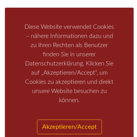
Schrammsteine
Weiße Flotte
Bad Schandau
Wehlen
Rathen
Hohnstein
Königstein
Kirnitzschtal
Wellness
Diese Website verwendet Cookies
Boofen
Mediathek
– nähere Informationen dazu und
zu Ihren Rechten als Benutzer
finden Sie in unserer
Datenschutzerklärung. Klicken Sie
auf „Akzeptieren/Accept“, um
Cookies zu akzeptieren und direkt
unsere Website besuchen zu
Start
/
Region
/
Fragen+Antworten
/
Unterkunft
/
Aktivitäten
können.
/
Kontakt
/
Impressum
Copyrights © 2026 Elbsandsteingebirge Verlag
Akzeptieren/Accept