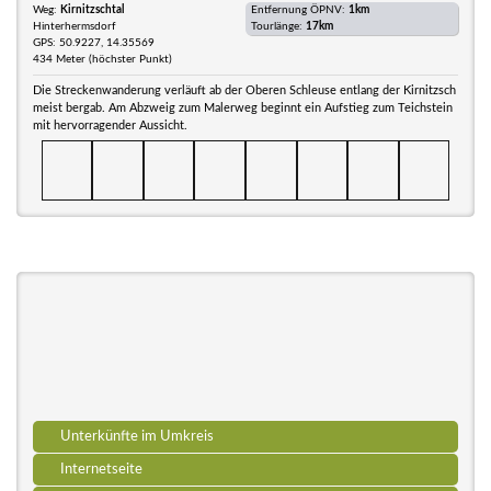
Weg:
Kirnitzschtal
Entfernung ÖPNV:
1km
Hinterhermsdorf
Tourlänge:
17km
GPS: 50.9227, 14.35569
434 Meter (höchster Punkt)
Die Streckenwanderung verläuft ab der Oberen Schleuse entlang der Kirnitzsch
meist bergab. Am Abzweig zum Malerweg beginnt ein Aufstieg zum Teichstein
mit hervorragender Aussicht.
Unterkünfte im Umkreis
Internetseite