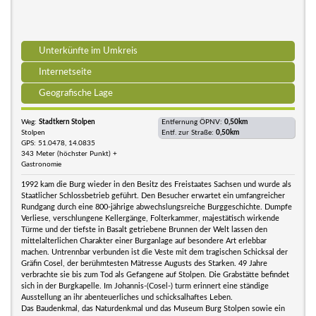
Unterkünfte im Umkreis
Internetseite
Geografische Lage
Weg:
Stadtkern Stolpen
Entfernung ÖPNV:
0,50km
Stolpen
Entf. zur Straße:
0,50km
GPS: 51.0478, 14.0835
343 Meter (höchster Punkt) +
Gastronomie
1992 kam die Burg wieder in den Besitz des Freistaates Sachsen und wurde als
Staatlicher Schlossbetrieb geführt. Den Besucher erwartet ein umfangreicher
Rundgang durch eine 800-jährige abwechslungsreiche Burggeschichte. Dumpfe
Verliese, verschlungene Kellergänge, Folterkammer, majestätisch wirkende
Türme und der tiefste in Basalt getriebene Brunnen der Welt lassen den
mittelalterlichen Charakter einer Burganlage auf besondere Art erlebbar
machen. Untrennbar verbunden ist die Veste mit dem tragischen Schicksal der
Gräfin Cosel, der berühmtesten Mätresse Augusts des Starken. 49 Jahre
verbrachte sie bis zum Tod als Gefangene auf Stolpen. Die Grabstätte befindet
sich in der Burgkapelle. Im Johannis-(Cosel-) turm erinnert eine ständige
Ausstellung an ihr abenteuerliches und schicksalhaftes Leben.
Das Baudenkmal, das Naturdenkmal und das Museum Burg Stolpen sowie ein