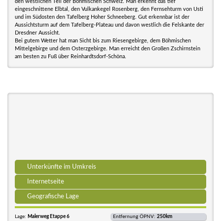
den westlichen Teil der Böhmischen Schweiz. Man erkennt das tief
eingeschnittene Elbtal, den Vulkankegel Rosenberg, den Fernsehturm von Usti
und im Südosten den Tafelberg Hoher Schneeberg. Gut erkennbar ist der
Aussichtsturm auf dem Tafelberg-Plateau und davon westlich die Felskante der
Dresdner Aussicht.
Bei gutem Wetter hat man Sicht bis zum Riesengebirge, dem Böhmischen
Mittelgebirge und dem Osterzgebirge. Man erreicht den Großen Zschirnstein
am besten zu Fuß über Reinhardtsdorf-Schöna.
Unterkünfte im Umkreis
Internetseite
Geografische Lage
Lage:
Malerweg Etappe 6
Entfernung ÖPNV:
250km