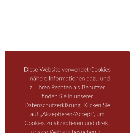
Fragen/Antworten
Hotel
Infos zur Region
Pension
Mediathek
Ferienwohnung
Unterkunft
Ferienhaus
Aktivitäten
Camping
Bastei
Malerweg
Nationalpark
Affensteine
Schrammsteine
Weiße Flotte
Bad Schandau
Wehlen
Rathen
Hohnstein
Königstein
Kirnitzschtal
Wellness
Diese Website verwendet Cookies
Boofen
Mediathek
– nähere Informationen dazu und
zu Ihren Rechten als Benutzer
finden Sie in unserer
Datenschutzerklärung. Klicken Sie
auf „Akzeptieren/Accept“, um
Cookies zu akzeptieren und direkt
unsere Website besuchen zu