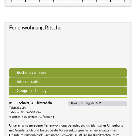
Ferienwohnung Ritscher
Buchungsanfrage
Internetseite
Geografische Lage
01855
Sebnitz, OT Lichtenhain
Objekt pro Tag ab:
50€
Talstraße 24
Telefon: 03596501796
4 Betten + zusätzlich Aufbettung
Unsere ruhig gelegene Ferienwohnung befindet sich in idyllischer Umgebung
mit Gondelteich und bietet beste Voraussetzungen für einen entspannten
Urlaub im Nationalpark Sächsische Schweiz. Ausflüge ins Kirnitzschtal, zum