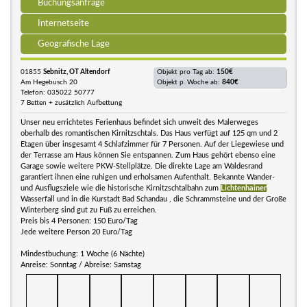
Buchungsanfrage
Internetseite
Geografische Lage
01855
Sebnitz, OT Altendorf
Objekt pro Tag ab:
150€
Am Hegebusch 20
Objekt p. Woche ab:
840€
Telefon: 035022 50777
7 Betten + zusätzlich Aufbettung
Unser neu errichtetes Ferienhaus befindet sich unweit des Malerweges
oberhalb des romantischen Kirnitzschtals. Das Haus verfügt auf 125 qm und 2
Etagen über insgesamt 4 Schlafzimmer für 7 Personen. Auf der Liegewiese und
der Terrasse am Haus können Sie entspannen. Zum Haus gehört ebenso eine
Garage sowie weitere PKW-Stellplätze. Die direkte Lage am Waldesrand
garantiert ihnen eine ruhigen und erholsamen Aufenthalt. Bekannte Wander-
und Ausflugsziele wie die historische Kirnitzschtalbahn zum
Lichtenhainer
Wasserfall und in die Kurstadt Bad Schandau , die Schrammsteine und der Große
Winterberg sind gut zu Fuß zu erreichen.
Preis bis 4 Personen: 150 Euro/Tag
Jede weitere Person 20 Euro/Tag
Mindestbuchung: 1 Woche (6 Nächte)
Anreise: Sonntag / Abreise: Samstag