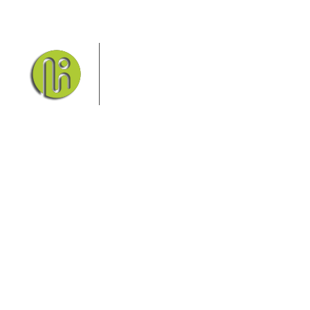
Das Elbsandsteingebirge mit
seinem Nationalpark Sächsische
Schweiz und dem Nationalpark
Böhmische Schweiz sind ein
Eldorado für Wanderer und
Aktivurlauber. Hier finden Sie Informationen zum
Wandern, Klettern, Biken, Boofen, Wassersport und
vieles mehr.
Sie finden bei uns auch die passende Unterkunft im
Hotel, einer Pension, einem Ferienhaus, einer
Ferienwohnung oder auf einem Campingplatz.