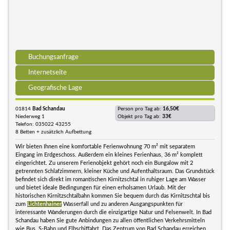
Buchungsanfrage
Internetseite
Geografische Lage
01814
Bad Schandau
Person pro Tag ab:
16,50€
Niederweg 1
Objekt pro Tag ab:
33€
Telefon: 035022 43255
8 Betten + zusätzlich Aufbettung
Wir bieten Ihnen eine komfortable Ferienwohnung 70 m² mit separatem
Eingang im Erdgeschoss. Außerdem ein kleines Ferienhaus, 36 m² komplett
eingerichtet. Zu unserem Ferienobjekt gehört noch ein Bungalow mit 2
getrennten Schlafzimmern, kleiner Küche und Aufenthaltsraum. Das Grundstück
befindet sich direkt im romantischen Kirnitzschtal in ruhiger Lage am Wasser
und bietet ideale Bedingungen für einen erholsamen Urlaub. Mit der
historischen Kirnitzschtalbahn kommen Sie bequem durch das Kirnitzschtal bis
zum
Lichtenhainer
Wasserfall und zu anderen Ausgangspunkten für
interessante Wanderungen durch die einzigartige Natur und Felsenwelt. In Bad
Schandau haben Sie gute Anbindungen zu allen öffentlichen Verkehrsmitteln
wie Bus, S-Bahn und Elbschiffahrt. Das Zentrum von Bad Schandau erreichen