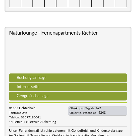
Naturlounge - Ferienapartments Richter
Buchungsanfrage
Internetseite
Geografische Lage
01855
Lichtenhain
Objekt pro Tag ab:
62€
Talstraße 24a
Objekt p. Woche ab:
434€
Telefon: 03597180041
14 Betten + zusätzlich Aufbettung
Unser Feriendomizil ist ruhig gelegen mit Gondelteich und Kinderspielanlage
im Garten mit Trampolin und Outdoortischtennisplatte. Ausflüge ins