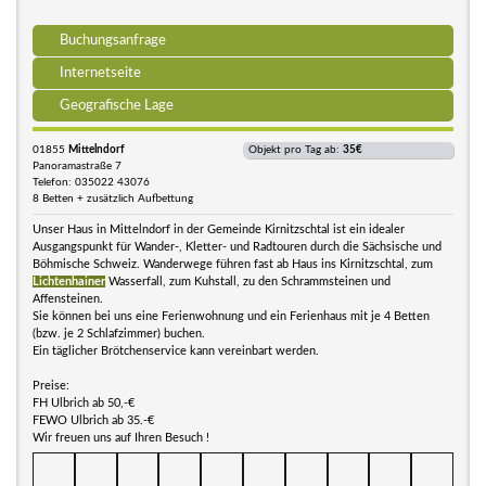
Buchungsanfrage
Internetseite
Geografische Lage
01855
Mittelndorf
Objekt pro Tag ab:
35€
Panoramastraße 7
Telefon: 035022 43076
8 Betten + zusätzlich Aufbettung
Unser Haus in Mittelndorf in der Gemeinde Kirnitzschtal ist ein idealer
Ausgangspunkt für Wander-, Kletter- und Radtouren durch die Sächsische und
Böhmische Schweiz. Wanderwege führen fast ab Haus ins Kirnitzschtal, zum
Lichtenhainer
Wasserfall, zum Kuhstall, zu den Schrammsteinen und
Affensteinen.
Sie können bei uns eine Ferienwohnung und ein Ferienhaus mit je 4 Betten
(bzw. je 2 Schlafzimmer) buchen.
Ein täglicher Brötchenservice kann vereinbart werden.
Preise:
FH Ulbrich ab 50,-€
FEWO Ulbrich ab 35.-€
Wir freuen uns auf Ihren Besuch !