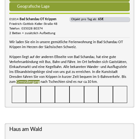
Geografische Lage
01814
Bad Schandau OT Krippen
Objekt pro Tag ab:
65€
Friedrich-Gottlob-Keller-Straße 48
Telefon: 035028 80374
2 Betten + zusätzlich Aufbettung
Wir laden Sie ein in unsere gemütliche Ferienwohnung in Bad Schandau OT
Krippen im Herzen der Sächsischen Schweiz.
Krippen liegt auf der anderen Elbseite von Bad Schandau, hat eine gute
Verkehrsanbindung mit Bus, Bahn und Fähre. Im Ort befinden sich Gaststätten,
Einkaufsmarkt und eine Kegelbahn. Alle bekannten Wander- und Ausflugsziele
ins Elbsandsteingebirge sind von uns gut zu erreichen. In die Kunststadt
Dresden fahren Sie von Krippen in kurzer Zeit bequem im S-Bahnverkehr. Bis
zum
Grenzübergang
nach Tschechien sind es nur ca.10 km.
Haus am Wald