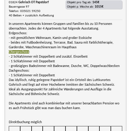
01824
Gohrisch OT Papstdorf
Objekt pro Tag ab:
145€
Bauerngasse 97
Objekt p. Woche ab:
1015€
Telefon: 035021 59250
40 Betten + zusätzlich Aufbettung
In unseren Apartments können Gruppen und Familien bis zu 10 Personen
übernachten. Jedes der 4 Apartments hat folgende Ausstattung.
Erdgeschoss:
- mit gemütlichem Wohnraum, Kamin und großer Essküche
- beides mit Fußbodenheizung, Terrasse, Bad, Sauna mit Farblichttherapie,
Garderobe, Waschmaschinenraum im Haupthaus
Obergeschoss
:
- 2 Schlafzimmer mit Doppelbett und zusätzl. Einzelbett
- 1 Schlafzimmer mit Doppelbett
- großzügiges Badezimmer mit Badewanne, Dusche, WC, Doppelwaschbecken
Dachgeschoss:
- 1 Schlafzimmer mit Doppelbett
Das idyllisch, ruhig gelegene Papstdorf ist ein Ortsteil des Luftkurortes
Gohrisch und liegt auf einer Hochebene inmitten der Sächsischen Schweiz.
Ideal als Ausgangspunkt für zahlreiche Wanderungen und Ausflüge in die
Sächsische und Böhmische Schweiz.
Die Apartments sind auch kombinierbar mit unserer benachbarten Pension wo
es auch Frühstück gibt was man dazu buchen kann.
Direktbuchung möglich