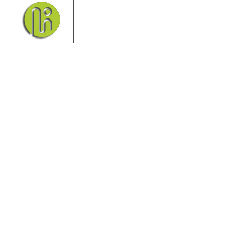
seinem Nationalpark Sächsische
Schweiz und dem Nationalpark
Böhmische Schweiz sind ein
Eldorado für Wanderer und
Aktivurlauber. Hier finden Sie Informationen zum
Wandern, Klettern, Biken, Boofen, Wassersport und
vieles mehr.
Sie finden bei uns auch die passende Unterkunft im
Hotel, einer Pension, einem Ferienhaus, einer
Ferienwohnung oder auf einem Campingplatz.
Fragen/Antworten
Hotel
Infos zur Region
Pension
Mediathek
Ferienwohnung