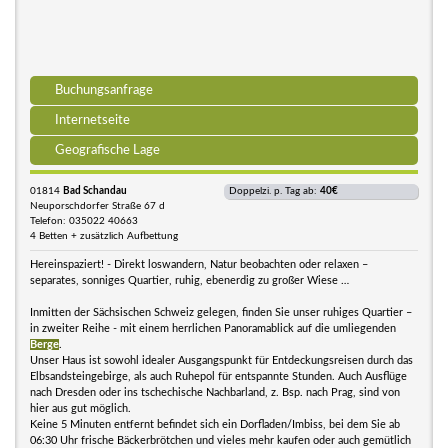
Buchungsanfrage
Internetseite
Geografische Lage
01814
Bad Schandau
Doppelzi. p. Tag ab:
40€
Neuporschdorfer Straße 67 d
Telefon: 035022 40663
4 Betten + zusätzlich Aufbettung
Hereinspaziert! - Direkt loswandern, Natur beobachten oder relaxen –
separates, sonniges Quartier, ruhig, ebenerdig zu großer Wiese …
Inmitten der Sächsischen Schweiz gelegen, finden Sie unser ruhiges Quartier –
in zweiter Reihe - mit einem herrlichen Panoramablick auf die umliegenden
Berge
.
Unser Haus ist sowohl idealer Ausgangspunkt für Entdeckungsreisen durch das
Elbsandsteingebirge, als auch Ruhepol für entspannte Stunden. Auch Ausflüge
nach Dresden oder ins tschechische Nachbarland, z. Bsp. nach Prag, sind von
hier aus gut möglich.
Keine 5 Minuten entfernt befindet sich ein Dorfladen/Imbiss, bei dem Sie ab
06:30 Uhr frische Bäckerbrötchen und vieles mehr kaufen oder auch gemütlich