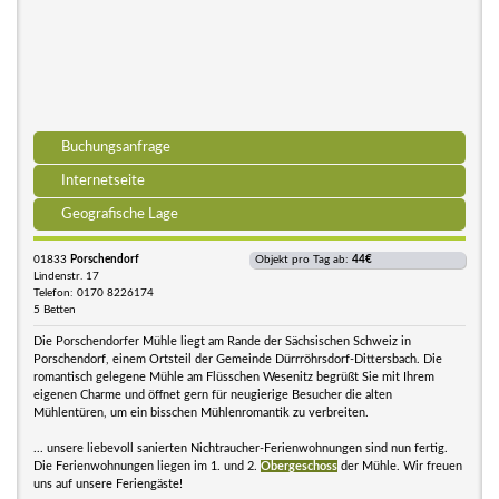
Buchungsanfrage
Internetseite
Geografische Lage
01833
Porschendorf
Objekt pro Tag ab:
44€
Lindenstr. 17
Telefon: 0170 8226174
5 Betten
Die Porschendorfer Mühle liegt am Rande der Sächsischen Schweiz in
Porschendorf, einem Ortsteil der Gemeinde Dürrröhrsdorf-Dittersbach. Die
romantisch gelegene Mühle am Flüsschen Wesenitz begrüßt Sie mit Ihrem
eigenen Charme und öffnet gern für neugierige Besucher die alten
Mühlentüren, um ein bisschen Mühlenromantik zu verbreiten.
... unsere liebevoll sanierten Nichtraucher-Ferienwohnungen sind nun fertig.
Die Ferienwohnungen liegen im 1. und 2.
Obergeschoss
der Mühle. Wir freuen
uns auf unsere Feriengäste!