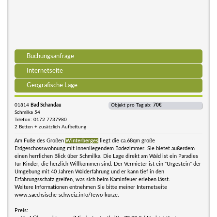
Buchungsanfrage
Internetseite
Geografische Lage
01814
Bad Schandau
Objekt pro Tag ab:
70€
Schmilka 54
Telefon: 0172 7737980
2 Betten + zusätzlich Aufbettung
Am Fuße des Großen
Winterberges
liegt die ca.68qm große
Erdgeschosswohnung mit innenliegendem Badezimmer. Sie bietet außerdem
einen herrlichen Blick über Schmilka. Die Lage direkt am Wald ist ein Paradies
für Kinder, die herzlich Willkommen sind. Der Vermieter ist ein "Urgestein" der
Umgebung mit 40 Jahren Walderfahrung und er kann tief in den
Erfahrungsschatz greifen, was sich beim Kaminfeuer erleben lässt.
Weitere Informationen entnehmen Sie bitte meiner Internetseite
www.saechsische-schweiz.info/fewo-kurze.
Preis: