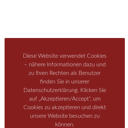
Unterkunft
Ferienhaus
Aktivitäten
Camping
Bastei
Malerweg
Nationalpark
Affensteine
Schrammsteine
Weiße Flotte
Bad Schandau
Wehlen
Rathen
Hohnstein
Königstein
Kirnitzschtal
Wellness
Boofen
Mediathek
Diese Website verwendet Cookies
– nähere Informationen dazu und
zu Ihren Rechten als Benutzer
finden Sie in unserer
Datenschutzerklärung. Klicken Sie
auf „Akzeptieren/Accept“, um
Cookies zu akzeptieren und direkt
unsere Website besuchen zu
Start
/
Region
/
Fragen+Antworten
/
Unterkunft
/
Aktivitäten
können.
/
Kontakt
/
Impressum