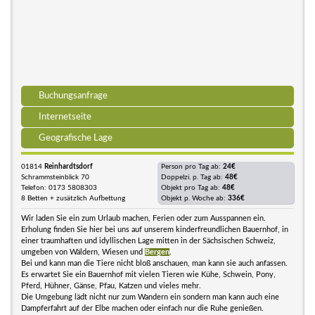
Buchungsanfrage
Internetseite
Geografische Lage
01814
Reinhardtsdorf
Person pro Tag ab:
24€
Schrammsteinblick 70
Doppelzi. p. Tag ab:
48€
Telefon: 0173 5808303
Objekt pro Tag ab:
48€
8 Betten + zusätzlich Aufbettung
Objekt p. Woche ab:
336€
Wir laden Sie ein zum Urlaub machen, Ferien oder zum Ausspannen ein.
Erholung finden Sie hier bei uns auf unserem kinderfreundlichen Bauernhof, in
einer traumhaften und idyllischen Lage mitten in der Sächsischen Schweiz,
umgeben von Wäldern, Wiesen und
Bergen
.
Bei und kann man die Tiere nicht bloß anschauen, man kann sie auch anfassen.
Es erwartet Sie ein Bauernhof mit vielen Tieren wie Kühe, Schwein, Pony,
Pferd, Hühner, Gänse, Pfau, Katzen und vieles mehr.
Die Umgebung lädt nicht nur zum Wandern ein sondern man kann auch eine
Dampferfahrt auf der Elbe machen oder einfach nur die Ruhe genießen.