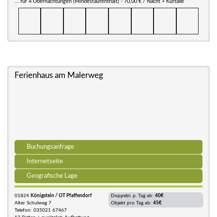
... für 4 Übernachtungen (Mindestaufenthalt) - 70,00 € / Nacht + Kurtaxe
Ferienhaus am Malerweg
Buchungsanfrage
Internetseite
Geografische Lage
01824
Königstein / OT Pfaffendorf
Doppelzi. p. Tag ab:
40€
Alter Schulweg 7
Objekt pro Tag ab:
45€
Telefon: 035021 67467