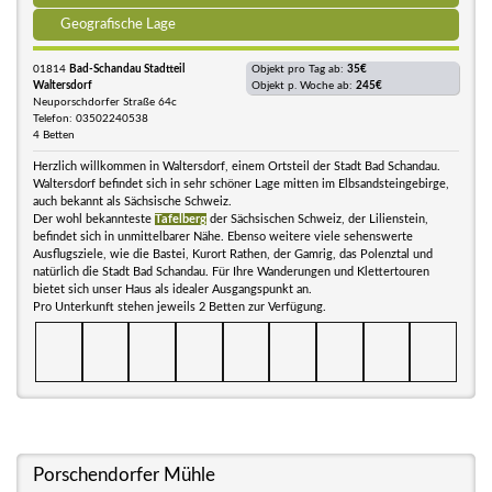
Geografische Lage
01814
Bad-Schandau Stadtteil
Objekt pro Tag ab:
35€
Waltersdorf
Objekt p. Woche ab:
245€
Neuporschdorfer Straße 64c
Telefon: 03502240538
4 Betten
Herzlich willkommen in Waltersdorf, einem Ortsteil der Stadt Bad Schandau.
Waltersdorf befindet sich in sehr schöner Lage mitten im Elbsandsteingebirge,
auch bekannt als Sächsische Schweiz.
Der wohl bekannteste
Tafelberg
der Sächsischen Schweiz, der Lilienstein,
befindet sich in unmittelbarer Nähe. Ebenso weitere viele sehenswerte
Ausflugsziele, wie die Bastei, Kurort Rathen, der Gamrig, das Polenztal und
natürlich die Stadt Bad Schandau. Für Ihre Wanderungen und Klettertouren
bietet sich unser Haus als idealer Ausgangspunkt an.
Pro Unterkunft stehen jeweils 2 Betten zur Verfügung.
Porschendorfer Mühle