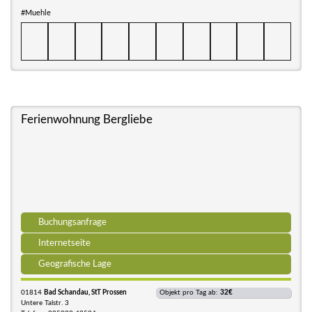
#Muehle
Ferienwohnung Bergliebe
Buchungsanfrage
Internetseite
Geografische Lage
01814
Bad Schandau, StT Prossen
Objekt pro Tag ab:
32€
Untere Talstr. 3