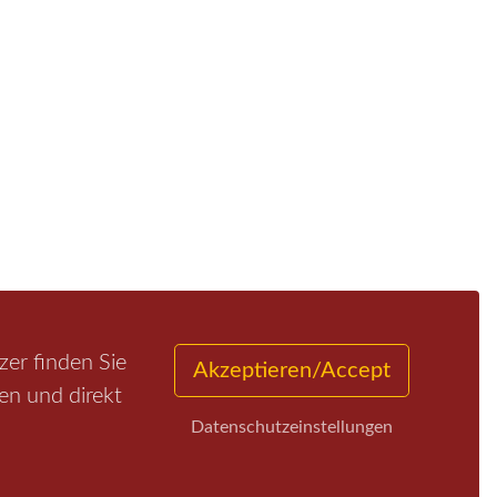
er finden Sie
Akzeptieren/Accept
en und direkt
Datenschutzeinstellungen