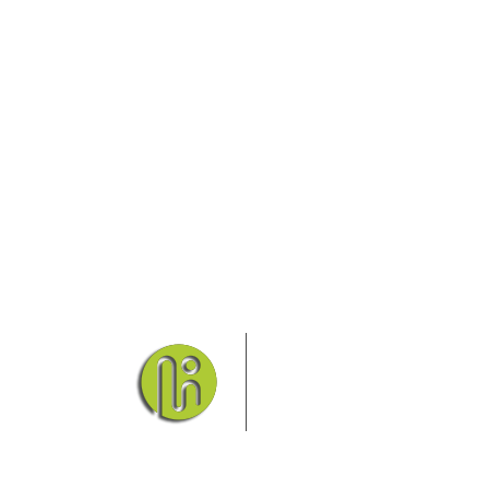
Das Elbsandsteingebirge
Nationalpark Böhmische Sch
Hier finden Sie Informatio
Sie finden bei uns auch die passende Unterk