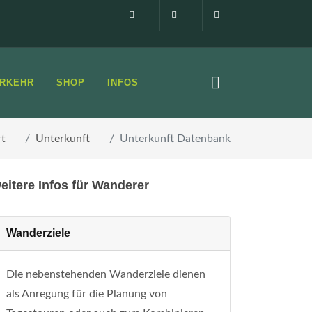
Impressum
0160 99873408
info@elbsandste
RKEHR
SHOP
INFOS
rt
Unterkunft
Unterkunft Datenbank
eitere Infos für Wanderer
Wanderziele
Die nebenstehenden Wanderziele dienen
als Anregung für die Planung von