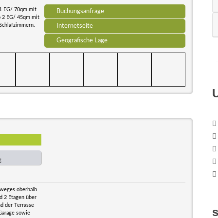
 1 EG/ 70qm mit
Buchungsanfrage
o 2 EG/ 45qm mit
 Schlafzimmern.
Internetseite
Geografische Lage
€
rweges oberhalb
d 2 Etagen über
d der Terrasse
Garage sowie