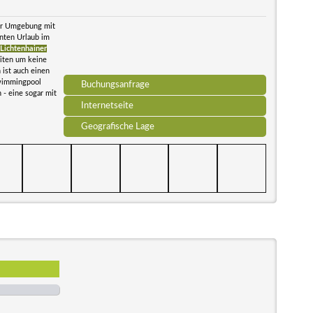
her Umgebung mit
nten Urlaub im
Lichtenhainer
eiten um keine
ist auch einen
Swimmingpool
Buchungsanfrage
 - eine sogar mit
Internetseite
Geografische Lage