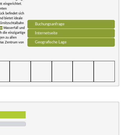
t eingerichtet.
nnten
ck befindet sich
nd bietet ideale
irnitzschtalbahn
Buchungsanfrage
er
Wasserfall und
 die einzigartige
Internetseite
en zu allen
Geografische Lage
 Das Zentrum von