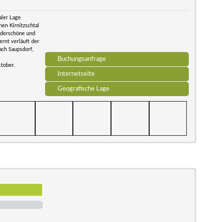
aler Lage
en Kirnitzschtal
underschöne und
rnt verläuft der
ch Saupsdorf,
Buchungsanfrage
ktober.
Internetseite
Geografische Lage