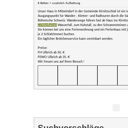
8 Betten + zusätzlich Aufbettung
Unser Haus in Mittelndorf in der Gemeinde Kirnitzschtal ist ein i
Ausgangspunkt für Wander-, Kletter- und Radtouren durch die Sä
Böhmische Schweiz. Wanderwege führen fast ab Haus ins Kirnitz
Lichtenhainer
Wasserfall, zum Kuhstall, zu den Schrammsteinen 
Sie können bei uns eine Ferienwohnung und ein Ferienhaus mit j
je 2 Schlafzimmer) buchen.
Ein täglicher Brötchenservice kann vereinbart werden.
Preise:
FH Ulbrich ab 50,-€
FEWO Ulbrich ab 35.-€
Wir freuen uns auf Ihren Besuch !
Suchvorschläge