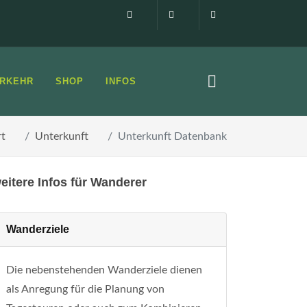
Impressum
0160 99873408
info@elbsandste
RKEHR
SHOP
INFOS
rt
Unterkunft
Unterkunft Datenbank
eitere Infos für Wanderer
Wanderziele
Die nebenstehenden Wanderziele dienen
als Anregung für die Planung von