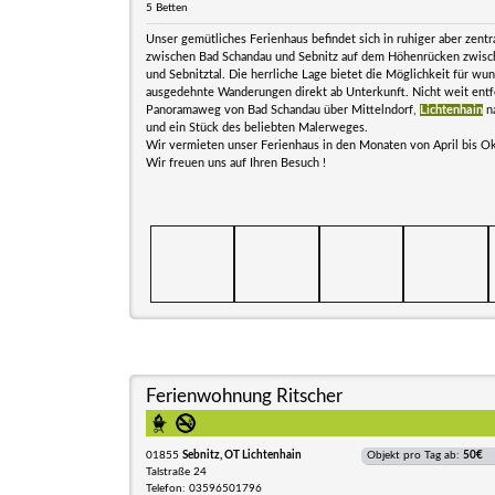
5 Betten
Unser gemütliches Ferienhaus befindet sich in ruhiger aber zentr
zwischen Bad Schandau und Sebnitz auf dem Höhenrücken zwisch
und Sebnitztal. Die herrliche Lage bietet die Möglichkeit für w
ausgedehnte Wanderungen direkt ab Unterkunft. Nicht weit entfe
Panoramaweg von Bad Schandau über Mittelndorf,
Lichtenhain
na
und ein Stück des beliebten Malerweges.
Wir vermieten unser Ferienhaus in den Monaten von April bis O
Wir freuen uns auf Ihren Besuch !
Ferienwohnung Ritscher
01855
Sebnitz, OT Lichtenhain
Objekt pro Tag ab:
50€
Talstraße 24
Telefon: 03596501796