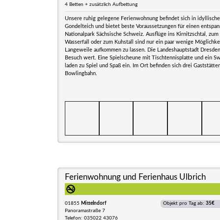
4 Betten + zusätzlich Aufbettung
Unsere ruhig gelegene Ferienwohnung befindet sich in idyllisc
Gondelteich und bietet beste Voraussetzungen für einen entspan
Nationalpark Sächsische Schweiz. Ausflüge ins Kirnitzschtal, zum
Wasserfall oder zum Kuhstall sind nur ein paar wenige Möglichk
Langeweile aufkommen zu lassen. Die Landeshauptstadt Dresden 
Besuch wert. Eine Spielscheune mit Tischtennisplatte und ein 
laden zu Spiel und Spaß ein. Im Ort befinden sich drei Gaststätten
Bowlingbahn.
Ferienwohnung und Ferienhaus Ulbrich
01855
Mittelndorf
Objekt pro Tag ab:
35€
Panoramastraße 7
Telefon: 035022 43076