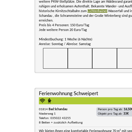
weitere PKW-Stellplätze. Die direkte Lage am Waldesrand garant
ruhigen und erholsamen Aufenthalt. Bekannte Wander- und Ausfl
historische Kirnitzschtalbahn zum
Lichtenhainer
Wasserfall und i
Schandau , die Schrammsteine und der Große Winterberg sind gu
erreichen.
Preis bis 4 Personen: 150 Euro/Tag
Jede weitere Person 20 Euro/Tag
Mindestbuchung: 1 Woche (6 Nächte)
Anreise: Sonntag / Abreise: Samstag
Ferienwohnung Schweipert
01814
Bad Schandau
Person pro Tag ab:
16,50
Niederweg 1
Objekt pro Tag ab:
33€
Telefon: 035022 43255
8 Betten + zusätzlich Aufbettung
Wir bieten Ihnen eine komfortable Ferienwohnung 70 m² mit se