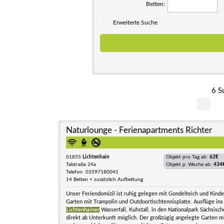
Betten:
Erweiterte Suche
6 S
Naturlounge - Ferienapartments Richter
01855
Lichtenhain
Objekt pro Tag ab:
62€
Talstraße 24a
Objekt p. Woche ab:
434
Telefon: 03597180041
14 Betten + zusätzlich Aufbettung
Unser Feriendomizil ist ruhig gelegen mit Gondelteich und Kinde
Garten mit Trampolin und Outdoortischtennisplatte. Ausflüge ins
Lichtenhainer
Wasserfall, Kuhstall, in den Nationalpark Sächsisc
direkt ab Unterkunft möglich. Der großzügig angelegte Garten mit