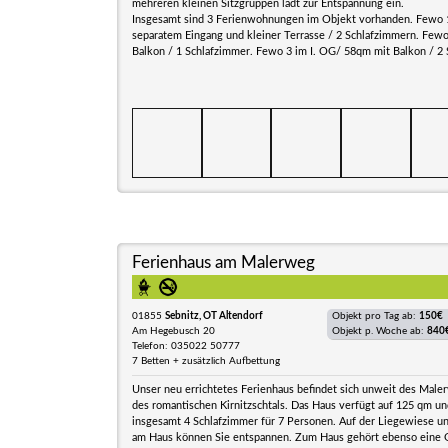
mehreren kleinen Sitzgruppen lädt zur Entspannung ein.
Insgesamt sind 3 Ferienwohnungen im Objekt vorhanden. Fewo
separatem Eingang und kleiner Terrasse / 2 Schlafzimmern. Few
Balkon / 1 Schlafzimmer. Fewo 3 im I. OG/ 58qm mit Balkon / 2
Ferienhaus am Malerweg
01855
Sebnitz, OT Altendorf
Objekt pro Tag ab:
150€
Am Hegebusch 20
Objekt p. Woche ab:
840
Telefon: 035022 50777
7 Betten + zusätzlich Aufbettung
Unser neu errichtetes Ferienhaus befindet sich unweit des Male
des romantischen Kirnitzschtals. Das Haus verfügt auf 125 qm un
insgesamt 4 Schlafzimmer für 7 Personen. Auf der Liegewiese un
am Haus können Sie entspannen. Zum Haus gehört ebenso eine 