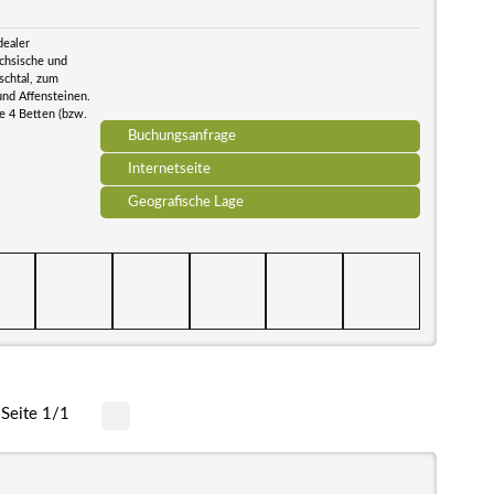
dealer
chsische und
schtal, zum
und Affensteinen.
e 4 Betten (bzw.
Buchungsanfrage
Internetseite
Geografische Lage
Seite 1/1