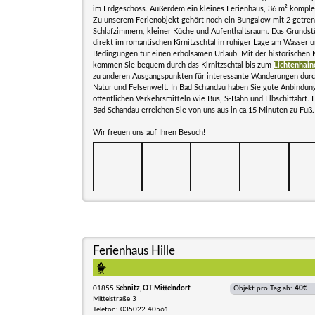
im Erdgeschoss. Außerdem ein kleines Ferienhaus, 36 m² komplet
Zu unserem Ferienobjekt gehört noch ein Bungalow mit 2 getre
Schlafzimmern, kleiner Küche und Aufenthaltsraum. Das Grundstü
direkt im romantischen Kirnitzschtal in ruhiger Lage am Wasser u
Bedingungen für einen erholsamen Urlaub. Mit der historischen K
kommen Sie bequem durch das Kirnitzschtal bis zum
Lichtenhain
zu anderen Ausgangspunkten für interessante Wanderungen durch
Natur und Felsenwelt. In Bad Schandau haben Sie gute Anbindung
öffentlichen Verkehrsmitteln wie Bus, S-Bahn und Elbschiffahrt.
Bad Schandau erreichen Sie von uns aus in ca.15 Minuten zu Fuß.
Wir freuen uns auf Ihren Besuch!
Ferienhaus Hille
01855
Sebnitz, OT Mittelndorf
Objekt pro Tag ab:
40€
Mittelstraße 3
Telefon: 035022 40561