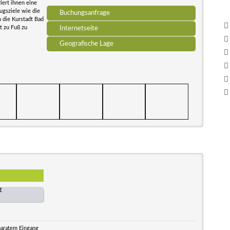
iert ihnen eine
ugsziele wie die
Buchungsanfrage
n die Kurstadt Bad
t zu Fuß zu
Internetseite
Geografische Lage
€
paratem Eingang