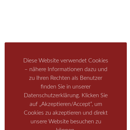
Unterkunft
Ferienhaus
Aktivitäten
Camping
Bastei
Malerweg
Nationalpark
Affensteine
Schrammsteine
Weiße Flotte
Bad Schandau
Wehlen
Rathen
Hohnstein
Königstein
Kirnitzschtal
Wellness
Boofen
Mediathek
Diese Website verwendet Cookies
– nähere Informationen dazu und
zu Ihren Rechten als Benutzer
finden Sie in unserer
Datenschutzerklärung. Klicken Sie
auf „Akzeptieren/Accept“, um
Cookies zu akzeptieren und direkt
unsere Website besuchen zu
Start
/
Region
/
Fragen+Antworten
/
Unterkunft
/
Aktivitäten
/
Kontakt
/
Impressum