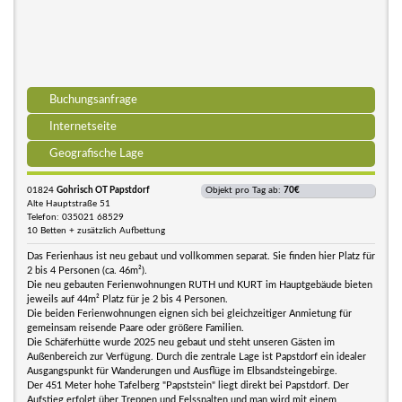
Buchungsanfrage
Internetseite
Geografische Lage
01824
Gohrisch OT Papstdorf
Objekt pro Tag ab:
70€
Alte Hauptstraße 51
Telefon: 035021 68529
10 Betten + zusätzlich Aufbettung
Das Ferienhaus ist neu gebaut und vollkommen separat. Sie finden hier Platz für
2 bis 4 Personen (ca. 46m²).
Die neu gebauten Ferienwohnungen RUTH und KURT im Hauptgebäude bieten
jeweils auf 44m² Platz für je 2 bis 4 Personen.
Die beiden Ferienwohnungen eignen sich bei gleichzeitiger Anmietung für
gemeinsam reisende Paare oder größere Familien.
Die Schäferhütte wurde 2025 neu gebaut und steht unseren Gästen im
Außenbereich zur Verfügung. Durch die zentrale Lage ist Papstdorf ein idealer
Ausgangspunkt für Wanderungen und Ausflüge im Elbsandsteingebirge.
Der 451 Meter hohe Tafelberg "Papststein" liegt direkt bei Papstdorf. Der
Aufstieg erfolgt über Treppen und Felsspalten und man wird mit einem