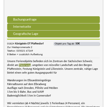
Buchungsanfrage
Internetseite
Geografische Lage
01824
Königstein OT Pfaffendorf
Objekt pro Tag ab:
50€
Zur Heidepromenade 2
Telefon: 035021 67269
8 Betten + zusätzlich Aufbettung
Unsere Ferienobjekte befinden sich im Zentrum der Sächsischen Schweiz,
direkt am
Malerweg
, umgeben von reizvoller Landschaft und den Bergen
Pfaffenstein, Festung Königstein und Lilienstein. Unsere zentrale, ruhige Lage
bietet einen sehr guten Ausgangspunkt für
Wanderungen im Elbsandsteingebirge
Fahrradtouren auf dem Elbradweg
Ausflüge nach Dresden, Pillnitz und Meißen
1 km bis S-Bahn, Bus und Schiff
Bademöglichkeit 5 km in Cunnersdorf
Wir vermieten (ab 4 Nächte) jeweils 1 Ferienhaus (4 Personen), ein