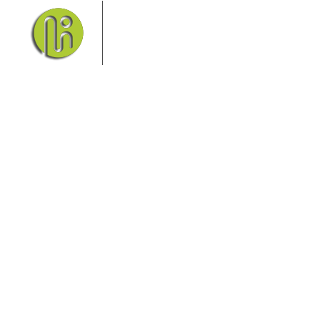
Das Elbsandsteingebirge mit
seinem Nationalpark Sächsische
Schweiz und dem Nationalpark
Böhmische Schweiz sind ein
Eldorado für Wanderer und
Aktivurlauber. Hier finden Sie Informationen zum
Wandern, Klettern, Biken, Boofen, Wassersport und
vieles mehr.
Sie finden bei uns auch die passende Unterkunft im
Hotel, einer Pension, einem Ferienhaus, einer
Ferienwohnung oder auf einem Campingplatz.
Fragen/Antworten
Hotel
Infos zur Region
Pension
Mediathek
Ferienwohnung