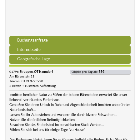
Buchungsanfrage
Internetseite
Geografische Lage
01796
Struppen, OT Naundorf
Objekt pro Tag ab:
55€
Am Bärenstein 23
Telefon: 0173 3725920
2 Betten + zusätzlich Aufbettung
Inmitten herrlicher Natur zu Füßen der beiden Bärensteine erwartet Sie unser
liebevoll verträumtes Ferienhaus.
Genießen Sie einen Urlaub in Ruhe und Abgeschiedenheit inmitten unberührter
Naturlandschaft...
Lassen Sie Ihr Auto stehen und wandern Sie durch bizarre Felswelten...
Nutzen Sie die örtlichen Reitmöglichkeiten...
Besuchen Sie das Erlebnisbad im benachbarten Stadt Wehlen...
Fühlen Sie sich bei uns für einige Tage "zu Hause".
Das Ferienhaus bietet Ihnen Raum für ganz individuelle Ferien. Es ist Platz für