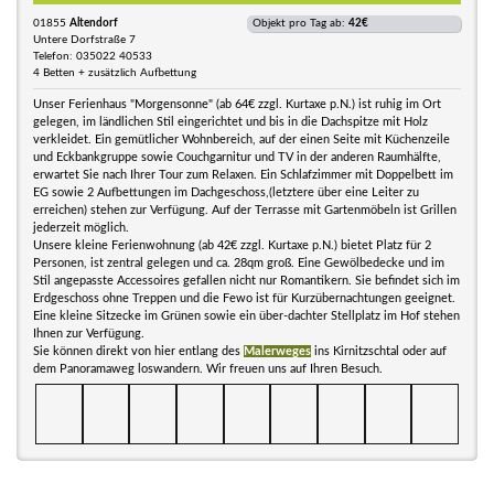
01855
Altendorf
Objekt pro Tag ab:
42€
Untere Dorfstraße 7
Telefon: 035022 40533
4 Betten + zusätzlich Aufbettung
Unser Ferienhaus "Morgensonne" (ab 64€ zzgl. Kurtaxe p.N.) ist ruhig im Ort
gelegen, im ländlichen Stil eingerichtet und bis in die Dachspitze mit Holz
verkleidet. Ein gemütlicher Wohnbereich, auf der einen Seite mit Küchenzeile
und Eckbankgruppe sowie Couchgarnitur und TV in der anderen Raumhälfte,
erwartet Sie nach Ihrer Tour zum Relaxen. Ein Schlafzimmer mit Doppelbett im
EG sowie 2 Aufbettungen im Dachgeschoss,(letztere über eine Leiter zu
erreichen) stehen zur Verfügung. Auf der Terrasse mit Gartenmöbeln ist Grillen
jederzeit möglich.
Unsere kleine Ferienwohnung (ab 42€ zzgl. Kurtaxe p.N.) bietet Platz für 2
Personen, ist zentral gelegen und ca. 28qm groß. Eine Gewölbedecke und im
Stil angepasste Accessoires gefallen nicht nur Romantikern. Sie befindet sich im
Erdgeschoss ohne Treppen und die Fewo ist für Kurzübernachtungen geeignet.
Eine kleine Sitzecke im Grünen sowie ein über-dachter Stellplatz im Hof stehen
Ihnen zur Verfügung.
Sie können direkt von hier entlang des
Malerweges
ins Kirnitzschtal oder auf
dem Panoramaweg loswandern. Wir freuen uns auf Ihren Besuch.