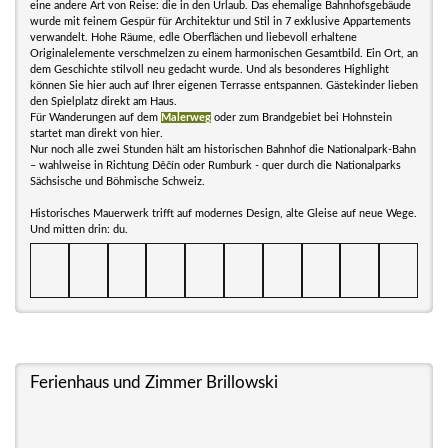
eine andere Art von Reise: die in den Urlaub. Das ehemalige Bahnhofsgebäude
wurde mit feinem Gespür für Architektur und Stil in 7 exklusive Appartements
verwandelt. Hohe Räume, edle Oberflächen und liebevoll erhaltene
Originalelemente verschmelzen zu einem harmonischen Gesamtbild. Ein Ort, an
dem Geschichte stilvoll neu gedacht wurde. Und als besonderes Highlight
können Sie hier auch auf Ihrer eigenen Terrasse entspannen. Gästekinder lieben
den Spielplatz direkt am Haus.
Für Wanderungen auf dem
Malerweg
oder zum Brandgebiet bei Hohnstein
startet man direkt von hier.
Nur noch alle zwei Stunden hält am historischen Bahnhof die Nationalpark-Bahn
– wahlweise in Richtung Děčín oder Rumburk - quer durch die Nationalparks
Sächsische und Böhmische Schweiz.
Historisches Mauerwerk trifft auf modernes Design, alte Gleise auf neue Wege.
Und mitten drin: du.
Ferienhaus und Zimmer Brillowski