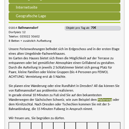
Internetseite
Geografische Lage
01814
Rathmannsdorf
Objekt pro Tag ab:
70€
Dorfplatz 12
Telefon: 035022 50602
8 Betten + zusätzlich Aufbettung
Unsere Ferienwohnungen befindet sich im Erdgeschoss und in der ersten Etage
eines alten Umgebinde-Fachwerkhauses.
Im Garten des Hauses bietet sich Ihnen die Möglichkeit auf der Terrasse zu
entspannen oder bei gemütlicher Atmosphäre einen Grillabend zu gestalten.
Durch die Aufteilung in jeweils 2 Schlafzimmer bietet sich genug Platz für
Paare, kleine Familien oder kleine Gruppen (bis 4 Personen pro FEWO).
ACHTUNG: Vermietung erst ab 5 Nächte.
Sie planen eine Wanderung oder eine Rundfahrt in Dresden? All das können Sie
von Rathmannsdorf aus problemlos realisieren.
In gerade einmal 10 Minuten zu Fuß sind Sie auf den bekanntesten
Wanderwegen der Sächsischen Schweiz, wie zum Beispiel dem
Malerweg
oder
dem Kirnitzschtal. Nach Dresden oder Tschechien kommen Sie mit der S-
Bahnanbindung, die 15 Minuten Fußweg in Anspruch nimmt.
Wir freuen uns, Sie begrüßen zu dürfen.