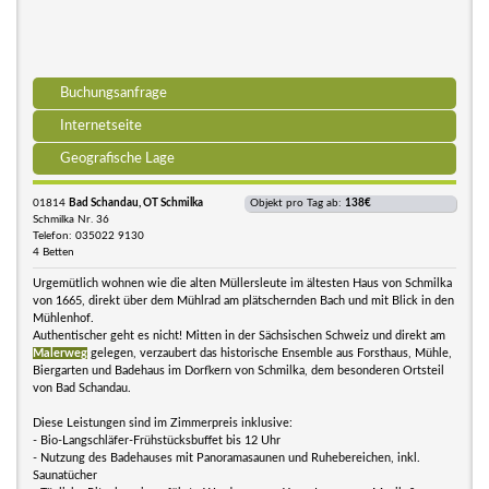
Buchungsanfrage
Internetseite
Geografische Lage
01814
Bad Schandau, OT Schmilka
Objekt pro Tag ab:
138€
Schmilka Nr. 36
Telefon: 035022 9130
4 Betten
Urgemütlich wohnen wie die alten Müllersleute im ältesten Haus von Schmilka
von 1665, direkt über dem Mühlrad am plätschernden Bach und mit Blick in den
Mühlenhof.
Authentischer geht es nicht! Mitten in der Sächsischen Schweiz und direkt am
Malerweg
gelegen, verzaubert das historische Ensemble aus Forsthaus, Mühle,
Biergarten und Badehaus im Dorfkern von Schmilka, dem besonderen Ortsteil
von Bad Schandau.
Diese Leistungen sind im Zimmerpreis inklusive:
- Bio-Langschläfer-Frühstücksbuffet bis 12 Uhr
- Nutzung des Badehauses mit Panoramasaunen und Ruhebereichen, inkl.
Saunatücher