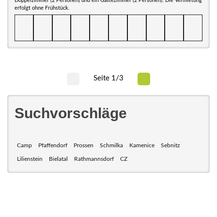
Doppelzimmer (2 Personen) und ein Gästezimmer (2 Personen). Die Vermietung
erfolgt ohne Frühstück.
Seite 1/3
Suchvorschläge
Camp
Pfaffendorf
Prossen
Schmilka
Kamenice
Sebnitz
Lilienstein
Bielatal
Rathmannsdorf
CZ