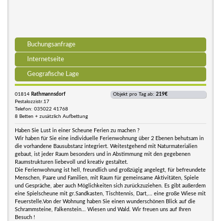
Buchungsanfrage
Internetseite
Geografische Lage
01814
Rathmannsdorf
Objekt pro Tag ab:
219€
Pestalozzistr.17
Telefon: 035022 41768
8 Betten + zusätzlich Aufbettung
Haben Sie Lust in einer Scheune Ferien zu machen ?
Wir haben für Sie eine individuelle Ferienwohnung über 2 Ebenen behutsam in
die vorhandene Bausubstanz integriert. Weitestgehend mit Naturmaterialien
gebaut, ist jeder Raum besonders und in Abstimmung mit den gegebenen
Raumstrukturen liebevoll und kreativ gestaltet.
Die Ferienwohnung ist hell, freundlich und großzügig angelegt, für befreundete
Menschen, Paare und Familien, mit Raum für gemeinsame Aktivitäten, Spiele
und Gespräche, aber auch Möglichkeiten sich zurückzuziehen. Es gibt außerdem
eine Spielscheune mit gr.Sandkasten, Tischtennis, Dart,... eine große Wiese mit
Feuerstelle.Von der Wohnung haben Sie einen wunderschönen Blick auf die
Schrammsteine, Falkenstein... Wiesen und Wald. Wir freuen uns auf Ihren
Besuch !