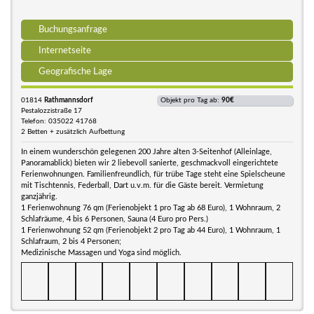
Buchungsanfrage
Internetseite
Geografische Lage
01814
Rathmannsdorf
Objekt pro Tag ab:
90€
Pestalozzistraße 17
Telefon: 035022 41768
2 Betten + zusätzlich Aufbettung
In einem wunderschön gelegenen 200 Jahre alten 3-Seitenhof (Alleinlage,
Panoramablick) bieten wir 2 liebevoll sanierte, geschmackvoll eingerichtete
Ferienwohnungen. Familienfreundlich, für trübe Tage steht eine Spielscheune
mit Tischtennis, Federball, Dart u.v.m. für die Gäste bereit. Vermietung
ganzjährig.
1 Ferienwohnung 76 qm (Ferienobjekt 1 pro Tag ab 68 Euro), 1 Wohnraum, 2
Schlafräume, 4 bis 6 Personen, Sauna (4 Euro pro Pers.)
1 Ferienwohnung 52 qm (Ferienobjekt 2 pro Tag ab 44 Euro), 1 Wohnraum, 1
Schlafraum, 2 bis 4 Personen;
Medizinische Massagen und Yoga sind möglich.