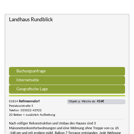
Landhaus Rundblick
Buchungsanfrage
Internetseite
Geografische Lage
01814
Rathmannsdorf
Objekt p. Woche ab:
416€
Pestalozzistraße 5
Telefon: 035022-42922
20 Betten + zusätzlich Aufbettung
Nach völliger Rekonstruktion und Umbau des Hauses sind 3
Maisonettenkomfortwohnungen und eine Wohnung ohne Treppe von ca. 65
-148 qm und mit großem möbl. Balkon 7 Terrasse entstanden. Jede Wohnung