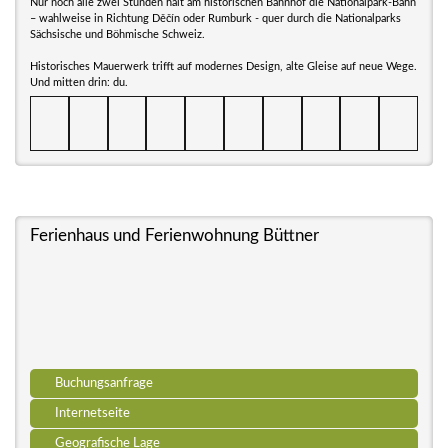
Nur noch alle zwei Stunden hält am historischen Bahnhof die Nationalpark-Bahn
– wahlweise in Richtung Děčín oder Rumburk - quer durch die Nationalparks
Sächsische und Böhmische Schweiz.
Historisches Mauerwerk trifft auf modernes Design, alte Gleise auf neue Wege.
Und mitten drin: du.
Ferienhaus und Ferienwohnung Büttner
Buchungsanfrage
Internetseite
Geografische Lage