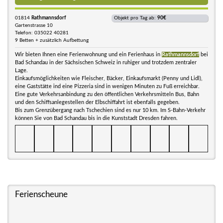
01814
Rathmannsdorf
Objekt pro Tag ab:
90€
Gartenstrasse 10
Telefon: 035022 40281
9 Betten + zusätzlich Aufbettung
Wir bieten Ihnen eine Ferienwohnung und ein Ferienhaus in
Rathmannsdorf
bei
Bad Schandau in der Sächsischen Schweiz in ruhiger und trotzdem zentraler
Lage.
Einkaufsmöglichkeiten wie Fleischer, Bäcker, Einkaufsmarkt (Penny und Lidl),
eine Gaststätte ind eine Pizzeria sind in wenigen Minuten zu Fuß erreichbar.
Eine gute Verkehrsanbindung zu den öffentlichen Verkehrsmitteln Bus, Bahn
und den Schiffsanlegestellen der Elbschiffahrt ist ebenfalls gegeben.
Bis zum Grenzübergang nach Tschechien sind es nur 10 km. Im S-Bahn-Verkehr
können Sie von Bad Schandau bis in die Kunststadt Dresden fahren.
Ferienscheune