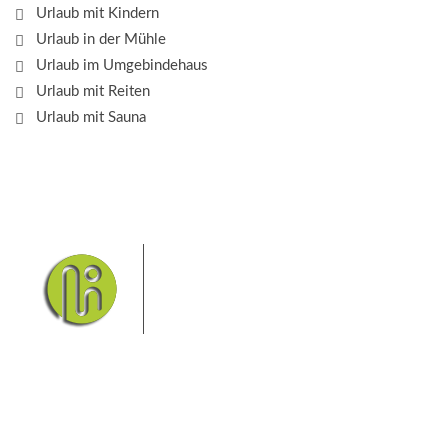
Urlaub mit Kindern
Urlaub in der Mühle
Urlaub im Umgebindehaus
Urlaub mit Reiten
Urlaub mit Sauna
Das Elbsandsteingebirge mit
seinem Nationalpark Sächsische
Schweiz und dem Nationalpark
Böhmische Schweiz sind ein
Eldorado für Wanderer und
Aktivurlauber. Hier finden Sie Informationen zum
Wandern, Klettern, Biken, Boofen, Wassersport und
vieles mehr.