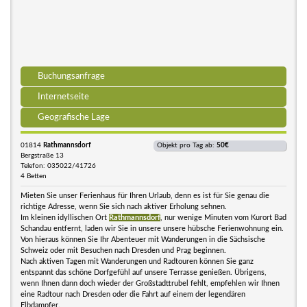
Buchungsanfrage
Internetseite
Geografische Lage
01814
Rathmannsdorf
Objekt pro Tag ab:
50€
Bergstraße 13
Telefon: 035022/41726
4 Betten
Mieten Sie unser Ferienhaus für Ihren Urlaub, denn es ist für Sie genau die
richtige Adresse, wenn Sie sich nach aktiver Erholung sehnen.
Im kleinen idyllischen Ort
Rathmannsdorf
, nur wenige Minuten vom Kurort Bad
Schandau entfernt, laden wir Sie in unsere unsere hübsche Ferienwohnung ein.
Von hieraus können Sie Ihr Abenteuer mit Wanderungen in die Sächsische
Schweiz oder mit Besuchen nach Dresden und Prag beginnen.
Nach aktiven Tagen mit Wanderungen und Radtouren können Sie ganz
entspannt das schöne Dorfgefühl auf unsere Terrasse genießen. Übrigens,
wenn Ihnen dann doch wieder der Großstadttrubel fehlt, empfehlen wir Ihnen
eine Radtour nach Dresden oder die Fahrt auf einem der legendären
Elbdampfer.