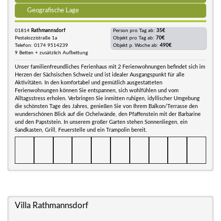
Geografische Lage
01814
Rathmannsdorf
Person pro Tag ab:
35€
Pestalozzistraße 1a
Objekt pro Tag ab:
70€
Telefon: 0174 9514239
Objekt p. Woche ab:
490€
9 Betten + zusätzlich Aufbettung
Unser familienfreundliches Ferienhaus mit 2 Ferienwohnungen befindet sich im
Herzen der Sächsischen Schweiz und ist idealer Ausgangspunkt für alle
Aktivitäten. In den komfortabel und gemütlich ausgestatteten
Ferienwohnungen können Sie entspannen, sich wohlfühlen und vom
Alltagsstress erholen. Verbringen Sie inmitten ruhigen, idyllischer Umgebung
die schönsten Tage des Jahres, genießen Sie von Ihrem Balkon/Terrasse den
wunderschönen Blick auf die Ochelwände, den Pfaffenstein mit der Barbarine
und den Papststein. In unserem großer Garten stehen Sonnenliegen, ein
Sandkasten, Grill, Feuerstelle und ein Trampolin bereit.
Villa Rathmannsdorf