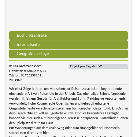
Buchungsanfrage
Internetseite
Geografische Lage
01814
Rathmannsdorf
Objekt pro Tag ab:
89€
Hohnsteiner Straße 9 & 11
Telefon: 01755259158
24 Betten
Wo einst Züge hielten, um Menschen auf Reisen zu schicken, beginnt heute
eine andere Art von Reise: die in den Urlaub. Das ehemalige Bahnhofsgebäude
wurde mit feinem Gespür für Architektur und Stil in 7 exklusive Appartements
verwandelt. Hohe Räume, edle Oberflächen und liebevoll erhaltene
Originalelemente verschmelzen zu einem harmonischen Gesamtbild. Ein Ort, an
dem Geschichte stilvoll neu gedacht wurde. Und als besonderes Highlight
können Sie hier auch auf Ihrer eigenen Terrasse entspannen. Gästekinder lieben
den Spielplatz direkt am Haus.
Für Wanderungen auf dem Malerweg oder zum Brandgebiet bei Hohnstein
startet man direkt von hier.