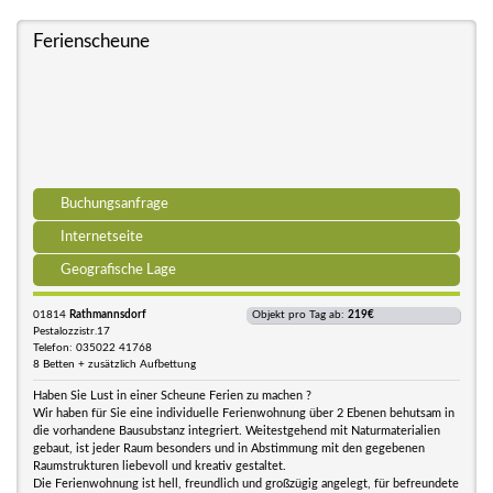
Ferienscheune
Buchungsanfrage
Internetseite
Geografische Lage
01814
Rathmannsdorf
Objekt pro Tag ab:
219€
Pestalozzistr.17
Telefon: 035022 41768
8 Betten + zusätzlich Aufbettung
Haben Sie Lust in einer Scheune Ferien zu machen ?
Wir haben für Sie eine individuelle Ferienwohnung über 2 Ebenen behutsam in
die vorhandene Bausubstanz integriert. Weitestgehend mit Naturmaterialien
gebaut, ist jeder Raum besonders und in Abstimmung mit den gegebenen
Raumstrukturen liebevoll und kreativ gestaltet.
Die Ferienwohnung ist hell, freundlich und großzügig angelegt, für befreundete