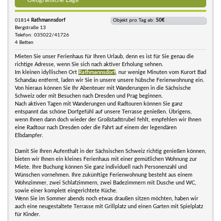
Geografische Lage
01814
Rathmannsdorf
Objekt pro Tag ab:
50€
Bergstraße 13
Telefon: 035022/41726
4 Betten
Mieten Sie unser Ferienhaus für Ihren Urlaub, denn es ist für Sie genau die
richtige Adresse, wenn Sie sich nach aktiver Erholung sehnen.
Im kleinen idyllischen Ort
Rathmannsdorf
, nur wenige Minuten vom Kurort Bad
Schandau entfernt, laden wir Sie in unsere unsere hübsche Ferienwohnung ein.
Von hieraus können Sie Ihr Abenteuer mit Wanderungen in die Sächsische
Schweiz oder mit Besuchen nach Dresden und Prag beginnen.
Nach aktiven Tagen mit Wanderungen und Radtouren können Sie ganz
entspannt das schöne Dorfgefühl auf unsere Terrasse genießen. Übrigens,
wenn Ihnen dann doch wieder der Großstadttrubel fehlt, empfehlen wir Ihnen
eine Radtour nach Dresden oder die Fahrt auf einem der legendären
Elbdampfer.
Damit Sie Ihren Aufenthalt in der Sächsischen Schweiz richtig genießen können,
bieten wir Ihnen ein kleines Ferienhaus mit einer gemütlichen Wohnung zur
Miete. Ihre Buchung können Sie ganz individuell nach Personenzahl und
Wünschen vornehmen. Ihre zukünftige Ferienwohnung besteht aus einem
Wohnzimmer, zwei Schlafzimmern, zwei Badezimmern mit Dusche und WC,
sowie einer komplett eingerichtete Küche.
Wenn Sie im Sommer abends noch etwas draußen sitzen möchten, haben wir
auch eine neugestaltete Terrasse mit Grillplatz und einen Garten mit Spielplatz
für Kinder.