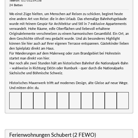
Telefon: 01755259158
24 Betten
Wo einst Züge hielten, um Menschen auf Reisen zu schicken, beginnt heute
eine andere Art von Reise: die in den Urlaub. Das ehemalige Bahnhofsgebäude
wurde mit feinem Gespür für Architektur und Stil in 7 exklusive Appartements
verwandelt. Hohe Räume, edle Oberflächen und liebevoll erhaltene
Originalelemente verschmelzen zu einem harmonischen Gesamtbild. Ein Ort, an
dem Geschichte stilvoll neu gedacht wurde. Und als besonderes Highlight
können Sie hier auch auf Ihrer eigenen Terrasse entspannen. Gästekinder lieben
den Spielplatz direkt am Haus.
Für Wanderungen auf dem Malerweg oder zum Brandgebiet bei Hohnstein
startet man direkt von hier.
Nur noch alle zwei Stunden hält am historischen Bahnhof die Nationalpark-Bahn
– wahlweise in Richtung Děčín oder Rumburk - quer durch die Nationalparks
Sächsische und Böhmische Schweiz.
Historisches Mauerwerk trifft auf modernes Design, alte Gleise auf neue Wege.
Und mitten drin: du.
Ferienwohnungen Schubert (2 FEWO)