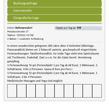
Buchungsanfrage
Internetseite
Geografische Lage
01814
Rathmannsdorf
Objekt pro Tag ab:
90€
Pestalozzistraße 17
Telefon: 035022 41768
2 Betten + zusätzlich Aufbettung
In einem wunderschön gelegenen 200 Jahre alten 3-Seitenhof (Alleinlage,
Panoramablick) bieten wir 2 liebevoll sanierte, geschmackvoll eingerichtete
Ferienwohnungen. Familienfreundlich, für trübe Tage steht eine Spielscheune
mit Tischtennis, Federball, Dart u.v.m. für die Gäste bereit. Vermietung
ganzjährig.
1 Ferienwohnung 76 qm (Ferienobjekt 1 pro Tag ab 68 Euro), 1 Wohnraum, 2
Schlafräume, 4 bis 6 Personen, Sauna (4 Euro pro Pers.)
1 Ferienwohnung 52 qm (Ferienobjekt 2 pro Tag ab 44 Euro), 1 Wohnraum, 1
Schlafraum, 2 bis 4 Personen;
Medizinische Massagen und Yoga sind möglich.