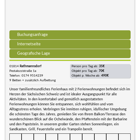
Buchungsanfrage
Internetseite
Geografische Lage
01814
Rathmannsdorf
Person pro Tag ab:
35€
Pestalozzistraße 1a
Objekt pro Tag ab:
70€
Telefon: 0174 9514239
Objekt p. Woche ab:
490€
9 Betten + zusätzlich Aufbettung
Unser familienfreundliches Ferienhaus mit 2 Ferienwohnungen befindet sich im
Herzen der Sächsischen Schweiz und ist idealer Ausgangspunkt für alle
Aktivitäten. In den komfortabel und gemütlich ausgestatteten
Ferienwohnungen können Sie entspannen, sich wohlfühlen und vom
Alltagsstress erholen. Verbringen Sie inmitten ruhigen, idyllischer Umgebung
die schönsten Tage des Jahres, genießen Sie von Ihrem Balkon/Terrasse den
wunderschönen Blick auf die Ochelwände, den Pfaffenstein mit der Barbarine
und den Papststein. In unserem großer Garten stehen Sonnenliegen, ein
Sandkasten, Grill, Feuerstelle und ein Trampolin bereit.