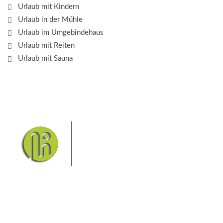
Urlaub mit Kindern
Urlaub in der Mühle
Urlaub im Umgebindehaus
Urlaub mit Reiten
Urlaub mit Sauna
Das Elbsandsteingebirge mit
seinem Nationalpark Sächsische
Schweiz und dem Nationalpark
Böhmische Schweiz sind ein
Eldorado für Wanderer und
Aktivurlauber. Hier finden Sie Informationen zum
Wandern, Klettern, Biken, Boofen, Wassersport und
vieles mehr.