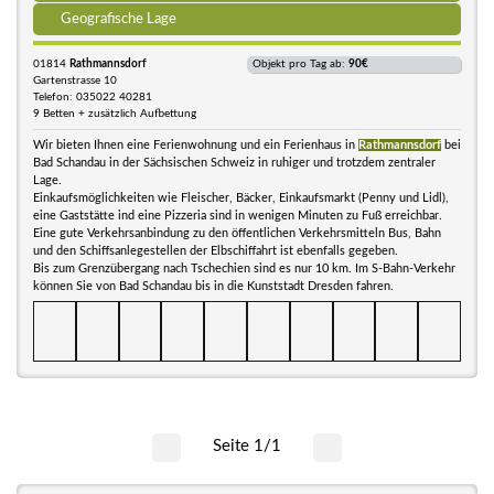
Geografische Lage
01814
Rathmannsdorf
Objekt pro Tag ab:
90€
Gartenstrasse 10
Telefon: 035022 40281
9 Betten + zusätzlich Aufbettung
Wir bieten Ihnen eine Ferienwohnung und ein Ferienhaus in
Rathmannsdorf
bei
Bad Schandau in der Sächsischen Schweiz in ruhiger und trotzdem zentraler
Lage.
Einkaufsmöglichkeiten wie Fleischer, Bäcker, Einkaufsmarkt (Penny und Lidl),
eine Gaststätte ind eine Pizzeria sind in wenigen Minuten zu Fuß erreichbar.
Eine gute Verkehrsanbindung zu den öffentlichen Verkehrsmitteln Bus, Bahn
und den Schiffsanlegestellen der Elbschiffahrt ist ebenfalls gegeben.
Bis zum Grenzübergang nach Tschechien sind es nur 10 km. Im S-Bahn-Verkehr
können Sie von Bad Schandau bis in die Kunststadt Dresden fahren.
Seite 1/1