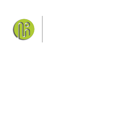
Das Elbsandsteingebirge mit
seinem Nationalpark Sächsische
Schweiz und dem Nationalpark
Böhmische Schweiz sind ein
Eldorado für Wanderer und
Aktivurlauber. Hier finden Sie Informationen zum
Wandern, Klettern, Biken, Boofen, Wassersport und
vieles mehr.
Sie finden bei uns auch die passende Unterkunft im
Hotel, einer Pension, einem Ferienhaus, einer
Ferienwohnung oder auf einem Campingplatz.
Fragen/Antworten
Hotel