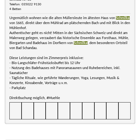
Telefon: 035022 9130
4 Betten
Urgemütlich wohnen wie die alten Müllersleute im ältesten Haus von
Schmilka
von 1665, direkt über dem Mühlrad am plätschernden Bach und mit Blick in den
Mühlenhof.
Authentischer geht es nicht! Mitten in der Sächsischen Schweiz und direkt am
Malerweg gelegen, verzaubert das historische Ensemble aus Forsthaus, Mühle,
Biergarten und Badehaus im Dorfkern von
Schmilka
, dem besonderen Ortsteil
von Bad Schandau.
Diese Leistungen sind im Zimmerpreis inklusive:
- Bio-Langschläfer-Frühstücksbuffet bis 12 Uhr
- Nutzung des Badehauses mit Panoramasaunen und Ruhebereichen, inkl.
Saunatücher
- Tägliche Rituale, wie geführte Wanderungen, Yoga, Lesungen, Musik &
Konzerte, Kinoabende, Vorträge u.v.m.
- Parkplatz
Direktbuchung möglich, #Muehle