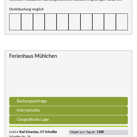
Direktbuchung möglich
Ferienhaus Mühlchen
Buchungsanfrage
Internetseite
Geografische Lage
01814
Bad Schandau, OT Schmilka
Objekt pro Tag ab:
138€
Schmilka Nr. 36