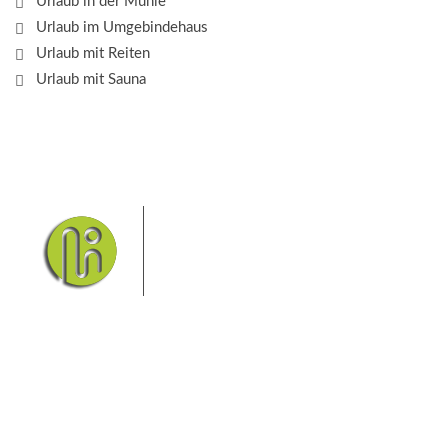
Urlaub in der Mühle
Urlaub im Umgebindehaus
Urlaub mit Reiten
Urlaub mit Sauna
Das Elbsandsteingebirge mit
seinem Nationalpark Sächsische
Schweiz und dem Nationalpark
Böhmische Schweiz sind ein
Eldorado für Wanderer und
Aktivurlauber. Hier finden Sie Informationen zum
Wandern, Klettern, Biken, Boofen, Wassersport und
vieles mehr.