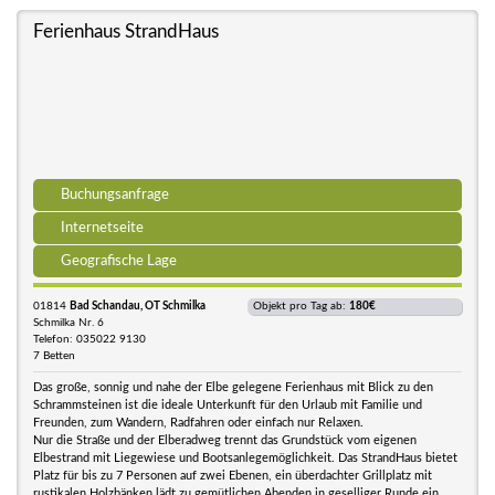
Ferienhaus StrandHaus
Buchungsanfrage
Internetseite
Geografische Lage
01814
Bad Schandau, OT Schmilka
Objekt pro Tag ab:
180€
Schmilka Nr. 6
Telefon: 035022 9130
7 Betten
Das große, sonnig und nahe der Elbe gelegene Ferienhaus mit Blick zu den
Schrammsteinen ist die ideale Unterkunft für den Urlaub mit Familie und
Freunden, zum Wandern, Radfahren oder einfach nur Relaxen.
Nur die Straße und der Elberadweg trennt das Grundstück vom eigenen
Elbestrand mit Liegewiese und Bootsanlegemöglichkeit. Das StrandHaus bietet
Platz für bis zu 7 Personen auf zwei Ebenen, ein überdachter Grillplatz mit
rustikalen Holzbänken lädt zu gemütlichen Abenden in geselliger Runde ein.