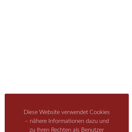
Sie finden bei uns auch die passende Unterkunft im
Hotel, einer Pension, einem Ferienhaus, einer
Ferienwohnung oder auf einem Campingplatz.
Fragen/Antworten
Hotel
Infos zur Region
Pension
Mediathek
Ferienwohnung
Unterkunft
Ferienhaus
Aktivitäten
Camping
Bastei
Malerweg
Nationalpark
Affensteine
Schrammsteine
Weiße Flotte
Bad Schandau
Wehlen
Rathen
Hohnstein
Königstein
Kirnitzschtal
Wellness
Diese Website verwendet Cookies
Boofen
Mediathek
– nähere Informationen dazu und
zu Ihren Rechten als Benutzer