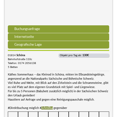
Buchungsanfrage
Internetseite
Geografische Lage
01814
Schöna
Objekt pro Tag ab:
130€
Bahnhofstraße 110c
Telefon: 0174 2056138
5 Betten
Käthes Sommerhaus – das Kleinod in Schöna, mitten im Elbsandsteingebirge,
angenzend an die Nationalparks Sächsische und Böhmische Schweiz.
Viel Ruhe und Weite, mit Blick auf den Zirkelstein und die Schrammsteine, gibt
es viel Platz auf dem eigenen Grundstück mit Spiel- und Liegewiese.
Für bis zu 5 Personen (Babybett zusätzlich möglich) in der Sächsischen Schweiz
den Urlaub genießen!
Haustiere auf Anfrage und gegen eine Reinigungspauschale möglich.
#Direktbuchung möglich #
Schmilka
gegenüber