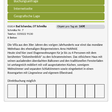
Buchungsanfrage
Internetseite
Geografische Lage
01814
Bad Schandau, OT Schmilka
Objekt pro Tag ab:
160€
Schmilka Nr. 7
Telefon: 035022 9130
8 Betten
Die Villa aus den 30er Jahren des vorigen Jahrhunderts war einst das mondäne
Wohnhaus des ehemaligen Bürgermeisters Arno Hohlfeld.
Heute sind hier zwei Etagenwohnungen für je bis zu 4 Personen mit dem
berühmten "Dolomitenblick" zu den Schrammsteinen. Das stilsichere Haus mit
seinen ausladenden überdachten Balkonen und den traditionellen Fensterläden
ist umfangreich möbliert mit voll ausgestatteten Küchen, sonnigem
Wohnzimmer und separaten Schlafzimmern sowie eingebettet in einen
Rosengarten mit Liegewiese und eigenem Elbestrand.
Direktbuchung möglich