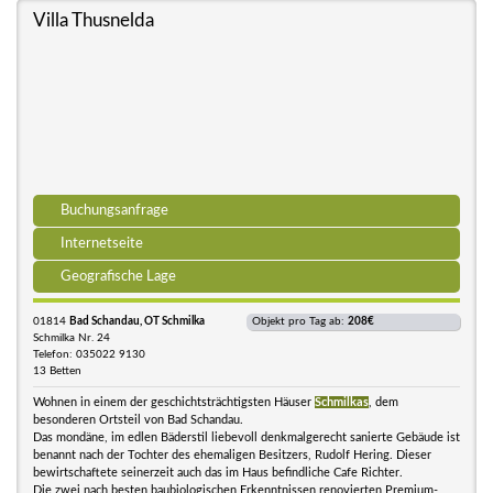
Villa Thusnelda
Buchungsanfrage
Internetseite
Geografische Lage
01814
Bad Schandau, OT Schmilka
Objekt pro Tag ab:
208€
Schmilka Nr. 24
Telefon: 035022 9130
13 Betten
Wohnen in einem der geschichtsträchtigsten Häuser
Schmilkas
, dem
besonderen Ortsteil von Bad Schandau.
Das mondäne, im edlen Bäderstil liebevoll denkmalgerecht sanierte Gebäude ist
benannt nach der Tochter des ehemaligen Besitzers, Rudolf Hering. Dieser
bewirtschaftete seinerzeit auch das im Haus befindliche Cafe Richter.
Die zwei nach besten baubiologischen Erkenntnissen renovierten Premium-