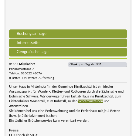
Buchungsanfrage
Internetseite
Geografische Lage
01855
Mittelndorf
Objekt pro Tag ab:
35€
Panoramastraße 7
Telefon: 035022 43076
8 Betten + zusätzlich Aufbettung
Unser Haus in Mittelndorf in der Gemeinde Kirnitzschtal ist ein idealer
Ausgangspunkt für Wander-, Kletter- und Radtouren durch die Sächsische und
Böhmische Schweiz. Wanderwege führen fast ab Haus ins Kirnitzschtal, zum
Lichtenhainer Wasserfall, zum Kuhstall, zu den
Schrammsteinen
und
Affensteinen.
Sie können bei uns eine Ferienwohnung und ein Ferienhaus mit je 4 Betten
(bzw. je 2 Schlafzimmer) buchen.
Ein täglicher Brötchenservice kann vereinbart werden.
Preise:
FH Ulbrich ab 50,-€