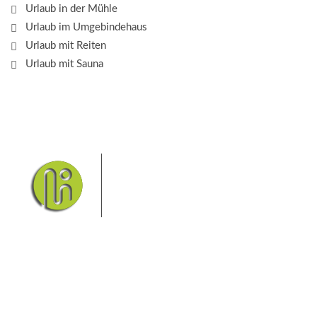
Urlaub in der Mühle
Urlaub im Umgebindehaus
Urlaub mit Reiten
Urlaub mit Sauna
Das Elbsandsteingebirge mit
seinem Nationalpark Sächsische
Schweiz und dem Nationalpark
Böhmische Schweiz sind ein
Eldorado für Wanderer und
Aktivurlauber. Hier finden Sie Informationen zum
Wandern, Klettern, Biken, Boofen, Wassersport und
vieles mehr.