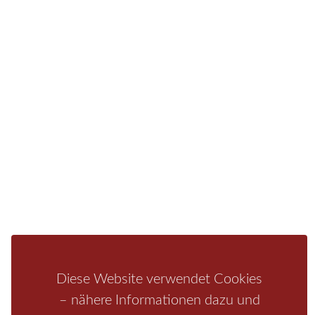
Sie finden bei uns auch die passende Unterkunft im
Hotel, einer Pension, einem Ferienhaus, einer
Ferienwohnung oder auf einem Campingplatz.
Fragen/Antworten
Hotel
Infos zur Region
Pension
Mediathek
Ferienwohnung
Unterkunft
Ferienhaus
Aktivitäten
Camping
Bastei
Malerweg
Nationalpark
Affensteine
Schrammsteine
Weiße Flotte
Bad Schandau
Wehlen
Rathen
Hohnstein
Königstein
Kirnitzschtal
Wellness
Diese Website verwendet Cookies
Boofen
Mediathek
– nähere Informationen dazu und