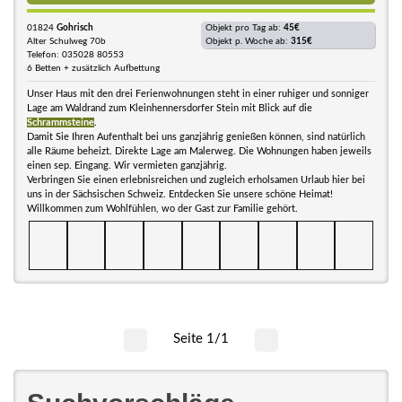
01824
Gohrisch
Objekt pro Tag ab:
45€
Alter Schulweg 70b
Objekt p. Woche ab:
315€
Telefon: 035028 80553
6 Betten + zusätzlich Aufbettung
Unser Haus mit den drei Ferienwohnungen steht in einer ruhiger und sonniger
Lage am Waldrand zum Kleinhennersdorfer Stein mit Blick auf die
Schrammsteine
.
Damit Sie Ihren Aufenthalt bei uns ganzjährig genießen können, sind natürlich
alle Räume beheizt. Direkte Lage am Malerweg. Die Wohnungen haben jeweils
einen sep. Eingang. Wir vermieten ganzjährig.
Verbringen Sie einen erlebnisreichen und zugleich erholsamen Urlaub hier bei
uns in der Sächsischen Schweiz. Entdecken Sie unsere schöne Heimat!
Willkommen zum Wohlfühlen, wo der Gast zur Familie gehört.
Seite 1/1