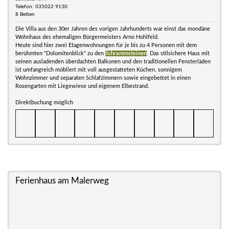
Telefon: 035022 9130
8 Betten
Die Villa aus den 30er Jahren des vorigen Jahrhunderts war einst das mondäne
Wohnhaus des ehemaligen Bürgermeisters Arno Hohlfeld.
Heute sind hier zwei Etagenwohnungen für je bis zu 4 Personen mit dem
berühmten "Dolomitenblick" zu den
Schrammsteinen
. Das stilsichere Haus mit
seinen ausladenden überdachten Balkonen und den traditionellen Fensterläden
ist umfangreich möbliert mit voll ausgestatteten Küchen, sonnigem
Wohnzimmer und separaten Schlafzimmern sowie eingebettet in einen
Rosengarten mit Liegewiese und eigenem Elbestrand.
Direktbuchung möglich
Ferienhaus am Malerweg