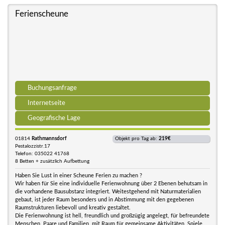
Ferienscheune
Buchungsanfrage
Internetseite
Geografische Lage
01814
Rathmannsdorf
Objekt pro Tag ab:
219€
Pestalozzistr.17
Telefon: 035022 41768
8 Betten + zusätzlich Aufbettung
Haben Sie Lust in einer Scheune Ferien zu machen ?
Wir haben für Sie eine individuelle Ferienwohnung über 2 Ebenen behutsam in
die vorhandene Bausubstanz integriert. Weitestgehend mit Naturmaterialien
gebaut, ist jeder Raum besonders und in Abstimmung mit den gegebenen
Raumstrukturen liebevoll und kreativ gestaltet.
Die Ferienwohnung ist hell, freundlich und großzügig angelegt, für befreundete
Menschen, Paare und Familien, mit Raum für gemeinsame Aktivitäten, Spiele