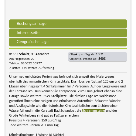
Buchungsanfrage
Internetseite
Geografische Lage
01855
Sebnitz, OT Altendorf
Objekt pro Tag ab:
150€
Am Hegebusch 20
Objekt p. Woche ab:
840€
Telefon: 035022 50777
7 Betten + zusätzlich Aufbettung
Unser neu errichtetes Ferienhaus befindet sich unweit des Malerweges
oberhalb des romantischen Kirnitzschtals. Das Haus verfügt auf 125 qm und 2
Etagen über insgesamt 4 Schlafzimmer für 7 Personen. Auf der Liegewiese und
der Terrasse am Haus können Sie entspannen. Zum Haus gehört ebenso eine
Garage sowie weitere PKW-Stellplätze. Die direkte Lage am Waldesrand
garantiert ihnen eine ruhigen und erholsamen Aufenthalt. Bekannte Wander-
und Ausflugsziele wie die historische Kirnitzschtalbahn zum Lichtenhainer
Wasserfall und in die Kurstadt Bad Schandau , die
Schrammsteine
und der
Große Winterberg sind gut zu Fuß zu erreichen.
Preis bis 4 Personen: 150 Euro/Tag
Jede weitere Person 20 Euro/Tag
Mindestbuchung: 1 Woche (6 Nächte)