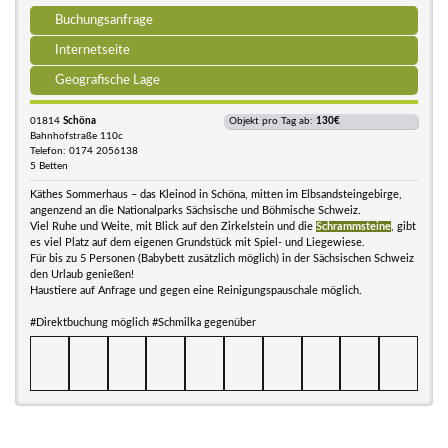
Buchungsanfrage
Internetseite
Geografische Lage
01814
Schöna
Objekt pro Tag ab:
130€
Bahnhofstraße 110c
Telefon: 0174 2056138
5 Betten
Käthes Sommerhaus – das Kleinod in Schöna, mitten im Elbsandsteingebirge,
angenzend an die Nationalparks Sächsische und Böhmische Schweiz.
Viel Ruhe und Weite, mit Blick auf den Zirkelstein und die
Schrammsteine
, gibt
es viel Platz auf dem eigenen Grundstück mit Spiel- und Liegewiese.
Für bis zu 5 Personen (Babybett zusätzlich möglich) in der Sächsischen Schweiz
den Urlaub genießen!
Haustiere auf Anfrage und gegen eine Reinigungspauschale möglich.
#Direktbuchung möglich #Schmilka gegenüber