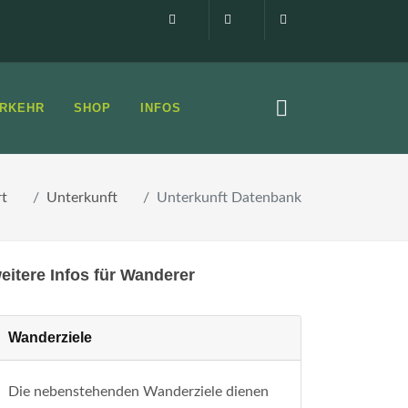
Impressum
0160 99873408
info@elbsandste
RKEHR
SHOP
INFOS
rt
Unterkunft
Unterkunft Datenbank
eitere Infos für Wanderer
Wanderziele
Die nebenstehenden Wanderziele dienen