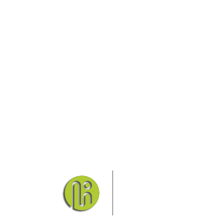
Das Elbsandsteingebirge
Nationalpark Böhmische Sch
Hier finden Sie Informatio