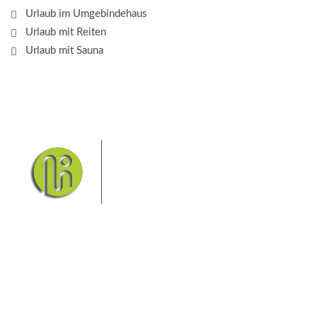
Urlaub im Umgebindehaus
Urlaub mit Reiten
Urlaub mit Sauna
Das Elbsandsteingebirge mit
seinem Nationalpark Sächsische
Schweiz und dem Nationalpark
Böhmische Schweiz sind ein
Eldorado für Wanderer und
Aktivurlauber. Hier finden Sie Informationen zum
Wandern, Klettern, Biken, Boofen, Wassersport und
vieles mehr.