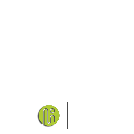
Das Elbsandsteingebirge
Nationalpark Böhmische Sch
Hier finden Sie Informatio