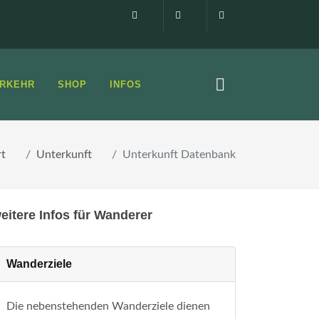
Impressum
0160 99873408
info@elbsandste
RKEHR
SHOP
INFOS
rt
Unterkunft
Unterkunft Datenbank
eitere Infos für Wanderer
Wanderziele
Die nebenstehenden Wanderziele dienen