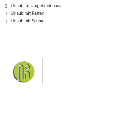
Urlaub im Umgebindehaus
Urlaub mit Reiten
Urlaub mit Sauna
Das Elbsandsteingebirge mit
seinem Nationalpark Sächsische
Schweiz und dem Nationalpark
Böhmische Schweiz sind ein
Eldorado für Wanderer und
Aktivurlauber. Hier finden Sie Informationen zum
Wandern, Klettern, Biken, Boofen, Wassersport und
vieles mehr.