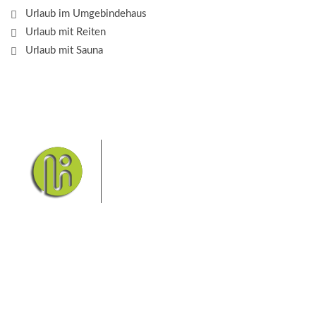
Urlaub im Umgebindehaus
Urlaub mit Reiten
Urlaub mit Sauna
Das Elbsandsteingebirge mit
seinem Nationalpark Sächsische
Schweiz und dem Nationalpark
Böhmische Schweiz sind ein
Eldorado für Wanderer und
Aktivurlauber. Hier finden Sie Informationen zum
Wandern, Klettern, Biken, Boofen, Wassersport und
vieles mehr.