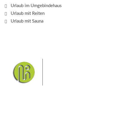
Urlaub im Umgebindehaus
Urlaub mit Reiten
Urlaub mit Sauna
Das Elbsandsteingebirge mit
seinem Nationalpark Sächsische
Schweiz und dem Nationalpark
Böhmische Schweiz sind ein
Eldorado für Wanderer und
Aktivurlauber. Hier finden Sie Informationen zum
Wandern, Klettern, Biken, Boofen, Wassersport und
vieles mehr.