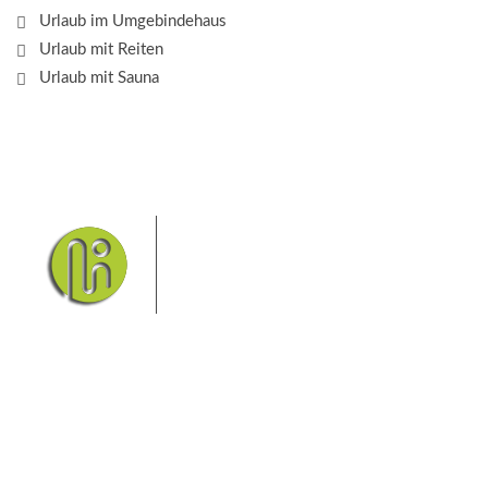
Urlaub im Umgebindehaus
Urlaub mit Reiten
Urlaub mit Sauna
Das Elbsandsteingebirge mit
seinem Nationalpark Sächsische
Schweiz und dem Nationalpark
Böhmische Schweiz sind ein
Eldorado für Wanderer und
Aktivurlauber. Hier finden Sie Informationen zum
Wandern, Klettern, Biken, Boofen, Wassersport und
vieles mehr.