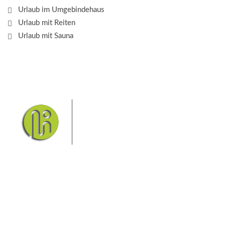
Urlaub im Umgebindehaus
Urlaub mit Reiten
Urlaub mit Sauna
Das Elbsandsteingebirge mit
seinem Nationalpark Sächsische
Schweiz und dem Nationalpark
Böhmische Schweiz sind ein
Eldorado für Wanderer und
Aktivurlauber. Hier finden Sie Informationen zum
Wandern, Klettern, Biken, Boofen, Wassersport und
vieles mehr.