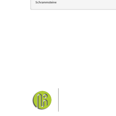
Schrammsteine
Das Elbsandsteingebirge
Nationalpark Böhmische Sch
Hier finden Sie Informatio