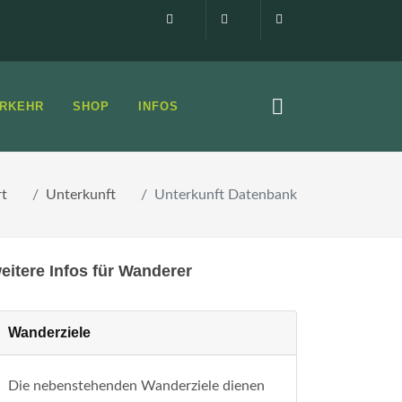
Impressum
0160 99873408
info@elbsandste
RKEHR
SHOP
INFOS
rt
Unterkunft
Unterkunft Datenbank
eitere Infos für Wanderer
Wanderziele
Die nebenstehenden Wanderziele dienen