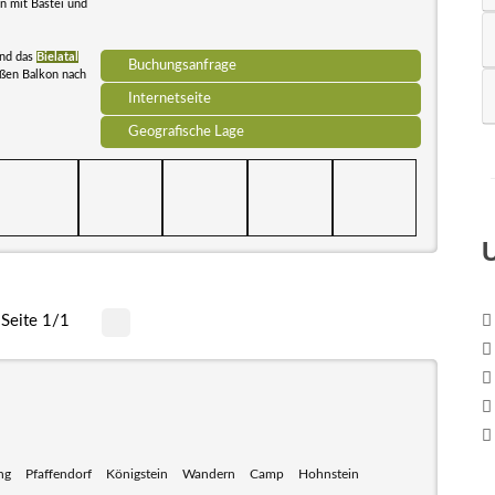
n mit Bastei und
und das
Bielatal
Buchungsanfrage
oßen Balkon nach
Internetseite
Geografische Lage
Seite 1/1
ng
Pfaffendorf
Königstein
Wandern
Camp
Hohnstein