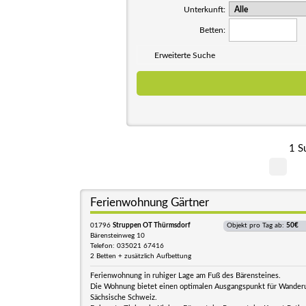
Unterkunft:
Betten:
Erweiterte Suche
1 S
Ferienwohnung Gärtner
01796
Struppen OT Thürmsdorf
Objekt pro Tag ab:
50€
Bärensteinweg 10
Telefon: 035021 67416
2 Betten + zusätzlich Aufbettung
Ferienwohnung in ruhiger Lage am Fuß des Bärensteines.
Die Wohnung bietet einen optimalen Ausgangspunkt für Wanderu
Sächsische Schweiz.