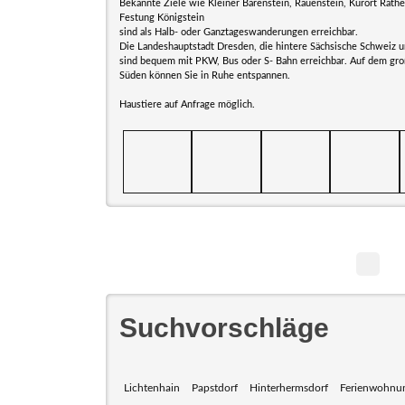
Bekannte Ziele wie Kleiner Bärenstein, Rauenstein, Kurort Rathe
Festung Königstein
sind als Halb- oder Ganztageswanderungen erreichbar.
Die Landeshauptstadt Dresden, die hintere Sächsische Schweiz 
sind bequem mit PKW, Bus oder S- Bahn erreichbar. Auf dem gr
Süden können Sie in Ruhe entspannen.
Haustiere auf Anfrage möglich.
Suchvorschläge
Lichtenhain
Papstdorf
Hinterhermsdorf
Ferienwohnu