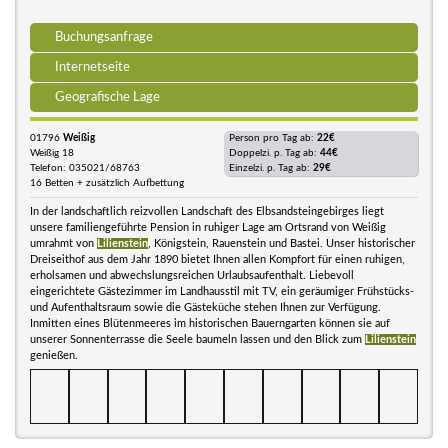
Buchungsanfrage
Internetseite
Geografische Lage
01796
Weißig
Person pro Tag ab:
22€
Weißig 18
Doppelzi. p. Tag ab:
44€
Telefon: 035021/68763
Einzelzi. p. Tag ab:
29€
16 Betten + zusätzlich Aufbettung
In der landschaftlich reizvollen Landschaft des Elbsandsteingebirges liegt
unsere familiengeführte Pension in ruhiger Lage am Ortsrand von Weißig
umrahmt von
Lilienstein
, Königstein, Rauenstein und Bastei. Unser historischer
Dreiseithof aus dem Jahr 1890 bietet Ihnen allen Kompfort für einen ruhigen,
erholsamen und abwechslungsreichen Urlaubsaufenthalt. Liebevoll
eingerichtete Gästezimmer im Landhausstil mit TV, ein geräumiger Frühstücks-
und Aufenthaltsraum sowie die Gästeküche stehen Ihnen zur Verfügung.
Inmitten eines Blütenmeeres im historischen Bauerngarten können sie auf
unserer Sonnenterrasse die Seele baumeln lassen und den Blick zum
Lilienstein
genießen.