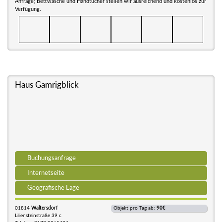
Anfrage; Bettwäsche und Handtücher stellen wir ausreichend und kostenlos zur
Verfügung.
Haus Gamrigblick
Buchungsanfrage
Internetseite
Geografische Lage
01814
Waltersdorf
Objekt pro Tag ab:
90€
Liliensteinstraße 39 c