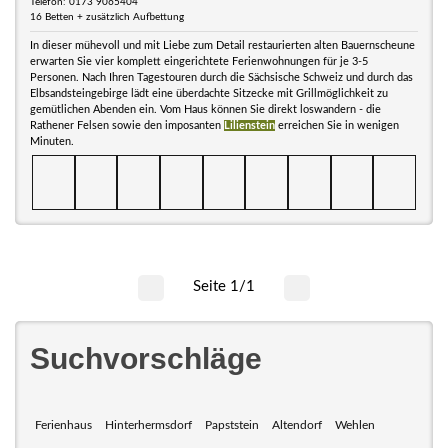
Telefon: 0173 9065404
16 Betten + zusätzlich Aufbettung
In dieser mühevoll und mit Liebe zum Detail restaurierten alten Bauernscheune
erwarten Sie vier komplett eingerichtete Ferienwohnungen für je 3-5
Personen. Nach Ihren Tagestouren durch die Sächsische Schweiz und durch das
Elbsandsteingebirge lädt eine überdachte Sitzecke mit Grillmöglichkeit zu
gemütlichen Abenden ein. Vom Haus können Sie direkt loswandern - die
Rathener Felsen sowie den imposanten
Lilienstein
erreichen Sie in wenigen
Minuten.
Seite 1/1
Suchvorschläge
Ferienhaus
Hinterhermsdorf
Papststein
Altendorf
Wehlen