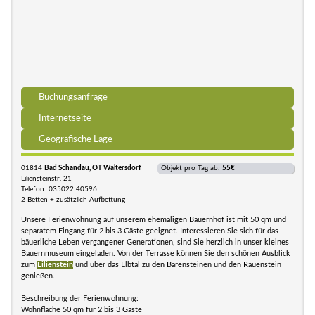
Buchungsanfrage
Internetseite
Geografische Lage
01814
Bad Schandau, OT Waltersdorf
Objekt pro Tag ab:
55€
Liliensteinstr. 21
Telefon: 035022 40596
2 Betten + zusätzlich Aufbettung
Unsere Ferienwohnung auf unserem ehemaligen Bauernhof ist mit 50 qm und
separatem Eingang für 2 bis 3 Gäste geeignet. Interessieren Sie sich für das
bäuerliche Leben vergangener Generationen, sind Sie herzlich in unser kleines
Bauernmuseum eingeladen. Von der Terrasse können Sie den schönen Ausblick
zum
Lilienstein
und über das Elbtal zu den Bärensteinen und den Rauenstein
genießen.
Beschreibung der Ferienwohnung:
Wohnfläche 50 qm für 2 bis 3 Gäste