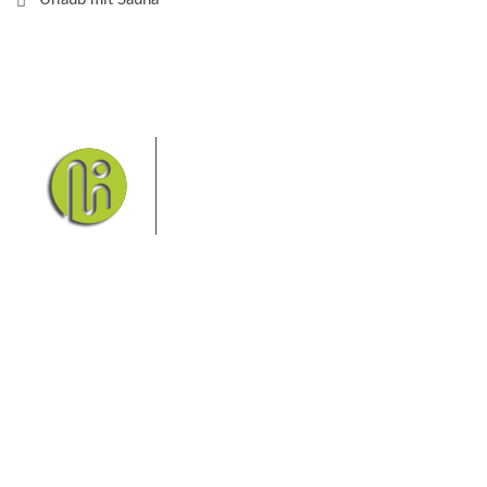
Das Elbsandsteingebirge mit
seinem Nationalpark Sächsische
Schweiz und dem Nationalpark
Böhmische Schweiz sind ein
Eldorado für Wanderer und
Aktivurlauber. Hier finden Sie Informationen zum
Wandern, Klettern, Biken, Boofen, Wassersport und
vieles mehr.
Sie finden bei uns auch die passende Unterkunft im
Hotel, einer Pension, einem Ferienhaus, einer
Ferienwohnung oder auf einem Campingplatz.