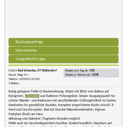
Buchungsanfrage
Internetseite
Geografische Lage
01814
Bad Schandau, OT Waltersdorf
Objekt pro Tag ab:
55€
Neuer Weg 14 i
Objekt p. Woche ab:
350€
Telefon: 035022/41369
3 Betten
Ruhig gelegene FeWo (2-Raumwohnung; 49qm) mit Blick vom Balkon auf
Königstein,
Lilienstein
und Rathener Felsengebiet. Idealer Ausgangspunkt für
schöne Wander- und Radtouren mit anschließender Grillmöglichkeit im Garten.
Kaminofen für gemütliche Stunden. Komplett eingerichtete Küche einschl. E-
Herd und Geschirrspüler. Bad mit Dusche/Wannekombination. Eigener
Parkplatz direkt am Haus.
Abholung vom Bahnhof, Flughafen Dresden möglich.
FeWo auch als Geschenkgutschein buchbar; kinderfreundlich; Haustiere auf