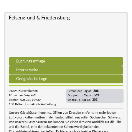
Felsengrund & Friedensburg
Buchungsanfrage
Internetseite
Geografische Lage
01824
Kurort Rathen
Person pro Tag ab:
30€
Pötzschaer Weg 4-7
Doppelzi. p. Tag ab:
52€
Telefon: 035021 99930
Einzelzi. p. Tag ab:
30€
130 Betten + zusätzlich Aufbettung
Unsere Gästehäuser liegen ca. 35 km von Dresden entfernt im malerischen
Luftkurort Rathen mitten in der landschaftlich reizvollen Sächsischen Schweiz.
Von unseren Gästehäusern aus können Sie einen direkten Ausblick auf die Elbe
und die Bastei, eine der bekanntesten Sehenswürdigkeiten des
Elbsandsteingebirges, genießen. Es bieten sich zahlreiche Kletter- und