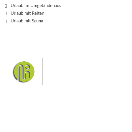
Urlaub im Umgebindehaus
Urlaub mit Reiten
Urlaub mit Sauna
Das Elbsandsteingebirge mit
seinem Nationalpark Sächsische
Schweiz und dem Nationalpark
Böhmische Schweiz sind ein
Eldorado für Wanderer und
Aktivurlauber. Hier finden Sie Informationen zum
Wandern, Klettern, Biken, Boofen, Wassersport und
vieles mehr.