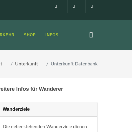
Impressum
0160 99873408
info@elbsandste
RKEHR
SHOP
INFOS
rt
Unterkunft
Unterkunft Datenbank
eitere Infos für Wanderer
Wanderziele
Die nebenstehenden Wanderziele dienen