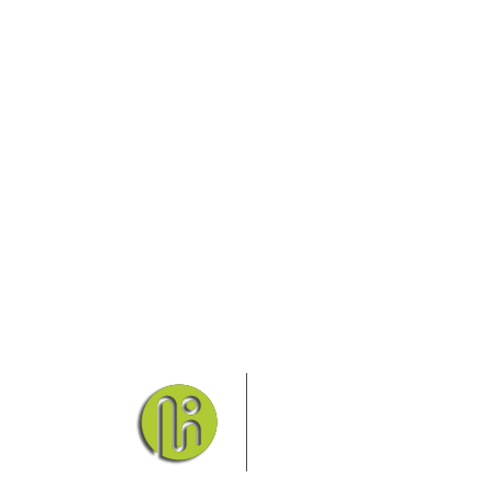
Das Elbsandsteingebirge
Nationalpark Böhmische Sch
Hier finden Sie Informatio