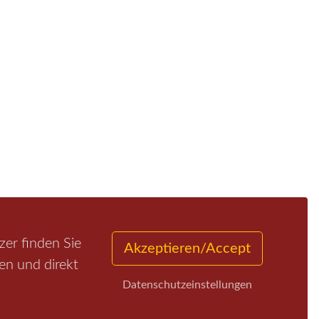
er finden Sie
Akzeptieren/Accept
en und direkt
Datenschutzeinstellungen