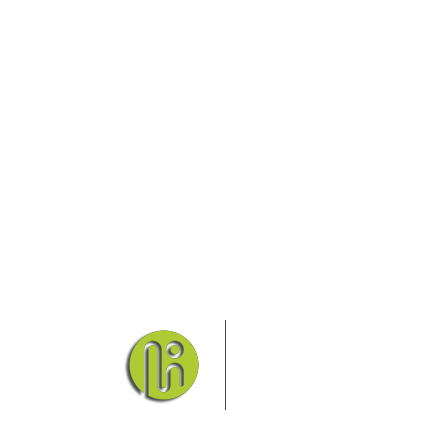
Das Elbsandsteingebirge
Nationalpark Böhmische Sch
Hier finden Sie Informatio