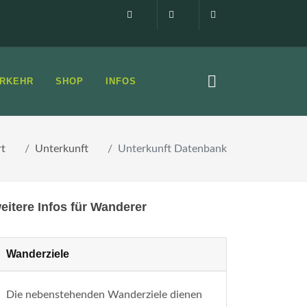
Impressum
0160 99873408
info@elbsandste
RKEHR
SHOP
INFOS
rt
Unterkunft
Unterkunft Datenbank
eitere Infos für Wanderer
Wanderziele
Die nebenstehenden Wanderziele dienen