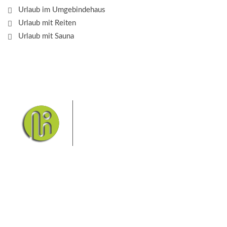
Urlaub im Umgebindehaus
Urlaub mit Reiten
Urlaub mit Sauna
Das Elbsandsteingebirge mit
seinem Nationalpark Sächsische
Schweiz und dem Nationalpark
Böhmische Schweiz sind ein
Eldorado für Wanderer und
Aktivurlauber. Hier finden Sie Informationen zum
Wandern, Klettern, Biken, Boofen, Wassersport und
vieles mehr.