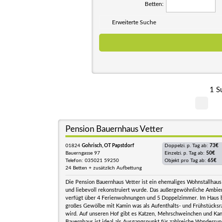
Betten:
Erweiterte Suche
1 S
Pension Bauernhaus Vetter
01824
Gohrisch, OT Papstdorf
Doppelzi. p. Tag ab:
73€
Bauerngasse 97
Einzelzi. p. Tag ab:
50€
Telefon: 035021 59250
Objekt pro Tag ab:
65€
24 Betten + zusätzlich Aufbettung
Die Pension Bauernhaus Vetter ist ein ehemaliges Wohnstallhaus
und liebevoll rekonstruiert wurde. Das außergewöhnliche Ambie
verfügt über 4 Ferienwohnungen und 5 Doppelzimmer. Im Haus be
großes Gewölbe mit Kamin was als Aufenthalts- und Frühstücks
wird. Auf unseren Hof gibt es Katzen, Mehrschweinchen und Ka
Bauernhaus ist ideal als Ausgangspunkt für zahlreiche Wanderrun