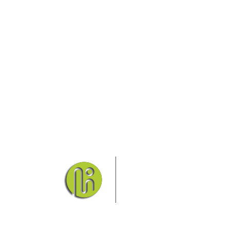
Das Elbsandsteingebirge
Nationalpark Böhmische Sch
Hier finden Sie Informatio
Sie finden bei uns auch die passende Unterk