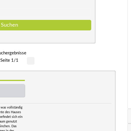
uchergebnisse
Seite 1/1
 was vollständig
nte des Hauses
findet sich ein
raum genutzt
ninchen. Das
gen in der