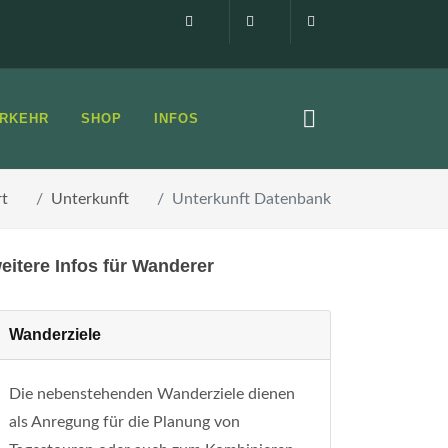
Impressum
0160 99873408
info@elbsandste
RKEHR
SHOP
INFOS
rt
Unterkunft
Unterkunft Datenbank
eitere Infos für Wanderer
Wanderziele
Die nebenstehenden Wanderziele dienen
als Anregung für die Planung von