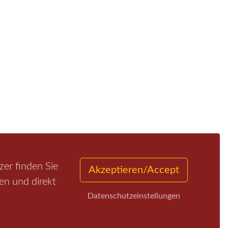
er finden Sie
Akzeptieren/Accept
en und direkt
Datenschutzeinstellungen