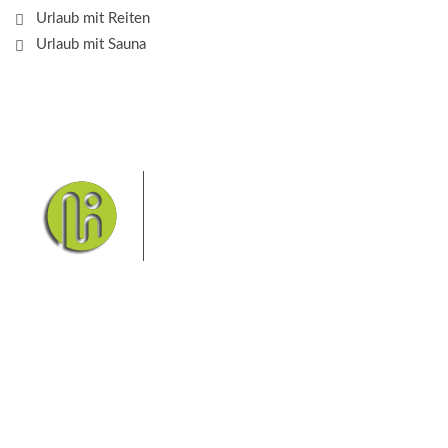
Urlaub mit Reiten
Urlaub mit Sauna
Das Elbsandsteingebirge mit
seinem Nationalpark Sächsische
Schweiz und dem Nationalpark
Böhmische Schweiz sind ein
Eldorado für Wanderer und
Aktivurlauber. Hier finden Sie Informationen zum
Wandern, Klettern, Biken, Boofen, Wassersport und
vieles mehr.
Sie finden bei uns auch die passende Unterkunft im