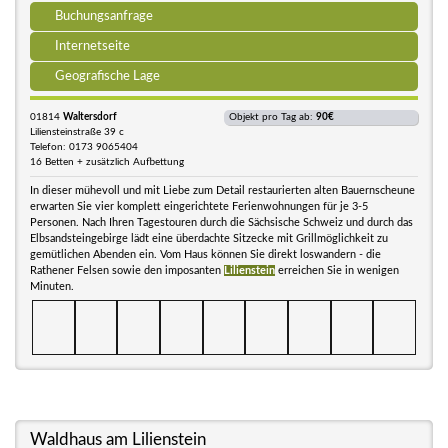
Buchungsanfrage
Internetseite
Geografische Lage
01814
Waltersdorf
Objekt pro Tag ab:
90€
Liliensteinstraße 39 c
Telefon: 0173 9065404
16 Betten + zusätzlich Aufbettung
In dieser mühevoll und mit Liebe zum Detail restaurierten alten Bauernscheune
erwarten Sie vier komplett eingerichtete Ferienwohnungen für je 3-5
Personen. Nach Ihren Tagestouren durch die Sächsische Schweiz und durch das
Elbsandsteingebirge lädt eine überdachte Sitzecke mit Grillmöglichkeit zu
gemütlichen Abenden ein. Vom Haus können Sie direkt loswandern - die
Rathener Felsen sowie den imposanten
Lilienstein
erreichen Sie in wenigen
Minuten.
Waldhaus am Lilienstein