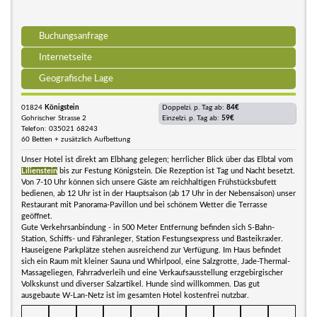
Buchungsanfrage
Internetseite
Geografische Lage
01824
Königstein
Doppelzi. p. Tag ab:
84€
Gohrischer Strasse 2
Einzelzi. p. Tag ab:
59€
Telefon: 035021 68243
60 Betten + zusätzlich Aufbettung
Unser Hotel ist direkt am Elbhang gelegen; herrlicher Blick über das Elbtal vom
Lilienstein
bis zur Festung Königstein. Die Rezeption ist Tag und Nacht besetzt.
Von 7-10 Uhr können sich unsere Gäste am reichhaltigen Frühstücksbufett
bedienen, ab 12 Uhr ist in der Hauptsaison (ab 17 Uhr in der Nebensaison) unser
Restaurant mit Panorama-Pavillon und bei schönem Wetter die Terrasse
geöffnet.
Gute Verkehrsanbindung - in 500 Meter Entfernung befinden sich S-Bahn-
Station, Schiffs- und Fähranleger, Station Festungsexpress und Basteikraxler.
Hauseigene Parkplätze stehen ausreichend zur Verfügung. Im Haus befindet
sich ein Raum mit kleiner Sauna und Whirlpool, eine Salzgrotte, Jade-Thermal-
Massageliegen, Fahrradverleih und eine Verkaufsausstellung erzgebirgischer
Volkskunst und diverser Salzartikel. Hunde sind willkommen. Das gut
ausgebaute W-Lan-Netz ist im gesamten Hotel kostenfrei nutzbar.