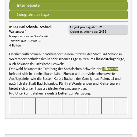
Internetseite
Geografische Lage
01814
Bad-Schandau Stadtteil
Objekt pro Tag ab:
35€
Waltersdorf
Objekt p. Woche ab:
245€
Neuporschdorfer Straße 64c
Telefon: 03502240538
4 Betten
Herzlich willkommen in Waltersdorf, einem Ortsteil der Stadt Bad Schandau.
Waltersdorf befindet sich in sehr schöner Lage mitten im Elbsandsteingebirge,
auch bekannt als Sächsische Schweiz.
Der wohl bekannteste Tafelberg der Sächsischen Schweiz, der
Lilienstein
,
befindet sich in unmittelbarer Nähe. Ebenso weitere viele sehenswerte
Ausflugsziele, wie die Bastei, Kurort Rathen, der Gamrig, das Polenztal und
natürlich die Stadt Bad Schandau. Für Ihre Wanderungen und Klettertouren
bietet sich unser Haus als idealer Ausgangspunkt an.
Pro Unterkunft stehen jeweils 2 Betten zur Verfügung.