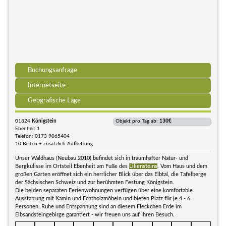
Buchungsanfrage
Internetseite
Geografische Lage
01824
Königstein
Objekt pro Tag ab:
130€
Ebenheit 1
Telefon: 0173 9065404
10 Betten + zusätzlich Aufbettung
Unser Waldhaus (Neubau 2010) befindet sich in traumhafter Natur- und
Bergkulisse im Ortsteil Ebenheit am Fuße des
Liliensteins
. Vom Haus und dem
großen Garten eröffnet sich ein herrlicher Blick über das Elbtal, die Tafelberge
der Sächsischen Schweiz und zur berühmten Festung Königstein.
Die beiden separaten Ferienwohnungen verfügen über eine komfortable
Ausstattung mit Kamin und Echtholzmöbeln und bieten Platz für je 4 - 6
Personen. Ruhe und Entspannung sind an diesem Fleckchen Erde im
Elbsandsteingebirge garantiert - wir freuen uns auf Ihren Besuch.