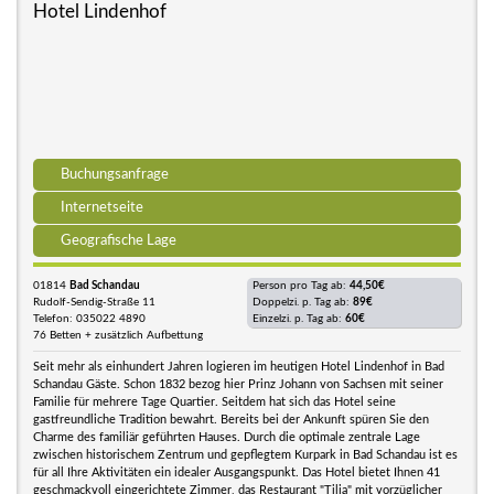
Hotel Lindenhof
Buchungsanfrage
Internetseite
Geografische Lage
01814
Bad Schandau
Person pro Tag ab:
44,50€
Rudolf-Sendig-Straße 11
Doppelzi. p. Tag ab:
89€
Telefon: 035022 4890
Einzelzi. p. Tag ab:
60€
76 Betten + zusätzlich Aufbettung
Seit mehr als einhundert Jahren logieren im heutigen Hotel Lindenhof in Bad
Schandau Gäste. Schon 1832 bezog hier Prinz Johann von Sachsen mit seiner
Familie für mehrere Tage Quartier. Seitdem hat sich das Hotel seine
gastfreundliche Tradition bewahrt. Bereits bei der Ankunft spüren Sie den
Charme des familiär geführten Hauses. Durch die optimale zentrale Lage
zwischen historischem Zentrum und gepflegtem Kurpark in Bad Schandau ist es
für all Ihre Aktivitäten ein idealer Ausgangspunkt. Das Hotel bietet Ihnen 41
geschmackvoll eingerichtete Zimmer, das Restaurant "Tilia" mit vorzüglicher