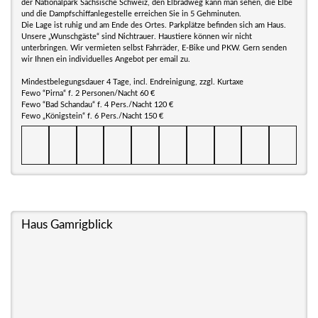
der Nationalpark Sächsische Schweiz, den Elbradweg kann man sehen, die Elbe
und die Dampfschiffanlegestelle erreichen Sie in 5 Gehminuten.
Die Lage ist ruhig und am Ende des Ortes. Parkplätze befinden sich am Haus.
Unsere „Wunschgäste“ sind Nichtrauer. Haustiere können wir nicht
unterbringen. Wir vermieten selbst Fahrräder, E-Bike und PKW. Gern senden
wir Ihnen ein individuelles Angebot per email zu.
Mindestbelegungsdauer 4 Tage, incl. Endreinigung, zzgl. Kurtaxe
Fewo “Pirna“ f. 2 Personen/Nacht 60 €
Fewo “Bad Schandau“ f. 4 Pers./Nacht 120 €
Fewo „Königstein“ f. 6 Pers./Nacht 150 €
Haus Gamrigblick