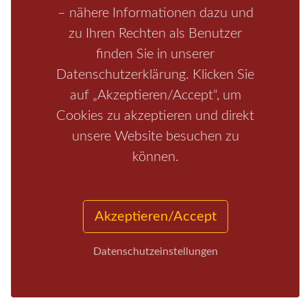
– nähere Informationen dazu und
zu Ihren Rechten als Benutzer
finden Sie in unserer
Datenschutzerklärung. Klicken Sie
auf „Akzeptieren/Accept“, um
Cookies zu akzeptieren und direkt
unsere Website besuchen zu
Start
/
Region
/
Fragen+Antworten
/
Unterkunft
/
Aktivitäten
können.
/
Kontakt
/
Impressum
Copyrights © 2026 Elbsandsteingebirge Verlag
Akzeptieren/Accept
Datenschutzeinstellungen