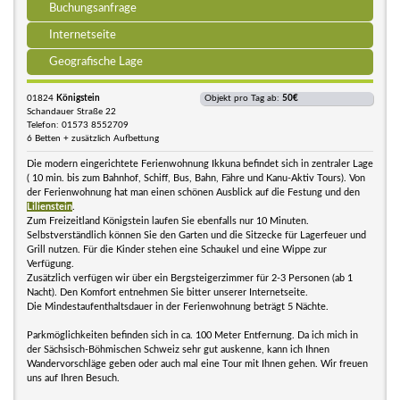
Buchungsanfrage
Internetseite
Geografische Lage
01824
Königstein
Objekt pro Tag ab:
50€
Schandauer Straße 22
Telefon: 01573 8552709
6 Betten + zusätzlich Aufbettung
Die modern eingerichtete Ferienwohnung Ikkuna befindet sich in zentraler Lage
( 10 min. bis zum Bahnhof, Schiff, Bus, Bahn, Fähre und Kanu-Aktiv Tours). Von
der Ferienwohnung hat man einen schönen Ausblick auf die Festung und den
Lilienstein
.
Zum Freizeitland Königstein laufen Sie ebenfalls nur 10 Minuten.
Selbstverständlich können Sie den Garten und die Sitzecke für Lagerfeuer und
Grill nutzen. Für die Kinder stehen eine Schaukel und eine Wippe zur
Verfügung.
Zusätzlich verfügen wir über ein Bergsteigerzimmer für 2-3 Personen (ab 1
Nacht). Den Komfort entnehmen Sie bitter unserer Internetseite.
Die Mindestaufenthaltsdauer in der Ferienwohnung beträgt 5 Nächte.
Parkmöglichkeiten befinden sich in ca. 100 Meter Entfernung. Da ich mich in
der Sächsisch-Böhmischen Schweiz sehr gut auskenne, kann ich Ihnen
Wandervorschläge geben oder auch mal eine Tour mit Ihnen gehen. Wir freuen
uns auf Ihren Besuch.