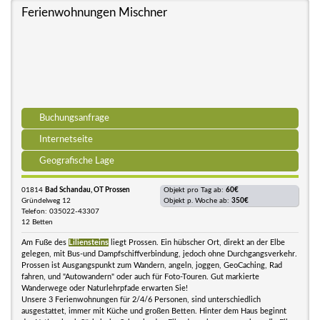
Ferienwohnungen Mischner
Buchungsanfrage
Internetseite
Geografische Lage
01814
Bad Schandau, OT Prossen
Objekt pro Tag ab:
60€
Gründelweg 12
Objekt p. Woche ab:
350€
Telefon: 035022-43307
12 Betten
Am Fuße des
Liliensteins
liegt Prossen. Ein hübscher Ort, direkt an der Elbe
gelegen, mit Bus-und Dampfschiffverbindung, jedoch ohne Durchgangsverkehr.
Prossen ist Ausgangspunkt zum Wandern, angeln, joggen, GeoCaching, Rad
fahren, und "Autowandern" oder auch für Foto-Touren. Gut markierte
Wanderwege oder Naturlehrpfade erwarten Sie!
Unsere 3 Ferienwohnungen für 2/4/6 Personen, sind unterschiedlich
ausgestattet, immer mit Küche und großen Betten. Hinter dem Haus beginnt