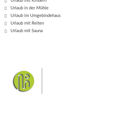
Urlaub mit Kindern
Urlaub in der Mühle
Urlaub im Umgebindehaus
Urlaub mit Reiten
Urlaub mit Sauna
Das Elbsandsteingebirge mit
seinem Nationalpark Sächsische
Schweiz und dem Nationalpark
Böhmische Schweiz sind ein
Eldorado für Wanderer und
Aktivurlauber. Hier finden Sie Informationen zum
Wandern, Klettern, Biken, Boofen, Wassersport und
vieles mehr.