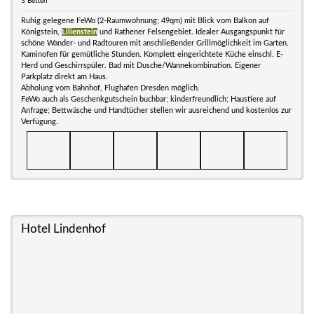
3 Betten
Ruhig gelegene FeWo (2-Raumwohnung; 49qm) mit Blick vom Balkon auf
Königstein,
Lilienstein
und Rathener Felsengebiet. Idealer Ausgangspunkt für
schöne Wander- und Radtouren mit anschließender Grillmöglichkeit im Garten.
Kaminofen für gemütliche Stunden. Komplett eingerichtete Küche einschl. E-
Herd und Geschirrspüler. Bad mit Dusche/Wannekombination. Eigener
Parkplatz direkt am Haus.
Abholung vom Bahnhof, Flughafen Dresden möglich.
FeWo auch als Geschenkgutschein buchbar; kinderfreundlich; Haustiere auf
Anfrage; Bettwäsche und Handtücher stellen wir ausreichend und kostenlos zur
Verfügung.
Hotel Lindenhof