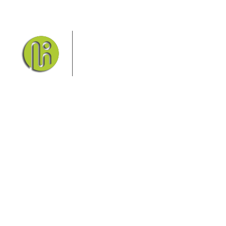
Das Elbsandsteingebirge mit
seinem Nationalpark Sächsische
Schweiz und dem Nationalpark
Böhmische Schweiz sind ein
Eldorado für Wanderer und
Aktivurlauber. Hier finden Sie Informationen zum
Wandern, Klettern, Biken, Boofen, Wassersport und
vieles mehr.
Sie finden bei uns auch die passende Unterkunft im
Hotel, einer Pension, einem Ferienhaus, einer
Ferienwohnung oder auf einem Campingplatz.