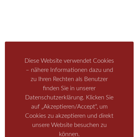
Fragen/Antworten
Hotel
Infos zur Region
Pension
Mediathek
Ferienwohnung
Unterkunft
Ferienhaus
Aktivitäten
Camping
Bastei
Malerweg
Nationalpark
Affensteine
Schrammsteine
Weiße Flotte
Bad Schandau
Wehlen
Diese Website verwendet Cookies
Rathen
Hohnstein
Königstein
Kirnitzschtal
Wellness
– nähere Informationen dazu und
zu Ihren Rechten als Benutzer
Boofen
Mediathek
finden Sie in unserer
Datenschutzerklärung. Klicken Sie
auf „Akzeptieren/Accept“, um
Cookies zu akzeptieren und direkt
unsere Website besuchen zu
können.