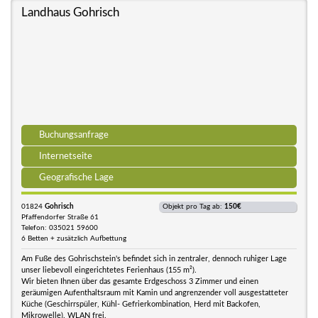
Landhaus Gohrisch
Buchungsanfrage
Internetseite
Geografische Lage
01824
Gohrisch
Objekt pro Tag ab:
150€
Pfaffendorfer Straße 61
Telefon: 035021 59600
6 Betten + zusätzlich Aufbettung
Am Fuße des Gohrischstein's befindet sich in zentraler, dennoch ruhiger Lage
unser liebevoll eingerichtetes Ferienhaus (155 m²).
Wir bieten Ihnen über das gesamte Erdgeschoss 3 Zimmer und einen
geräumigen Aufenthaltsraum mit Kamin und angrenzender voll ausgestatteter
Küche (Geschirrspüler, Kühl- Gefrierkombination, Herd mit Backofen,
Mikrowelle). WLAN frei.