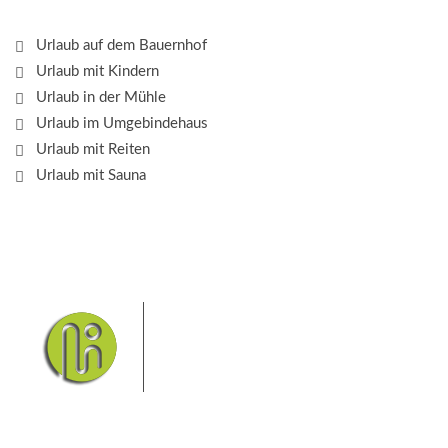
Urlaub auf dem Bauernhof
Urlaub mit Kindern
Urlaub in der Mühle
Urlaub im Umgebindehaus
Urlaub mit Reiten
Urlaub mit Sauna
Das Elbsandsteingebirge mit
seinem Nationalpark Sächsische
Schweiz und dem Nationalpark
Böhmische Schweiz sind ein
Eldorado für Wanderer und
Aktivurlauber. Hier finden Sie Informationen zum