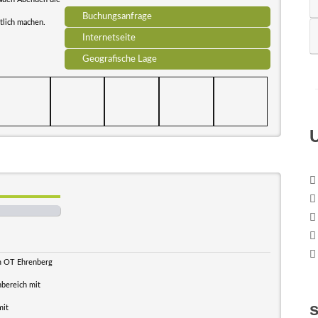
Buchungsanfrage
tlich machen.
Internetseite
Geografische Lage
im OT Ehrenberg
nbereich mit
mit