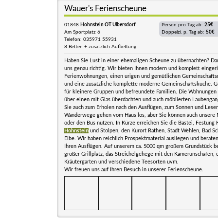
Wauer's Ferienscheune
01848
Hohnstein OT Ulbersdorf
Person pro Tag ab:
25€
Am Sportplatz 6
Doppelzi. p. Tag ab:
50€
Telefon: 035971 55931
8 Betten + zusätzlich Aufbettung
Haben Sie Lust in einer ehemaligen Scheune zu übernachten? Dan
uns genau richtig. Wir bieten Ihnen modern und komplett einger
Ferienwohnungen, einen urigen und gemütlichen Gemeinschafts
und eine zusätzliche komplette moderne Gemeinschaftsküche. G
für kleinere Gruppen und befreundete Familien. Die Wohnungen 
über einen mit Glas überdachten und auch möblierten Laubenga
Sie auch zum Erholen nach den Ausflügen, zum Sonnen und Lese
Wanderwege gehen vom Haus los, aber Sie können auch unsere 
oder den Bus nutzen. In Kürze erreichen Sie die Bastei, Festung 
Hohnstein
und Stolpen, den Kurort Rathen, Stadt Wehlen, Bad Sc
Elbe. Wir haben reichlich Prospektmaterial ausliegen und beraten
Ihren Ausflügen. Auf unserem ca. 5000 qm großem Grundstück bef
großer Grillplatz, das Streichelgehege mit den Kamerunschafen, e
Kräutergarten und verschiedene Teesorten uvm.
Wir freuen uns auf Ihren Besuch in unserer Ferienscheune.