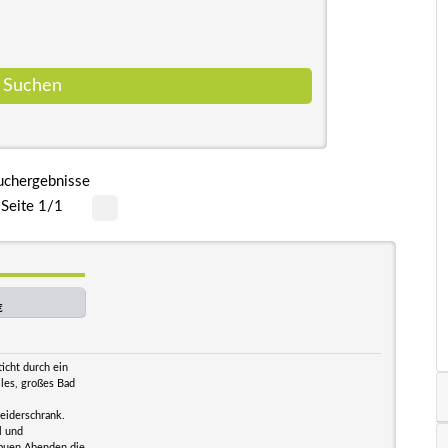
uchergebnisse
Seite 1/1
€
icht durch ein
les, großes Bad
eiderschrank.
l und
lauen Abenden die