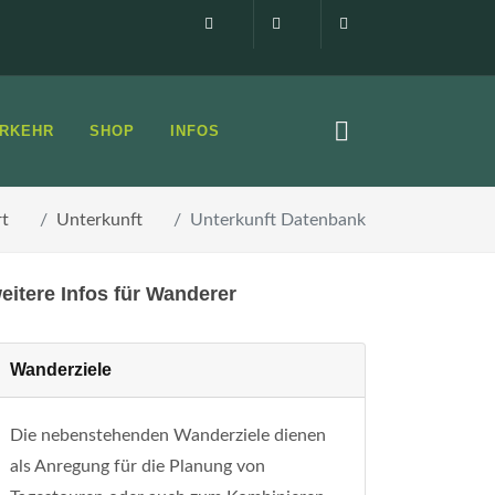
Impressum
0160 99873408
info@elbsandste
RKEHR
SHOP
INFOS
rt
Unterkunft
Unterkunft Datenbank
eitere Infos für Wanderer
Wanderziele
Die nebenstehenden Wanderziele dienen
als Anregung für die Planung von