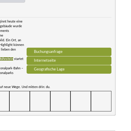
ginnt heute eine
fsgebäude wurde
tements
ene
d. Ein Ort, an
 Highlight können
 lieben den
Buchungsanfrage
Hohnstein
startet
Internetseite
ionalpark-Bahn –
Geografische Lage
ionalparks
auf neue Wege. Und mitten drin: du.