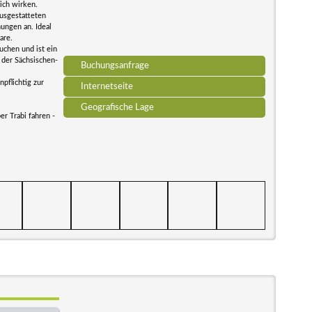
sich wirken.
ausgestatteten
ungen an. Ideal
are.
uchen und ist ein
 der Sächsischen-
Buchungsanfrage
pflichtig zur
Internetseite
Geografische Lage
er Trabi fahren -