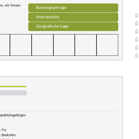
en, wir freuen
Buchungsanfrage
Internetseite
Geografische Lage
sandsteingebirges
 TV,
t Backofen,