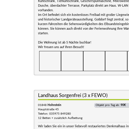
Kühlschrank, Tiefkühlschrank, Geschirrspülmaschine, Mikrowelle
Dusche, überdachter Terrasse, Parkplatz direkt am Haus. W-LAN 
vorhanden.
Im Ort befindet sich ein kostenloses Freibad mit großer Liegewie
und historischer Landgeräteausstellung. Goßdorf liegt zentral, so
kurzen Fahrzeiten die Sehenswürdigkeiten des Elbsandsteingebir
können. Sie können auch direkt von der Ferienwohnung Ihre W
starten.
Die Wohnung ist ab 5 Nächte buchbar!
Wir freuen uns auf Ihren Besuch!
Landhaus Sorgenfrei (3 x FEWO)
01848
Hohnstein
Objekt pro Tag ab:
90€
Hauptstraße 45
Telefon: 035975 849280
12 Betten + zusätzlich Aufbettung
Wir laden Sie ein in unser liebevoll restauriertes Denkmalhaus in