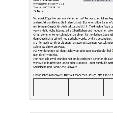
01814
Rathmannsdorf
Objekt pro Tag ab:
89€
Hohnsteiner Straße 9 & 11
Telefon: 01755259158
24 Betten
Wo einst Züge hielten, um Menschen auf Reisen zu schicken, be
andere Art von Reise: die in den Urlaub. Das ehemalige Bahnho
mit feinem Gespür für Architektur und Stil in 7 exklusive Appar
verwandelt. Hohe Räume, edle Oberflächen und liebevoll erhalt
Originalelemente verschmelzen zu einem harmonischen Gesamtbil
dem Geschichte stilvoll neu gedacht wurde. Und als besonderes
Sie hier auch auf Ihrer eigenen Terrasse entspannen. Gästekinder
Spielplatz direkt am Haus.
Für Wanderungen auf dem Malerweg oder zum Brandgebiet bei
man direkt von hier.
Nur noch alle zwei Stunden hält am historischen Bahnhof die Nat
wahlweise in Richtung Děčín oder Rumburk - quer durch die Nat
Sächsische und Böhmische Schweiz.
Historisches Mauerwerk trifft auf modernes Design, alte Gleise 