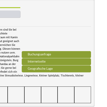
n sind Sie bei
ichtete
raum mit Kamin
ut geeignet auch
erreichen Sie
ng. Diesen können
n nutzen uvm.
Buchungsanfrage
Nationalparkbahn
Königstein, Burg
Internetseite
handau an der
 Sie gerne bei
Geografische Lage
indet sich ein
ine Streuobstwiese, Liegewiese, kleiner Spielplatz, Tischtennis, kleiner