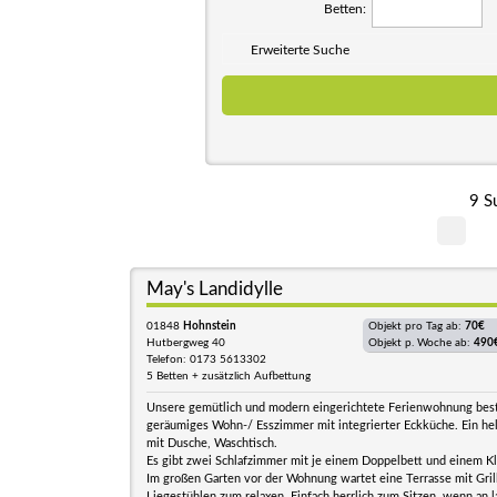
Betten:
Erweiterte Suche
9 S
May's Landidylle
01848
Hohnstein
Objekt pro Tag ab:
70€
Hutbergweg 40
Objekt p. Woche ab:
490
Telefon: 0173 5613302
5 Betten + zusätzlich Aufbettung
Unsere gemütlich und modern eingerichtete Ferienwohnung best
geräumiges Wohn-/ Esszimmer mit integrierter Eckküche. Ein hel
mit Dusche, Waschtisch.
Es gibt zwei Schlafzimmer mit je einem Doppelbett und einem Kl
Im großen Garten vor der Wohnung wartet eine Terrasse mit Gril
Liegestühlen zum relaxen. Einfach herrlich zum Sitzen, wenn an 