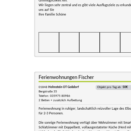
Grillmöglichkeit ein.
Wir liegen sehr zentral und es gibt viele Ausflugsziele zu erkund
uns auf Sie
Ihre Familie Schöne
Ferienwohnungen Fischer
01848
Hohnstein OT Goßdorf
Objekt pro Tag ab:
50€
Bergstraße 35
Telefon: 035975 80986
2 Betten + zusätzlich Aufbettung
Ferienwohnung in ruhiger, landschaftlich reizvoller Lage des Elb
für 2-3 Personen.
Die sonnige Ferienwohnung verfügt über Wohnzimmer mit Smart
Schlafzimmer mit Doppelbett, vollausgestatteter Küche (Herd mi