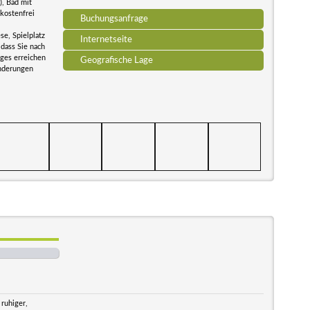
), Bad mit
kostenfrei
Buchungsanfrage
se, Spielplatz
Internetseite
 dass Sie nach
ges erreichen
Geografische Lage
anderungen
 ruhiger,