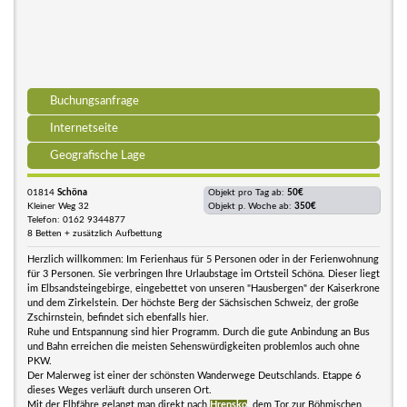
Buchungsanfrage
Internetseite
Geografische Lage
01814
Schöna
Objekt pro Tag ab:
50€
Kleiner Weg 32
Objekt p. Woche ab:
350€
Telefon: 0162 9344877
8 Betten + zusätzlich Aufbettung
Herzlich willkommen: Im Ferienhaus für 5 Personen oder in der Ferienwohnung
für 3 Personen. Sie verbringen Ihre Urlaubstage im Ortsteil Schöna. Dieser liegt
im Elbsandsteingebirge, eingebettet von unseren "Hausbergen" der Kaiserkrone
und dem Zirkelstein. Der höchste Berg der Sächsischen Schweiz, der große
Zschirnstein, befindet sich ebenfalls hier.
Ruhe und Entspannung sind hier Programm. Durch die gute Anbindung an Bus
und Bahn erreichen die meisten Sehenswürdigkeiten problemlos auch ohne
PKW.
Der Malerweg ist einer der schönsten Wanderwege Deutschlands. Etappe 6
dieses Weges verläuft durch unseren Ort.
Mit der Elbfähre gelangt man direkt nach
Hrensko
, dem Tor zur Böhmischen