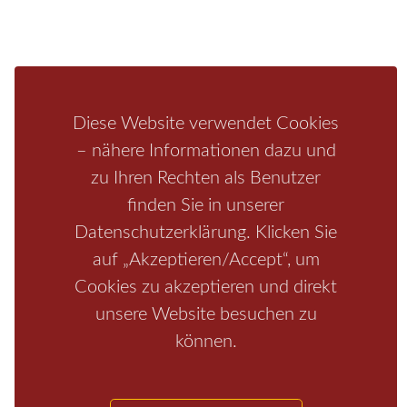
Unterkunft
Ferienhaus
Aktivitäten
Camping
Bastei
Malerweg
Nationalpark
Affensteine
Schrammsteine
Weiße Flotte
Bad Schandau
Wehlen
Diese Website verwendet Cookies
Rathen
Hohnstein
Königstein
Kirnitzschtal
Wellness
– nähere Informationen dazu und
zu Ihren Rechten als Benutzer
Boofen
Mediathek
finden Sie in unserer
Datenschutzerklärung. Klicken Sie
auf „Akzeptieren/Accept“, um
Cookies zu akzeptieren und direkt
unsere Website besuchen zu
können.
Start
/
Region
/
Fragen+Antworten
/
Unterkunft
/
Aktivitäten
/
Kontakt
/
Impressum