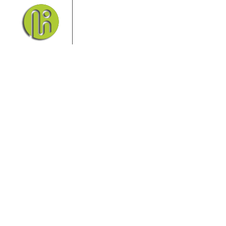
Das Elbsandsteingebirge mit
seinem Nationalpark Sächsische
Schweiz und dem Nationalpark
Böhmische Schweiz sind ein
Eldorado für Wanderer und
Aktivurlauber. Hier finden Sie Informationen zum
Wandern, Klettern, Biken, Boofen, Wassersport und
vieles mehr.
Sie finden bei uns auch die passende Unterkunft im
Hotel, einer Pension, einem Ferienhaus, einer
Ferienwohnung oder auf einem Campingplatz.
Fragen/Antworten
Hotel
Infos zur Region
Pension
Mediathek
Ferienwohnung