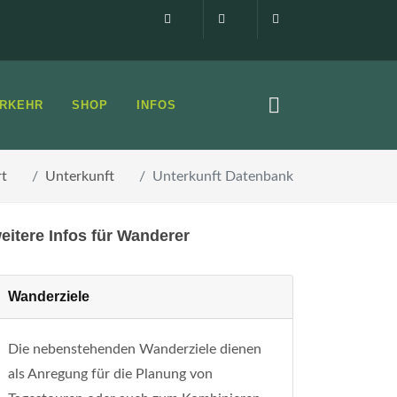
Impressum
0160 99873408
info@elbsandste
RKEHR
SHOP
INFOS
rt
Unterkunft
Unterkunft Datenbank
eitere Infos für Wanderer
Wanderziele
Die nebenstehenden Wanderziele dienen
als Anregung für die Planung von