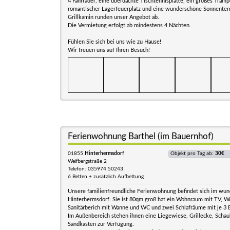
4 Fahrräder, eine überdachte Tischtennisplatte, ein großes Tramp
romantischer Lagerfeuerplatz und eine wunderschöne Sonnenter
Grillkamin runden unser Angebot ab.
Die Vermietung erfolgt ab mindestens 4 Nächten.
Fühlen Sie sich bei uns wie zu Hause!
Wir freuen uns auf Ihren Besuch!
Ferienwohnung Barthel (im Bauernhof)
01855
Hinterhermsdorf
Objekt pro Tag ab:
30€
Weifbergstraße 2
Telefon: 035974 50243
6 Betten + zusätzlich Aufbettung
Unsere familienfreundliche Ferienwohnung befindet sich im wu
Hinterhermsdorf. Sie ist 80qm groß hat ein Wohnraum mit TV, 
Sanitärberich mit Wanne und WC und zwei Schlafräume mit je 3 
Im Außenbereich stehen ihnen eine Liegewiese, Grillecke, Schau
Sandkasten zur Verfügung.