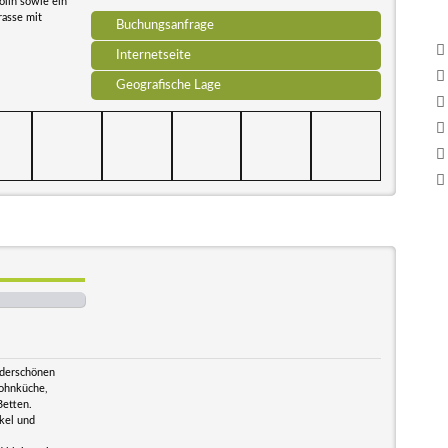
olin sowie ein
rasse mit
Buchungsanfrage
Internetseite
Geografische Lage
nderschönen
Wohnküche,
Betten.
kel und