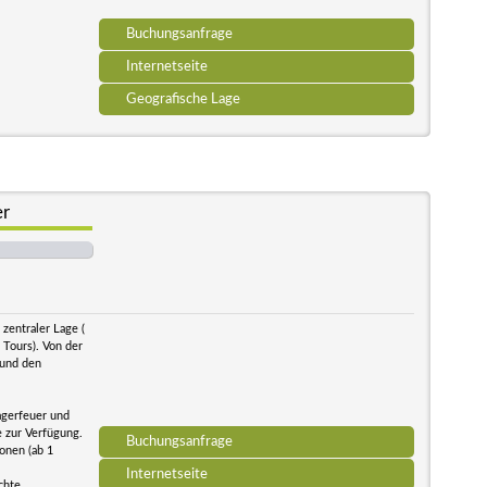
Buchungsanfrage
Internetseite
Geografische Lage
er
zentraler Lage (
 Tours). Von der
 und den
agerfeuer und
e zur Verfügung.
Buchungsanfrage
onen (ab 1
Internetseite
chte.