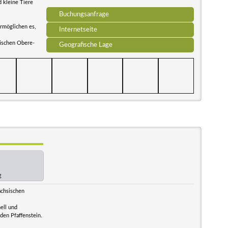
 kleine Tiere
Buchungsanfrage
rmöglichen es,
Internetseite
tischen Obere-
Geografische Lage
€
ächsischen
ell und
 den Pfaffenstein.