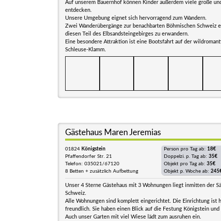
Auf unserem Bauernhof können Kinder außerdem viele große und
entdecken.
Unsere Umgebung eignet sich hervorragend zum Wandern.
Zwei Wanderübergänge zur benachbarten Böhmischen Schweiz e
diesen Teil des Elbsandsteingebirges zu erwandern.
Eine besondere Attraktion ist eine Bootsfahrt auf der wildroman
Schleuse-Klamm.
Gästehaus Maren Jeremias
01824
Königstein
Person pro Tag ab:
18€
Pfaffendorfer Str. 21
Doppelzi. p. Tag ab:
35€
Telefon: 035021/67120
Objekt pro Tag ab:
35€
8 Betten + zusätzlich Aufbettung
Objekt p. Woche ab:
245
Unser 4 Sterne Gästehaus mit 3 Wohnungen liegt inmitten der S
Schweiz.
Alle Wohnungen sind komplett eingerichtet. Die Einrichtung ist h
freundlich. Sie haben einen Blick auf die Festung Königstein und
Auch unser Garten mit viel Wiese lädt zum ausruhen ein.