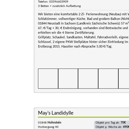
Telefon: 03596603909
3 Betten + zusätzlich Aufbettung
Wir bieten eine komfortable 2 Zi- Ferienwohnung (Neubau) mit
Schlafzimmer, vollwertiger Küche, Bad und großem Balkon (Nicht
01844 Neustadt in Sachsen (Landkreis Sächsische Schweiz) 57 m²
67,-€/Tag + 30,-€ Endreinigung, vorhanden sind Bettwäsche und
erhielten wir die 4 Sterne Zertifizierung.
Grillplatz, Schaukel, Sandkasten, Maltafel, Fahrradverleih, eigen
Schlüssel, 2 eigene PKW Stellplätze hinter sicher Einfriedung im
Erstbezug 2015, Haustier nach Absprache 5,00 €/Tag.
May's Landidylle
01848
Hohnstein
Objekt pro Tag ab:
70€
Hutbergweg 40
Objekt p. Woche ab:
490