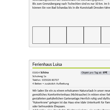
Bis zum Grenzübergang nach Tschechien sind es nur 10 km. Im S
können Sie von Bad Schandau bis in die Kunststadt Dresden fahr
Ferienhaus Luisa
01814
Schöna
Objekt pro Tag ab:
69€
Schulweg 1a
Telefon: 035028 80707
4 Betten + zusätzlich Aufbettung
Wir laden Sie ein zu einem erholsamen Natururlaub in unser neu
gemütliches Komfortferienhaus (Nichtraucher) in mitten einer lie
gestalteten parkähnlichen Gartenanlage.Herrlich ruhig und idylli
"Kaiserkrone" gelegen ist das Haus eine idale Unterkunft für Fam
oder befreundete Ehepaare.