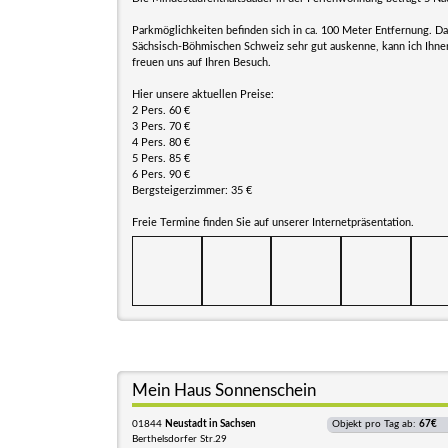
Parkmöglichkeiten befinden sich in ca. 100 Meter Entfernung. Da 
Sächsisch-Böhmischen Schweiz sehr gut auskenne, kann ich Ihne
freuen uns auf Ihren Besuch.
Hier unsere aktuellen Preise:
2 Pers. 60 €
3 Pers. 70 €
4 Pers. 80 €
5 Pers. 85 €
6 Pers. 90 €
Bergsteigerzimmer: 35 €
Freie Termine finden Sie auf unserer Internetpräsentation.
Mein Haus Sonnenschein
01844
Neustadt in Sachsen
Objekt pro Tag ab:
67€
Berthelsdorfer Str.29