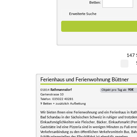
Betten:
Erweiterte Suche
147 
Ferienhaus und Ferienwohnung Büttner
01814
Rathmannsdorf
Objekt pro Tag ab:
90€
Gartenstrasse 10
Telefon: 035022 40281
9 Betten + zusätzlich Aufbettung
Wir bieten Ihnen eine Ferienwohnung und ein Ferienhaus in Rat
Bad Schandau in der Sächsischen Schweiz in ruhiger und trotzdem
Einkaufsmöglichkeiten wie Fleischer, Bäcker, Einkaufsmarkt (Pen
Gaststätte ind eine Pizzeria sind in wenigen Minuten zu Fuß erre
Verkehrsanbindung zu den öffentlichen Verkehrsmitteln Bus, Ba
Schiffsanlegestellen der Elbschiffahrt ist ebenfalls gegeben.