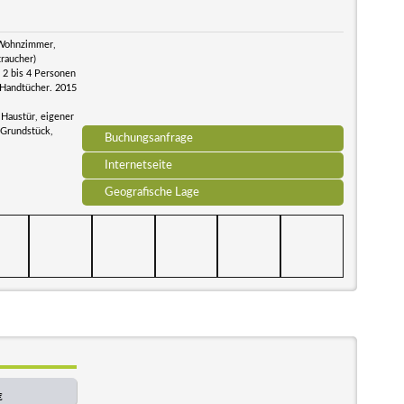
 Wohnzimmer,
raucher)
 2 bis 4 Personen
 Handtücher. 2015
e Haustür, eigener
 Grundstück,
Buchungsanfrage
Internetseite
Geografische Lage
€