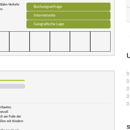
-Bahn-Verkehr
Buchungsanfrage
en.
Internetseite
Geografische Lage
erbautes,
bevoll
sch am Fuße der
ilien mit Kindern