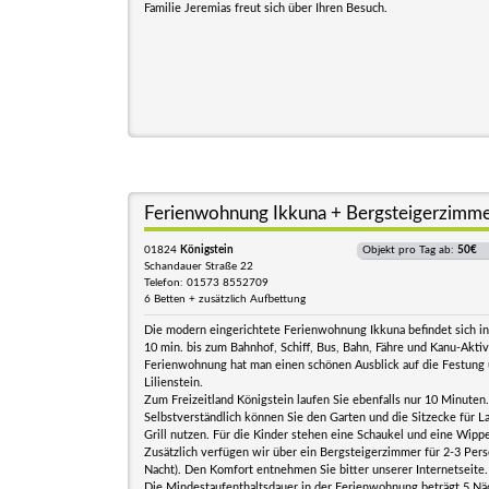
Familie Jeremias freut sich über Ihren Besuch.
Ferienwohnung Ikkuna + Bergsteigerzimm
01824
Königstein
Objekt pro Tag ab:
50€
Schandauer Straße 22
Telefon: 01573 8552709
6 Betten + zusätzlich Aufbettung
Die modern eingerichtete Ferienwohnung Ikkuna befindet sich in 
10 min. bis zum Bahnhof, Schiff, Bus, Bahn, Fähre und Kanu-Aktiv
Ferienwohnung hat man einen schönen Ausblick auf die Festung
Lilienstein.
Zum Freizeitland Königstein laufen Sie ebenfalls nur 10 Minuten.
Selbstverständlich können Sie den Garten und die Sitzecke für L
Grill nutzen. Für die Kinder stehen eine Schaukel und eine Wipp
Zusätzlich verfügen wir über ein Bergsteigerzimmer für 2-3 Pers
Nacht). Den Komfort entnehmen Sie bitter unserer Internetseite.
Die Mindestaufenthaltsdauer in der Ferienwohnung beträgt 5 Nä