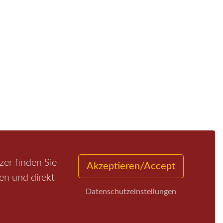
er finden Sie
Akzeptieren/Accept
en und direkt
Datenschutzeinstellungen