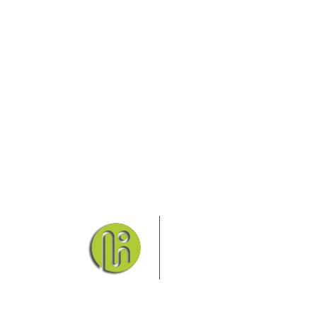
Das Elbsandsteingebirge
Nationalpark Böhmische Sch
Hier finden Sie Informatio
Sie finden bei uns auch die passende Unterk