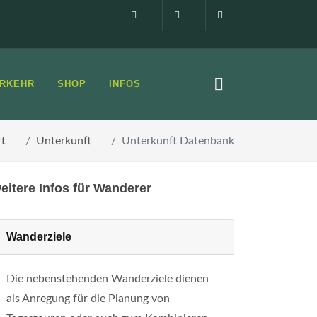
Impressum
0160 99873408
info@elbsandste
RKEHR
SHOP
INFOS
rt
Unterkunft
Unterkunft Datenbank
eitere Infos für Wanderer
Wanderziele
Die nebenstehenden Wanderziele dienen
als Anregung für die Planung von