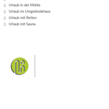
Urlaub in der Mühle
Urlaub im Umgebindehaus
Urlaub mit Reiten
Urlaub mit Sauna
Das Elbsandsteingebirge mit
seinem Nationalpark Sächsische
Schweiz und dem Nationalpark
Böhmische Schweiz sind ein
Eldorado für Wanderer und
Aktivurlauber. Hier finden Sie Informationen zum
Wandern, Klettern, Biken, Boofen, Wassersport und
vieles mehr.