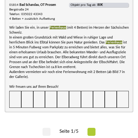
01814
Bad Schandau, OT Prossen
Objekt pro Tag ab:
80€
Bergstraße 24
Telefon: 035022 43343
4 Betten + zusätzlich Aufbettung
Wir laden Sie ein, in unser
Ferienhaus
(mit 4 Betten) im Herzen der Sächsischen
Schweiz.
In einem großen Grundstück mit Wald und Wiese in ruhiger Lage und
herrlichem Blick ins Elbtal können Sie pure Natur genießen. Das
Ferienhaus
ist
in 5 Minuten Fußweg vom Parkplatz zu erreichen und bietet alles, was Sie für
einen erholsamen Urlaub brauchen. Alle bekannten Wander- und Ausflugsziele
sind von uns gut zu erreichen. Der Elberadweg führt direkt durch unseren Ort
Prossen und an der Elbe befindet sich eine Anlegestelle der Elbschiffahrt. Die
Grenze nach Tschechien ist ca.8 km entfernt.
Außerdem vermieten wir noch eine Ferienwohnung mit 2 Betten (ab Bild 7 in
der Gallerie).
Wir freuen uns auf Ihren Besuch!
Seite 1/5