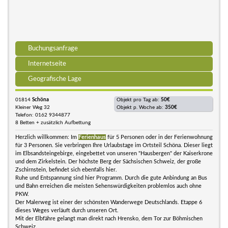
Buchungsanfrage
Internetseite
Geografische Lage
01814
Schöna
Objekt pro Tag ab:
50€
Kleiner Weg 32
Objekt p. Woche ab:
350€
Telefon: 0162 9344877
8 Betten + zusätzlich Aufbettung
Herzlich willkommen: Im
Ferienhaus
für 5 Personen oder in der Ferienwohnung
für 3 Personen. Sie verbringen Ihre Urlaubstage im Ortsteil Schöna. Dieser liegt
im Elbsandsteingebirge, eingebettet von unseren "Hausbergen" der Kaiserkrone
und dem Zirkelstein. Der höchste Berg der Sächsischen Schweiz, der große
Zschirnstein, befindet sich ebenfalls hier.
Ruhe und Entspannung sind hier Programm. Durch die gute Anbindung an Bus
und Bahn erreichen die meisten Sehenswürdigkeiten problemlos auch ohne
PKW.
Der Malerweg ist einer der schönsten Wanderwege Deutschlands. Etappe 6
dieses Weges verläuft durch unseren Ort.
Mit der Elbfähre gelangt man direkt nach Hrensko, dem Tor zur Böhmischen
Schweiz.