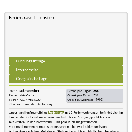
Ferienoase Lilienstein
Buchungsanfrage
Internetseite
Geografische Lage
01814
Rathmannsdorf
Person pro Tag ab:
35€
Pestalozzistraße 1a
Objekt pro Tag ab:
70€
Telefon: 0174 9514239
Objekt p. Woche ab:
490€
9 Betten + zusätzlich Aufbettung
Unser familienfreundliches
Ferienhaus
mit 2 Ferienwohnungen befindet sich im
Herzen der Sächsischen Schweiz und ist idealer Ausgangspunkt für alle
Aktivitäten. In den komfortabel und gemütlich ausgestatteten
Ferienwohnungen können Sie entspannen, sich wohlfühlen und vom
Alltagsstress erholen. Verbringen Sie inmitten ruhigen, idyllischer Umgebung