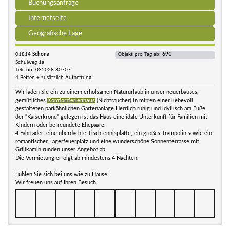
Buchungsanfrage
Internetseite
Geografische Lage
01814
Schöna
Objekt pro Tag ab:
69€
Schulweg 1a
Telefon: 035028 80707
4 Betten + zusätzlich Aufbettung
Wir laden Sie ein zu einem erholsamen Natururlaub in unser neuerbautes,
gemütliches
Komfortferienhaus
(Nichtraucher) in mitten einer liebevoll
gestalteten parkähnlichen Gartenanlage.Herrlich ruhig und idyllisch am Fuße
der "Kaiserkrone" gelegen ist das Haus eine idale Unterkunft für Familien mit
Kindern oder befreundete Ehepaare.
4 Fahrräder, eine überdachte Tischtennisplatte, ein großes Trampolin sowie ein
romantischer Lagerfeuerplatz und eine wunderschöne Sonnenterrasse mit
Grillkamin runden unser Angebot ab.
Die Vermietung erfolgt ab mindestens 4 Nächten.
Fühlen Sie sich bei uns wie zu Hause!
Wir freuen uns auf Ihren Besuch!