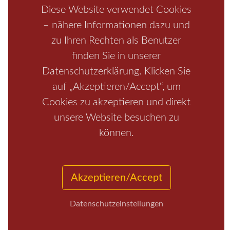
Boofen
Mediathek
Diese Website verwendet Cookies
– nähere Informationen dazu und
zu Ihren Rechten als Benutzer
finden Sie in unserer
Datenschutzerklärung. Klicken Sie
auf „Akzeptieren/Accept“, um
Cookies zu akzeptieren und direkt
unsere Website besuchen zu
Start
/
Region
/
Fragen+Antworten
/
Unterkunft
/
Aktivitäten
können.
/
Kontakt
/
Impressum
Copyrights © 2026 Elbsandsteingebirge Verlag
Akzeptieren/Accept
Datenschutzeinstellungen