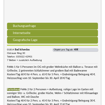
Buchungsanfrage
Internetseite
Geografische Lage
01814
Bad Schandau
Objekt pro Tag ab:
40€
Ostrauer Ring 30
Telefon: 035022 42901
7 Betten + zusätzlich Aufbettung
FeWo 1 für 5 Personen im OG mit großer Wohnküche mit Balkon u. Terasse mit
Grillecke, 2 getrennten Schlafzimmer und großem Bad mit Badewanne
Kosten/Tag 60 € für 4 Pers. u. 65 € für 5 Pers. + Endreinigung/Belegung 40 €.
Heizzuschlag vom 10. September bis 30. April 20 €/Tag.
Ferienhaus
FeWo 2 für 2 Personen + Aufbettung, ruhige Lage im Garten mit
sonniger Sitz- u. Grillecke, großer Küche, Wohn-/ Schlafzimmer mit Klimaanlage
und Balkon, WC mit Dusche
Kosten/Tag 40 € für 2 Pers. u. 45 € für 3 Pers. + Endreinigung/Belegung 30 €.
Heizzuschlag vom 10. September bis 30. April 15 €/Tag