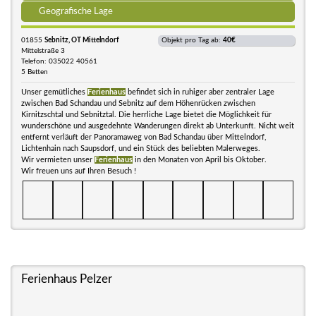
Geografische Lage
01855
Sebnitz, OT Mittelndorf
Objekt pro Tag ab:
40€
Mittelstraße 3
Telefon: 035022 40561
5 Betten
Unser gemütliches
Ferienhaus
befindet sich in ruhiger aber zentraler Lage
zwischen Bad Schandau und Sebnitz auf dem Höhenrücken zwischen
Kirnitzschtal und Sebnitztal. Die herrliche Lage bietet die Möglichkeit für
wunderschöne und ausgedehnte Wanderungen direkt ab Unterkunft. Nicht weit
entfernt verläuft der Panoramaweg von Bad Schandau über Mittelndorf,
Lichtenhain nach Saupsdorf, und ein Stück des beliebten Malerweges.
Wir vermieten unser
Ferienhaus
in den Monaten von April bis Oktober.
Wir freuen uns auf Ihren Besuch !
Ferienhaus Pelzer