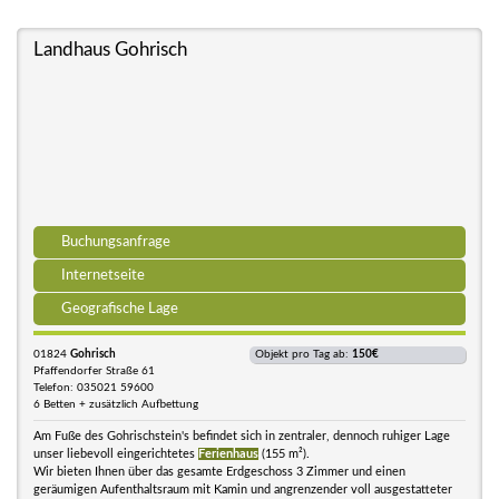
Landhaus Gohrisch
Buchungsanfrage
Internetseite
Geografische Lage
01824
Gohrisch
Objekt pro Tag ab:
150€
Pfaffendorfer Straße 61
Telefon: 035021 59600
6 Betten + zusätzlich Aufbettung
Am Fuße des Gohrischstein's befindet sich in zentraler, dennoch ruhiger Lage
unser liebevoll eingerichtetes
Ferienhaus
(155 m²).
Wir bieten Ihnen über das gesamte Erdgeschoss 3 Zimmer und einen
geräumigen Aufenthaltsraum mit Kamin und angrenzender voll ausgestatteter