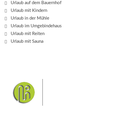
Urlaub auf dem Bauernhof
Urlaub mit Kindern
Urlaub in der Mühle
Urlaub im Umgebindehaus
Urlaub mit Reiten
Urlaub mit Sauna
Das Elbsandsteingebirge mit
seinem Nationalpark Sächsische
Schweiz und dem Nationalpark
Böhmische Schweiz sind ein
Eldorado für Wanderer und
Aktivurlauber. Hier finden Sie Informationen zum
Wandern, Klettern, Biken, Boofen, Wassersport und