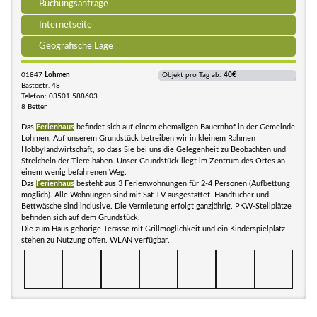
Buchungsanfrage
Internetseite
Geografische Lage
01847
Lohmen
Objekt pro Tag ab:
40€
Basteistr. 48
Telefon: 03501 588603
8 Betten
Das
Ferienhaus
befindet sich auf einem ehemaligen Bauernhof in der Gemeinde
Lohmen. Auf unserem Grundstück betreiben wir in kleinem Rahmen
Hobbylandwirtschaft, so dass Sie bei uns die Gelegenheit zu Beobachten und
Streicheln der Tiere haben. Unser Grundstück liegt im Zentrum des Ortes an
einem wenig befahrenen Weg.
Das
Ferienhaus
besteht aus 3 Ferienwohnungen für 2-4 Personen (Aufbettung
möglich). Alle Wohnungen sind mit Sat-TV ausgestattet. Handtücher und
Bettwäsche sind inclusive. Die Vermietung erfolgt ganzjährig. PKW-Stellplätze
befinden sich auf dem Grundstück.
Die zum Haus gehörige Terasse mit Grillmöglichkeit und ein Kinderspielplatz
stehen zu Nutzung offen. WLAN verfügbar.