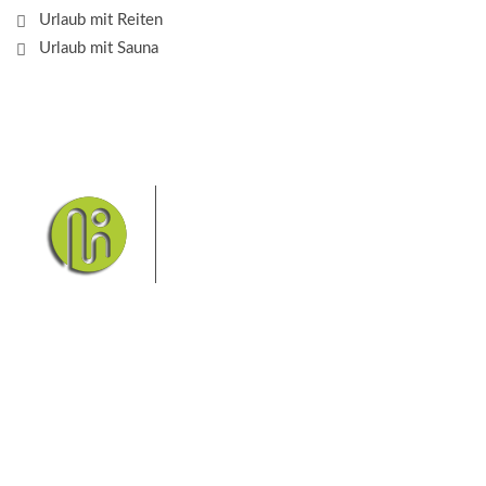
Urlaub mit Reiten
Urlaub mit Sauna
Das Elbsandsteingebirge mit
seinem Nationalpark Sächsische
Schweiz und dem Nationalpark
Böhmische Schweiz sind ein
Eldorado für Wanderer und
Aktivurlauber. Hier finden Sie Informationen zum
Wandern, Klettern, Biken, Boofen, Wassersport und
vieles mehr.
Sie finden bei uns auch die passende Unterkunft im