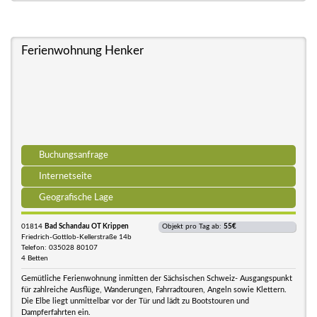
Ferienwohnung Henker
Buchungsanfrage
Internetseite
Geografische Lage
01814
Bad Schandau OT Krippen
Objekt pro Tag ab:
55€
Friedrich-Gottlob-Kellerstraße 14b
Telefon: 035028 80107
4 Betten
Gemütliche Ferienwohnung inmitten der Sächsischen Schweiz- Ausgangspunkt
für zahlreiche Ausflüge, Wanderungen, Fahrradtouren, Angeln sowie Klettern.
Die Elbe liegt unmittelbar vor der Tür und lädt zu Bootstouren und
Dampferfahrten ein.