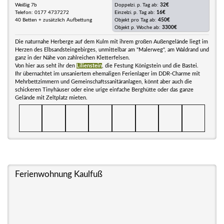
Weißig 7b
Doppelzi. p. Tag ab:
32€
Telefon: 0177 4737272
Einzelzi. p. Tag ab:
16€
40 Betten + zusätzlich Aufbettung
Objekt pro Tag ab:
450€
Objekt p. Woche ab:
3300€
Die naturnahe Herberge auf dem Kulm mit ihrem großen Außengelände liegt im
Herzen des Elbsandsteingebirges, unmittelbar am "Malerweg", am Waldrand und
ganz in der Nähe von zahlreichen Kletterfelsen.
Von hier aus seht ihr den
Lilienstein
, die Festung Königstein und die Bastei.
Ihr übernachtet im unsaniertem ehemaligen Ferienlager im DDR-Charme mit
Mehrbettzimmern und Gemeinschaftssanitäranlagen, könnt aber auch die
schickeren Tinyhäuser oder eine urige einfache Berghütte oder das ganze
Gelände mit Zeltplatz mieten.
Ferienwohnung Kaulfuß