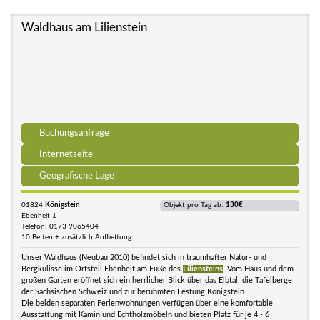
Waldhaus am Lilienstein
Buchungsanfrage
Internetseite
Geografische Lage
01824
Königstein
Objekt pro Tag ab:
130€
Ebenheit 1
Telefon: 0173 9065404
10 Betten + zusätzlich Aufbettung
Unser Waldhaus (Neubau 2010) befindet sich in traumhafter Natur- und
Bergkulisse im Ortsteil Ebenheit am Fuße des
Liliensteins
. Vom Haus und dem
großen Garten eröffnet sich ein herrlicher Blick über das Elbtal, die Tafelberge
der Sächsischen Schweiz und zur berühmten Festung Königstein.
Die beiden separaten Ferienwohnungen verfügen über eine komfortable
Ausstattung mit Kamin und Echtholzmöbeln und bieten Platz für je 4 - 6