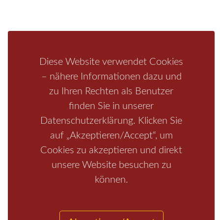
Bastei
Malerweg
Nationalpark
Affensteine
Schrammsteine
Weiße Flotte
Bad Schandau
Wehlen
Rathen
Hohnstein
Königstein
Kirnitzschtal
Wellness
Boofen
Mediathek
Diese Website verwendet Cookies
– nähere Informationen dazu und
zu Ihren Rechten als Benutzer
finden Sie in unserer
Datenschutzerklärung. Klicken Sie
auf „Akzeptieren/Accept“, um
Cookies zu akzeptieren und direkt
unsere Website besuchen zu
Start
/
Region
/
Fragen+Antworten
/
Unterkunft
/
Aktivitäten
/
Kontakt
können.
/
Impressum
Copyrights © 2026 Elbsandsteingebirge Verlag