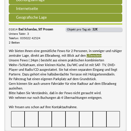
Buchungsanfrage
Internetseite
Geografische Lage
01814
Bad Schandau, StT Prossen
Objekt pro Tag ab:
32€
Untere Talstr. 3
Telefon: 035022 42524
2 Betten
Wir bieten Ihnen eine gemütliche Fewo für 2 Personen, in sonniger und ruhiger
zentraler Lage, direkt am Elbradweg, mit Blick auf den
Lilienstein
.
Unsere Fewo ( 24qm ) besteht aus einem praktischen kombinierten
Wohn-/Schlafraum, einer kleinen Küche, Du/WC und ist mit SAT- TV, DVD-
Player und Radio/CD ausgestattet. Sie hat einen separaten Eingang und liegt
Parterre. Dazu gehört eine halbüberdachte Terrasse mit Holzgartenmöbeln.
Ihr Fahrzeug hat einen eigenen Parkplatz auf dem Grundstück.
Gern können Sie auch unsere Fahrräder für eine Radtour auf dem Elbradweg
ausleihen.
Bitte haben Sie Verständnis, daß in der Fewo nicht geraucht wird.
Wir nehmen nur noch Buchungen ab 4 Übernachtungen entgegen.
Wir freuen uns schon auf Ihre Kontaktaufnahme.