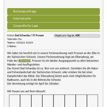
Buchungsanfrage
Internetseite
Geografische Lage
01814
Bad Schandau / ST Prossen
Objekt pro Tag ab:
60€
Talstraße 15a
Telefon: 035022 43324
3 Betten
Wir laden Sie herzlich ein in unsere Ferienwohnung nach Prossen an der Elbe in
der Sächsischen Schweiz. Unsere Ferienwohnung liegt am Elberadweg, am
Fuße des
Lilienstein
. Prossen ist ein idealer Ausgangspunkt zu allen bekannten
Wander- und Ausflugszielen.
Der Kurort Bad Schandau ist ca. 3km von uns entfernt. Genießen Sie die Natur-
und Felsenlandschaft der Sächsischen Schweiz, oder erleben Sie bei einer
Dampferfahrt das Elbtal. Der Elberadweg bietet auch viele Möglichkeiten für
Radtouren, auch bis in die Böhmische Schweiz.
Die Vermietung erfolgt für April bis Oktober.
Wir freuen uns auf Ihren Besuch!