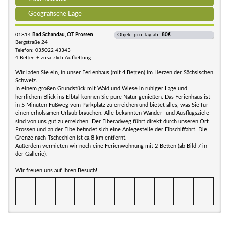
Geografische Lage
01814
Bad Schandau, OT Prossen
Objekt pro Tag ab:
80€
Bergstraße 24
Telefon: 035022 43343
4 Betten + zusätzlich Aufbettung
Wir laden Sie ein, in unser Ferienhaus (mit 4 Betten) im Herzen der Sächsischen
Schweiz.
In einem großen Grundstück mit Wald und Wiese in ruhiger Lage und
herrlichem Blick ins Elbtal können Sie pure Natur genießen. Das Ferienhaus ist
in 5 Minuten Fußweg vom Parkplatz zu erreichen und bietet alles, was Sie für
einen erholsamen Urlaub brauchen. Alle bekannten Wander- und Ausflugsziele
sind von uns gut zu erreichen. Der Elberadweg führt direkt durch unseren Ort
Prossen und an der Elbe befindet sich eine Anlegestelle der Elbschiffahrt. Die
Grenze nach Tschechien ist ca.8 km entfernt.
Außerdem vermieten wir noch eine Ferienwohnung mit 2 Betten (ab Bild 7 in
der Gallerie).
Wir freuen uns auf Ihren Besuch!