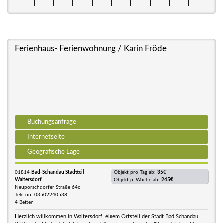
Ferienhaus- Ferienwohnung / Karin Fröde
Buchungsanfrage
Internetseite
Geografische Lage
01814
Bad-Schandau Stadtteil
Objekt pro Tag ab:
35€
Waltersdorf
Objekt p. Woche ab:
245€
Neuporschdorfer Straße 64c
Telefon: 03502240538
4 Betten
Herzlich willkommen in Waltersdorf, einem Ortsteil der Stadt Bad Schandau.