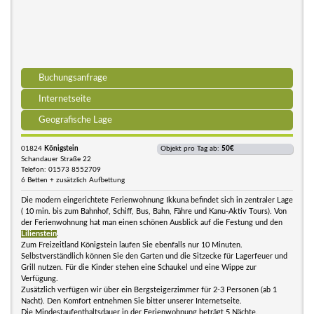
Buchungsanfrage
Internetseite
Geografische Lage
01824
Königstein
Objekt pro Tag ab:
50€
Schandauer Straße 22
Telefon: 01573 8552709
6 Betten + zusätzlich Aufbettung
Die modern eingerichtete Ferienwohnung Ikkuna befindet sich in zentraler Lage
( 10 min. bis zum Bahnhof, Schiff, Bus, Bahn, Fähre und Kanu-Aktiv Tours). Von
der Ferienwohnung hat man einen schönen Ausblick auf die Festung und den
Lilienstein
.
Zum Freizeitland Königstein laufen Sie ebenfalls nur 10 Minuten.
Selbstverständlich können Sie den Garten und die Sitzecke für Lagerfeuer und
Grill nutzen. Für die Kinder stehen eine Schaukel und eine Wippe zur
Verfügung.
Zusätzlich verfügen wir über ein Bergsteigerzimmer für 2-3 Personen (ab 1
Nacht). Den Komfort entnehmen Sie bitter unserer Internetseite.
Die Mindestaufenthaltsdauer in der Ferienwohnung beträgt 5 Nächte.