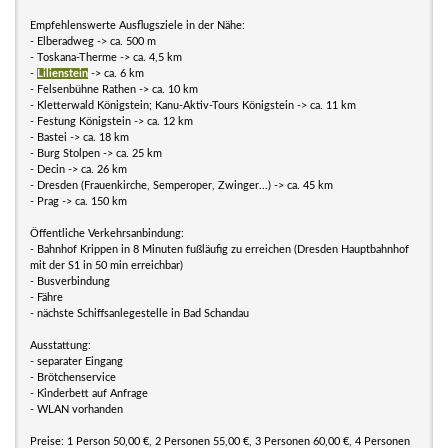
Empfehlenswerte Ausflugsziele in der Nähe:
- Elberadweg -> ca. 500 m
- Toskana-Therme -> ca. 4,5 km
-
Lilienstein
-> ca. 6 km
- Felsenbühne Rathen -> ca. 10 km
- Kletterwald Königstein; Kanu-Aktiv-Tours Königstein -> ca. 11 km
- Festung Königstein -> ca. 12 km
- Bastei -> ca. 18 km
- Burg Stolpen -> ca. 25 km
- Decin -> ca. 26 km
- Dresden (Frauenkirche, Semperoper, Zwinger...) -> ca. 45 km
- Prag -> ca. 150 km
Öffentliche Verkehrsanbindung:
- Bahnhof Krippen in 8 Minuten fußläufig zu erreichen (Dresden Hauptbahnhof
mit der S1 in 50 min erreichbar)
- Busverbindung
- Fähre
- nächste Schiffsanlegestelle in Bad Schandau
Ausstattung:
- separater Eingang
- Brötchenservice
- Kinderbett auf Anfrage
- WLAN vorhanden
Preise: 1 Person 50,00 €, 2 Personen 55,00 €, 3 Personen 60,00 €, 4 Personen