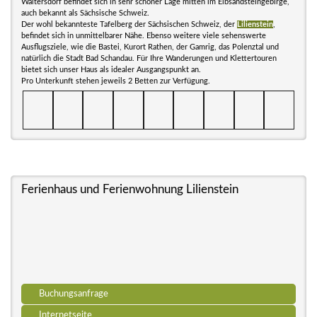
Waltersdorf befindet sich in sehr schöner Lage mitten im Elbsandsteingebirge,
auch bekannt als Sächsische Schweiz.
Der wohl bekannteste Tafelberg der Sächsischen Schweiz, der
Lilienstein
,
befindet sich in unmittelbarer Nähe. Ebenso weitere viele sehenswerte
Ausflugsziele, wie die Bastei, Kurort Rathen, der Gamrig, das Polenztal und
natürlich die Stadt Bad Schandau. Für Ihre Wanderungen und Klettertouren
bietet sich unser Haus als idealer Ausgangspunkt an.
Pro Unterkunft stehen jeweils 2 Betten zur Verfügung.
Ferienhaus und Ferienwohnung Lilienstein
Buchungsanfrage
Internetseite