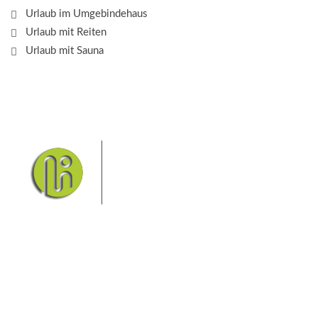
Urlaub im Umgebindehaus
Urlaub mit Reiten
Urlaub mit Sauna
Das Elbsandsteingebirge mit
seinem Nationalpark Sächsische
Schweiz und dem Nationalpark
Böhmische Schweiz sind ein
Eldorado für Wanderer und
Aktivurlauber. Hier finden Sie Informationen zum
Wandern, Klettern, Biken, Boofen, Wassersport und
vieles mehr.