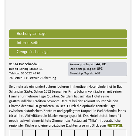
Buchungsanfrage
Internetseite
Geografische Lage
01814
Bad Schandau
Person pro Tag ab:
44,50€
Rudolf-Sendig-Straße 11
Doppelzi. p. Tag ab:
89€
Telefon: 035022 4890
Einzelzi. p. Tag ab:
60€
76 Betten + zusätzlich Aufbettung
Seit mehr als einhundert Jahren logieren im heutigen Hotel Lindenhof in Bad
Schandau Gäste. Schon 1832 bezog hier Prinz Johann von Sachsen mit seiner
Familie für mehrere Tage Quartier. Seitdem hat sich das Hotel seine
gastfreundliche Tradition bewahrt. Bereits bei der Ankunft spüren Sie den
Charme des familiär geführten Hauses. Durch die optimale zentrale Lage
zwischen historischem Zentrum und gepflegtem Kurpark in Bad Schandau ist es
für all Ihre Aktivitäten ein idealer Ausgangspunkt. Das Hotel bietet Ihnen 41
geschmackvoll eingerichtete Zimmer, das Restaurant "Tilia" mit vorzüglicher
regionaler Küche und eine großzügige Dachterrasse mit Blick zum
Lilienstein
.