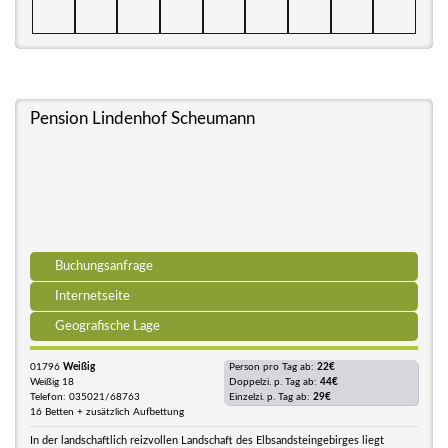
Pension Lindenhof Scheumann
Buchungsanfrage
Internetseite
Geografische Lage
01796
Weißig
Person pro Tag ab:
22€
Weißig 18
Doppelzi. p. Tag ab:
44€
Telefon: 035021/68763
Einzelzi. p. Tag ab:
29€
16 Betten + zusätzlich Aufbettung
In der landschaftlich reizvollen Landschaft des Elbsandsteingebirges liegt