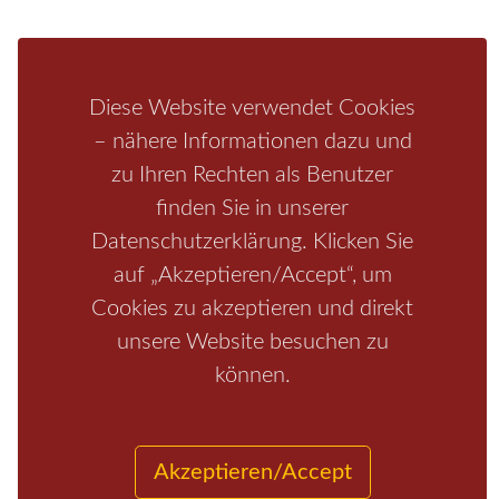
Bastei
Malerweg
Nationalpark
Affensteine
Schrammsteine
Weiße Flotte
Bad Schandau
Wehlen
Diese Website verwendet Cookies
Rathen
Hohnstein
Königstein
Kirnitzschtal
Wellness
– nähere Informationen dazu und
Boofen
Mediathek
zu Ihren Rechten als Benutzer
finden Sie in unserer
Datenschutzerklärung. Klicken Sie
auf „Akzeptieren/Accept“, um
Cookies zu akzeptieren und direkt
unsere Website besuchen zu
können.
Start
/
Region
/
Fragen+Antworten
/
Unterkunft
/
Aktivitäten
/
Kontakt
/
Impressum
Akzeptieren/Accept
Copyrights © 2026 Elbsandsteingebirge Verlag