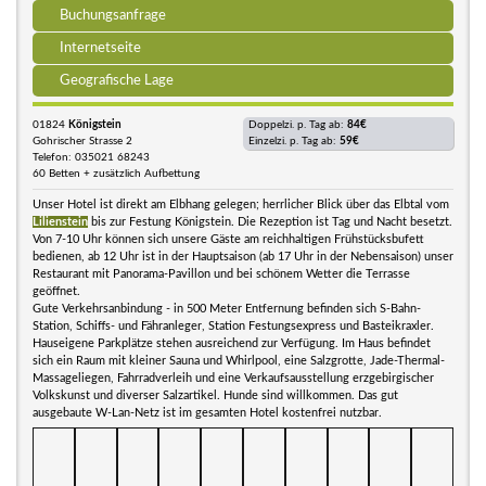
Buchungsanfrage
Internetseite
Geografische Lage
01824
Königstein
Doppelzi. p. Tag ab:
84€
Gohrischer Strasse 2
Einzelzi. p. Tag ab:
59€
Telefon: 035021 68243
60 Betten + zusätzlich Aufbettung
Unser Hotel ist direkt am Elbhang gelegen; herrlicher Blick über das Elbtal vom
Lilienstein
bis zur Festung Königstein. Die Rezeption ist Tag und Nacht besetzt.
Von 7-10 Uhr können sich unsere Gäste am reichhaltigen Frühstücksbufett
bedienen, ab 12 Uhr ist in der Hauptsaison (ab 17 Uhr in der Nebensaison) unser
Restaurant mit Panorama-Pavillon und bei schönem Wetter die Terrasse
geöffnet.
Gute Verkehrsanbindung - in 500 Meter Entfernung befinden sich S-Bahn-
Station, Schiffs- und Fähranleger, Station Festungsexpress und Basteikraxler.
Hauseigene Parkplätze stehen ausreichend zur Verfügung. Im Haus befindet
sich ein Raum mit kleiner Sauna und Whirlpool, eine Salzgrotte, Jade-Thermal-
Massageliegen, Fahrradverleih und eine Verkaufsausstellung erzgebirgischer
Volkskunst und diverser Salzartikel. Hunde sind willkommen. Das gut
ausgebaute W-Lan-Netz ist im gesamten Hotel kostenfrei nutzbar.