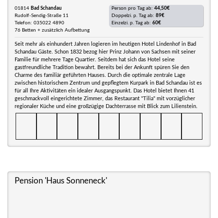
01814
Bad Schandau
Person pro Tag ab:
44,50€
Rudolf-Sendig-Straße 11
Doppelzi. p. Tag ab:
89€
Telefon: 035022 4890
Einzelzi. p. Tag ab:
60€
76 Betten + zusätzlich Aufbettung
Seit mehr als einhundert Jahren logieren im heutigen Hotel Lindenhof in Bad
Schandau Gäste. Schon 1832 bezog hier Prinz Johann von Sachsen mit seiner
Familie für mehrere Tage Quartier. Seitdem hat sich das Hotel seine
gastfreundliche Tradition bewahrt. Bereits bei der Ankunft spüren Sie den
Charme des familiär geführten Hauses. Durch die optimale zentrale Lage
zwischen historischem Zentrum und gepflegtem Kurpark in Bad Schandau ist es
für all Ihre Aktivitäten ein idealer Ausgangspunkt. Das Hotel bietet Ihnen 41
geschmackvoll eingerichtete Zimmer, das Restaurant "Tilia" mit vorzüglicher
regionaler Küche und eine großzügige Dachterrasse mit Blick zum Lilienstein.
Pension 'Haus Sonneneck'