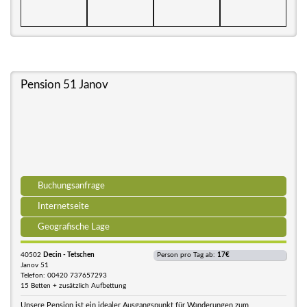
Pension 51 Janov
Buchungsanfrage
Internetseite
Geografische Lage
40502
Decin - Tetschen
Person pro Tag ab:
17€
Janov 51
Telefon: 00420 737657293
15 Betten + zusätzlich Aufbettung
Unsere Pension ist ein idealer Ausgangspunkt für Wanderungen zum