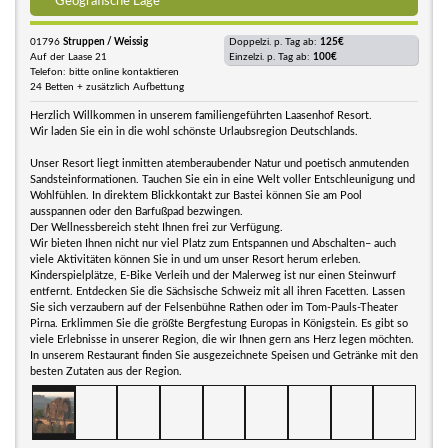
Geografische Lage
01796
Struppen / Weissig
Doppelzi. p. Tag ab:
125€
Auf der Laase 21
Einzelzi. p. Tag ab:
100€
Telefon: bitte online kontaktieren
24 Betten + zusätzlich Aufbettung
Herzlich Willkommen in unserem familiengeführten Laasenhof Resort.
Wir laden Sie ein in die wohl schönste Urlaubsregion Deutschlands.
Unser Resort liegt inmitten atemberaubender Natur und poetisch anmutenden
Sandsteinformationen. Tauchen Sie ein in eine Welt voller Entschleunigung und
Wohlfühlen. In direktem Blickkontakt zur Bastei können Sie am Pool
ausspannen oder den Barfußpad bezwingen.
Der Wellnessbereich steht Ihnen frei zur Verfügung.
Wir bieten Ihnen nicht nur viel Platz zum Entspannen und Abschalten– auch
viele Aktivitäten können Sie in und um unser Resort herum erleben.
Kinderspielplätze, E-Bike Verleih und der Malerweg ist nur einen Steinwurf
entfernt. Entdecken Sie die Sächsische Schweiz mit all ihren Facetten. Lassen
Sie sich verzaubern auf der Felsenbühne Rathen oder im Tom-Pauls-Theater
Pirna. Erklimmen Sie die größte Bergfestung Europas in Königstein. Es gibt so
viele Erlebnisse in unserer Region, die wir Ihnen gern ans Herz legen möchten.
In unserem Restaurant finden Sie ausgezeichnete Speisen und Getränke mit den
besten Zutaten aus der Region.