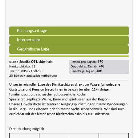
Buchungsanfrage
Internetseite
Geografische Lage
01855
Sebnitz, OT Lichtenhain
Person pro Tag ab:
37€
Kirnitzschtalstr. 11
Doppelzi. p. Tag ab:
74€
Telefon: 035971 53733
Einzelzi. p. Tag ab:
48€
20 Betten + zusätzlich Aufbettung
Unser in reizvoller Lage des Kirnitzschtales direkt am Wasserfall gelegene
Gaststätte und Pension bietet Ihnen in bewährter über 117-jähriger
Familientradition: sächsische, gutbürgerliche Küche.
Spezialität: gepflegte Weine, Biere und Spirituosen aus der Region.
Unsere Einkehrstätte ist zentraler Ausgangspunkt für geruhsame Wanderungen
in die Berg- und Felsenwelt der hinteren Sächsischen Schweiz. Wir sind auch
erreichbar mit der historischen Kirnitzschtalbahn bis zur Endstation.
Direktbuchung möglich