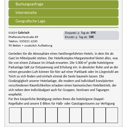
Buchungsanfrage
Internetseite
Geografische Lage
01824
Gohrisch
Doppelzi. p. Tag ab:
89€
Pfaffendorferstraße 89
Einzelzi. p. Tag ab:
58€
Telefon: 035021 6230
90 Betten + zusätzlich Aufbettung
Genießen Sie die Atmosphäre eines familiengeführten Hotels, in dem Sie als
Gast im Mittelpunkt stehen. Der Hotelkomplex Margaretenhof bietet alles, was
Sie von einem Zuhause im Urlaub erwarten. Die 5.000 m² große hoteleigene
Parkanlage lädt zur Entspannung und Erholung ein. In absoluter Ruhe und an der
reinen gesunden Luft können Sie hier auf einer Parkbank oder im Liegestuhl am
Teich zu sich finden und einfach einmal die Seele baumeln lassen. Die
Großzügigkeit unserer Hotelanlage, die modern und individuell konzipierten
verschiedenen Räumlichkeiten erlauben einen harmonischen Hotelbetrieb, der
sich neben dem Individualgast auch für Gruppen, Seminare und Tagungen
empfiehlt.
Für Ihre körperliche Betätigung stehen Ihnen die hoteleigene Doppel-
Kegelbahn und unsere E-Bikes für Halb- oder Ganztagestouren zur Verfügung