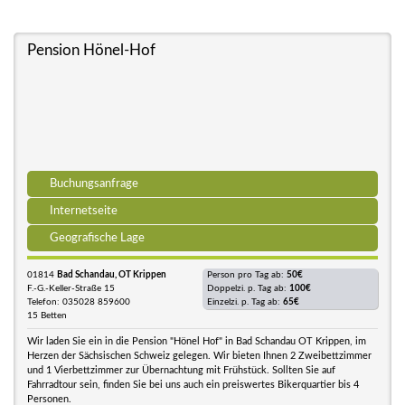
Pension Hönel-Hof
Buchungsanfrage
Internetseite
Geografische Lage
01814
Bad Schandau, OT Krippen
Person pro Tag ab:
50€
F.-G.-Keller-Straße 15
Doppelzi. p. Tag ab:
100€
Telefon: 035028 859600
Einzelzi. p. Tag ab:
65€
15 Betten
Wir laden Sie ein in die Pension "Hönel Hof" in Bad Schandau OT Krippen, im
Herzen der Sächsischen Schweiz gelegen. Wir bieten Ihnen 2 Zweibettzimmer
und 1 Vierbettzimmer zur Übernachtung mit Frühstück. Sollten Sie auf
Fahrradtour sein, finden Sie bei uns auch ein preiswertes Bikerquartier bis 4
Personen.