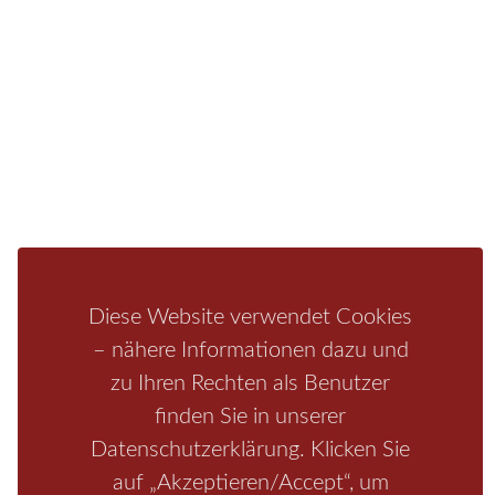
Fragen/Antworten
Hotel
Infos zur Region
Pension
Mediathek
Ferienwohnung
Unterkunft
Ferienhaus
Aktivitäten
Camping
Bastei
Malerweg
Nationalpark
Affensteine
Schrammsteine
Weiße Flotte
Bad Schandau
Wehlen
Rathen
Hohnstein
Königstein
Kirnitzschtal
Wellness
Boofen
Mediathek
Diese Website verwendet Cookies
– nähere Informationen dazu und
zu Ihren Rechten als Benutzer
finden Sie in unserer
Datenschutzerklärung. Klicken Sie
auf „Akzeptieren/Accept“, um