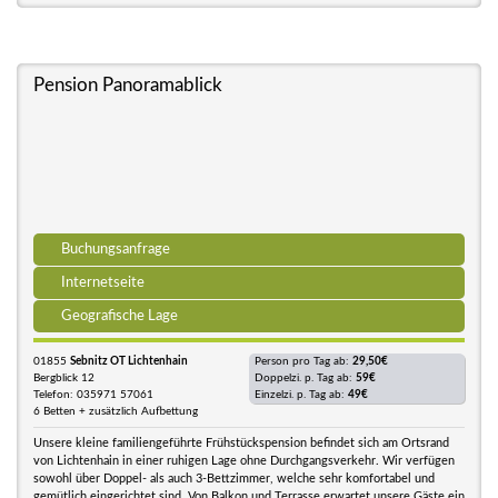
Pension Panoramablick
Buchungsanfrage
Internetseite
Geografische Lage
01855
Sebnitz OT Lichtenhain
Person pro Tag ab:
29,50€
Bergblick 12
Doppelzi. p. Tag ab:
59€
Telefon: 035971 57061
Einzelzi. p. Tag ab:
49€
6 Betten + zusätzlich Aufbettung
Unsere kleine familiengeführte Frühstückspension befindet sich am Ortsrand
von Lichtenhain in einer ruhigen Lage ohne Durchgangsverkehr. Wir verfügen
sowohl über Doppel- als auch 3-Bettzimmer, welche sehr komfortabel und
gemütlich eingerichtet sind. Von Balkon und Terrasse erwartet unsere Gäste ein