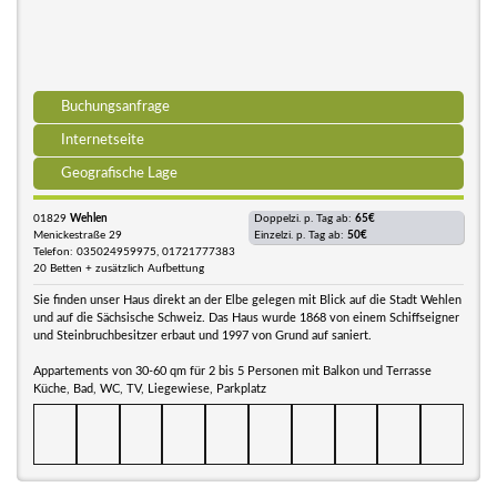
Buchungsanfrage
Internetseite
Geografische Lage
01829
Wehlen
Doppelzi. p. Tag ab:
65€
Menickestraße 29
Einzelzi. p. Tag ab:
50€
Telefon: 035024959975, 01721777383
20 Betten + zusätzlich Aufbettung
Sie finden unser Haus direkt an der Elbe gelegen mit Blick auf die Stadt Wehlen
und auf die Sächsische Schweiz. Das Haus wurde 1868 von einem Schiffseigner
und Steinbruchbesitzer erbaut und 1997 von Grund auf saniert.
Appartements von 30-60 qm für 2 bis 5 Personen mit Balkon und Terrasse
Küche, Bad, WC, TV, Liegewiese, Parkplatz