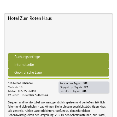
Hotel Zum Roten Haus
Buchungsanfrage
Internetseite
Geografische Lage
01814
Bad Schandau
Person pro Tag ab:
38€
Marktstr. 10
Doppelzi. p. Tag ab:
72€
Telefon: 035022 42343
Einzelzi. p. Tag ab:
38€
19 Betten + zusätzlich Aufbettung
Bequem und komfortabel wohnen, gemütlich speisen und genießen, fröhlich
feiern und sich erholen - das können Sie in diesem geschichtsträchtigen Haus.
Die zentrale, ruhige Lage erleichtert Ausflüge zu den zahlreichen
Sehenswürdigkeiten der Umgebung, Z.B. zu den Schrammsteinen, zur Bastei,