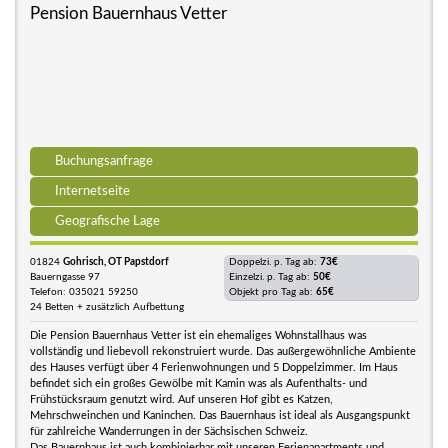
Pension Bauernhaus Vetter
Buchungsanfrage
Internetseite
Geografische Lage
01824
Gohrisch, OT Papstdorf
Doppelzi. p. Tag ab:
73€
Bauerngasse 97
Einzelzi. p. Tag ab:
50€
Telefon: 035021 59250
Objekt pro Tag ab:
65€
24 Betten + zusätzlich Aufbettung
Die Pension Bauernhaus Vetter ist ein ehemaliges Wohnstallhaus was
vollständig und liebevoll rekonstruiert wurde. Das außergewöhnliche Ambiente
des Hauses verfügt über 4 Ferienwohnungen und 5 Doppelzimmer. Im Haus
befindet sich ein großes Gewölbe mit Kamin was als Aufenthalts- und
Frühstücksraum genutzt wird. Auf unseren Hof gibt es Katzen,
Mehrschweinchen und Kaninchen. Das Bauernhaus ist ideal als Ausgangspunkt
für zahlreiche Wanderrungen in der Sächsischen Schweiz.
Das Bauernhaus ist auch kombinierbar mit unseren Ferienapartments und