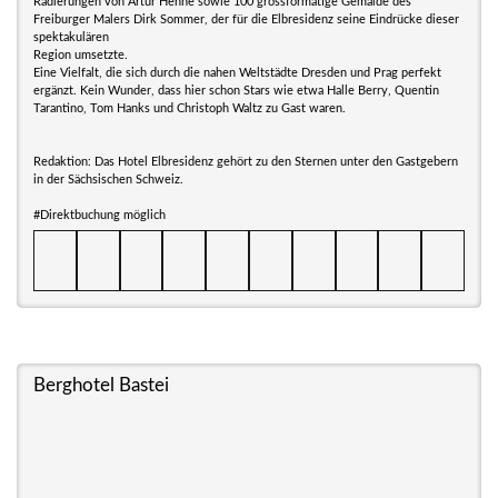
Radierungen von Artur Henne sowie 100 grossformatige Gemälde des
Freiburger Malers Dirk Sommer, der für die Elbresidenz seine Eindrücke dieser
spektakulären
Region umsetzte.
Eine Vielfalt, die sich durch die nahen Weltstädte Dresden und Prag perfekt
ergänzt. Kein Wunder, dass hier schon Stars wie etwa Halle Berry, Quentin
Tarantino, Tom Hanks und Christoph Waltz zu Gast waren.
Redaktion: Das Hotel Elbresidenz gehört zu den Sternen unter den Gastgebern
in der Sächsischen Schweiz.
#Direktbuchung möglich
Berghotel Bastei