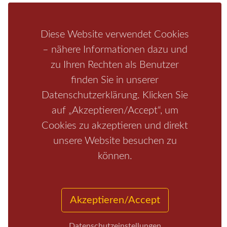
Rathen
Hohnstein
Königstein
Kirnitzschtal
Wellness
Boofen
Mediathek
Diese Website verwendet Cookies
– nähere Informationen dazu und
zu Ihren Rechten als Benutzer
finden Sie in unserer
Datenschutzerklärung. Klicken Sie
auf „Akzeptieren/Accept“, um
Cookies zu akzeptieren und direkt
unsere Website besuchen zu
Start
/
Region
/
Fragen+Antworten
/
Unterkunft
/
Aktivitäten
können.
/
Kontakt
/
Impressum
Copyrights © 2026 Elbsandsteingebirge Verlag
Akzeptieren/Accept
Datenschutzeinstellungen