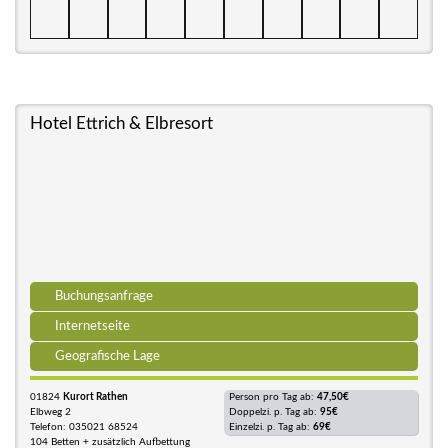
Hotel Ettrich & Elbresort
Buchungsanfrage
Internetseite
Geografische Lage
01824
Kurort Rathen
Person pro Tag ab:
47,50€
Elbweg 2
Doppelzi. p. Tag ab:
95€
Telefon: 035021 68524
Einzelzi. p. Tag ab:
69€
104 Betten + zusätzlich Aufbettung