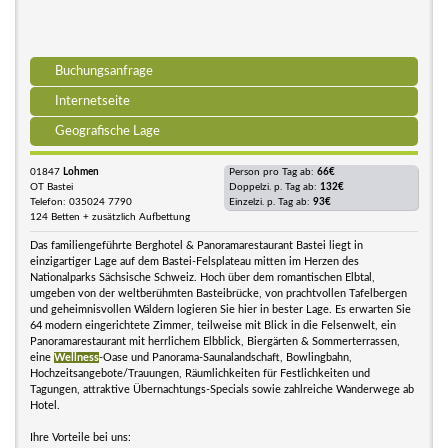
Buchungsanfrage
Internetseite
Geografische Lage
01847
Lohmen
Person pro Tag ab:
66€
OT Bastei
Doppelzi. p. Tag ab:
132€
Telefon: 035024 7790
Einzelzi. p. Tag ab:
93€
124 Betten + zusätzlich Aufbettung
Das familiengeführte Berghotel & Panoramarestaurant Bastei liegt in
einzigartiger Lage auf dem Bastei-Felsplateau mitten im Herzen des
Nationalparks Sächsische Schweiz. Hoch über dem romantischen Elbtal,
umgeben von der weltberühmten Basteibrücke, von prachtvollen Tafelbergen
und geheimnisvollen Wäldern logieren Sie hier in bester Lage. Es erwarten Sie
64 modern eingerichtete Zimmer, teilweise mit Blick in die Felsenwelt, ein
Panoramarestaurant mit herrlichem Elbblick, Biergärten & Sommerterrassen,
eine
Wellness
-Oase und Panorama-Saunalandschaft, Bowlingbahn,
Hochzeitsangebote/Trauungen, Räumlichkeiten für Festlichkeiten und
Tagungen, attraktive Übernachtungs-Specials sowie zahlreiche Wanderwege ab
Hotel.
Ihre Vorteile bei uns: