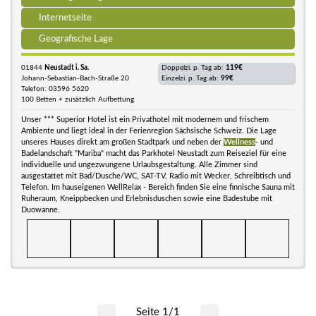
Internetseite
Geografische Lage
01844
Neustadt i. Sa.
Doppelzi. p. Tag ab:
119€
Johann-Sebastian-Bach-Straße 20
Einzelzi. p. Tag ab:
99€
Telefon: 03596 5620
100 Betten + zusätzlich Aufbettung
Unser *** Superior Hotel ist ein Privathotel mit modernem und frischem
Ambiente und liegt ideal in der Ferienregion Sächsische Schweiz. Die Lage
unseres Hauses direkt am großen Stadtpark und neben der
Wellness
- und
Badelandschaft "Mariba" macht das Parkhotel Neustadt zum Reiseziel für eine
individuelle und ungezwungene Urlaubsgestaltung. Alle Zimmer sind
ausgestattet mit Bad/Dusche/WC, SAT-TV, Radio mit Wecker, Schreibtisch und
Telefon. Im hauseigenen WellRelax - Bereich finden Sie eine finnische Sauna mit
Ruheraum, Kneippbecken und Erlebnisduschen sowie eine Badestube mit
Duowanne.
Seite 1/1