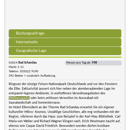
Buchungsanfrage
Internetseite
Geografische Lage
01814
Bad Schandau
Person pro Tag ab:
93€
Markt 1-11
Telefon: 035022 9190
392 Betten + zusätzlich Aufbettung
Ringsum der einzige Felsen-Nationalpark Deutschlands und vor den Fenstern
die Elbe. Exklusivität äussert sich hier neben der atemberaubenden Lage im
entspannt-legeren Ambiente, in weltoffenen Verwöhnangeboten des
Wellnessparks
oder beim zeitlosen Verweilen im Aurorabad mit
Saunalandschaft und Sonnenterrasse.
Im Hotel Elbresident an der Therme Bad Schandau erwartet Sie ein eigener
kultureller Mikro- Kosmos. Unzählige Geschichten, alle eng verbunden mit der
Region, vibrieren durch das Haus: zum Beispiel in der Karl-May-Bibliothek. Carl
Maria von Weber und Richard Wagner klingen nach, Erich Wustmann taucht auf,
ebenso wie Caspar David Friedrich. Bewundert werden dürfen kostbare