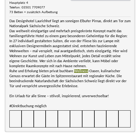
Hauptplatz 4
Telefon: 03501 7709077
73 Betten + zusätzlich Aufbettung
Das Designhotel Laurichhof liegt am sonnigen Elbufer Pirnas, direkt am Tor zum
Nationalpark Sächsische Schweiz.
Das weltweit einzigartige und mehrfach preisgekrönte Konzept macht das
familiengeführte Hotel zu einem ganz besonderen Geheimtipp für die Region:
In 27 individuell gestalteten Suiten, die von der Fliese bis zur Lampe mit
exklusiven Designermöbeln ausgestattet sind, entstehen faszinierende
Wohnwelten – mal verspielt, mal avantgardistisch, stets einzigartig. Hier wird
Wohnen zur Kunst und Leben zum Mittelpunkt, jedes Detail erzählt seine
eigene Geschichte. Wer sich in das Ambiente verliebt, kann Möbel oder
komplette Raumkonzepte mit nach Hause nehmen.
Ruhe und Erholung bieten privat buchbare
Wellness
-Oasen, kulinarischer
Genuss erwartet die Gäste im Spitzenrestaurant mit regionaler Küche. Die
beeindruckende Naturlandschaft der Sächsischen Schweiz liegt direkt vor der
Tür und verspricht unvergessliche Erlebnisse.
Ein Urlaub für alle Sinne – stilvoll, inspirierend, unverwechselbar!
#Direktbuchung möglich