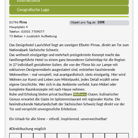
Internetseite
Geografische Lage
01796
Pirna
Objekt pro Tag ab:
100€
Hauptplatz 4
Telefon: 03501 7709077
73 Betten + zusätzlich Aufbettung
Das Designhotel Laurichhof liegt am sonnigen Elbufer Pirnas, direkt am Tor zum
Nationalpark Sächsische Schweiz.
Das weltweit einzigartige und mehrfach preisgekrönte Konzept macht das
familiengeführte Hotel zu einem ganz besonderen Geheimtipp für die Region:
In 27 individuell gestalteten Suiten, die von der Fliese bis zur Lampe mit
exklusiven Designermöbeln ausgestattet sind, entstehen faszinierende
Wohnwelten – mal verspielt, mal avantgardistisch, stets einzigartig. Hier wird
Wohnen zur Kunst und Leben zum Mittelpunkt, jedes Detail erzählt seine
eigene Geschichte. Wer sich in das Ambiente verliebt, kann Möbel oder
komplette Raumkonzepte mit nach Hause nehmen.
Ruhe und Erholung bieten privat buchbare
Wellness
-Oasen, kulinarischer
Genuss erwartet die Gäste im Spitzenrestaurant mit regionaler Küche. Die
beeindruckende Naturlandschaft der Sächsischen Schweiz liegt direkt vor der
Tür und verspricht unvergessliche Erlebnisse.
Ein Urlaub für alle Sinne – stilvoll, inspirierend, unverwechselbar!
#Direktbuchung möglich