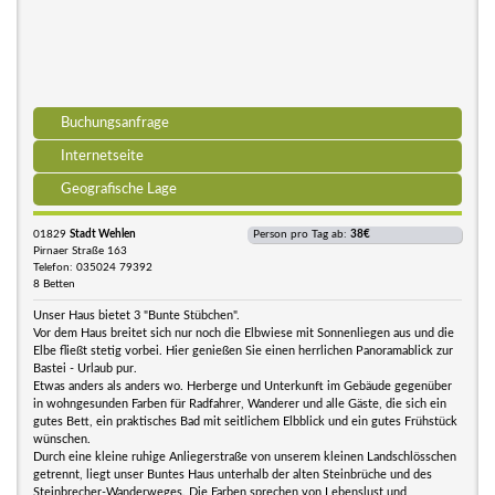
Buchungsanfrage
Internetseite
Geografische Lage
01829
Stadt Wehlen
Person pro Tag ab:
38€
Pirnaer Straße 163
Telefon: 035024 79392
8 Betten
Unser Haus bietet 3 "Bunte Stübchen".
Vor dem Haus breitet sich nur noch die Elbwiese mit Sonnenliegen aus und die
Elbe fließt stetig vorbei. Hier genießen Sie einen herrlichen Panoramablick zur
Bastei - Urlaub pur.
Etwas anders als anders wo. Herberge und Unterkunft im Gebäude gegenüber
in wohngesunden Farben für Radfahrer, Wanderer und alle Gäste, die sich ein
gutes Bett, ein praktisches Bad mit seitlichem Elbblick und ein gutes Frühstück
wünschen.
Durch eine kleine ruhige Anliegerstraße von unserem kleinen Landschlösschen
getrennt, liegt unser Buntes Haus unterhalb der alten Steinbrüche und des
Steinbrecher-Wanderweges. Die Farben sprechen von Lebenslust und