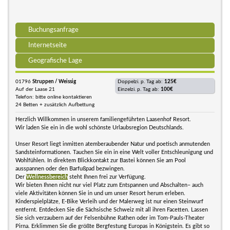
Buchungsanfrage
Internetseite
Geografische Lage
01796
Struppen / Weissig
Doppelzi. p. Tag ab:
125€
Auf der Laase 21
Einzelzi. p. Tag ab:
100€
Telefon: bitte online kontaktieren
24 Betten + zusätzlich Aufbettung
Herzlich Willkommen in unserem familiengeführten Laasenhof Resort.
Wir laden Sie ein in die wohl schönste Urlaubsregion Deutschlands.
Unser Resort liegt inmitten atemberaubender Natur und poetisch anmutenden
Sandsteinformationen. Tauchen Sie ein in eine Welt voller Entschleunigung und
Wohlfühlen. In direktem Blickkontakt zur Bastei können Sie am Pool
ausspannen oder den Barfußpad bezwingen.
Der
Wellnessbereich
steht Ihnen frei zur Verfügung.
Wir bieten Ihnen nicht nur viel Platz zum Entspannen und Abschalten– auch
viele Aktivitäten können Sie in und um unser Resort herum erleben.
Kinderspielplätze, E-Bike Verleih und der Malerweg ist nur einen Steinwurf
entfernt. Entdecken Sie die Sächsische Schweiz mit all ihren Facetten. Lassen
Sie sich verzaubern auf der Felsenbühne Rathen oder im Tom-Pauls-Theater
Pirna. Erklimmen Sie die größte Bergfestung Europas in Königstein. Es gibt so