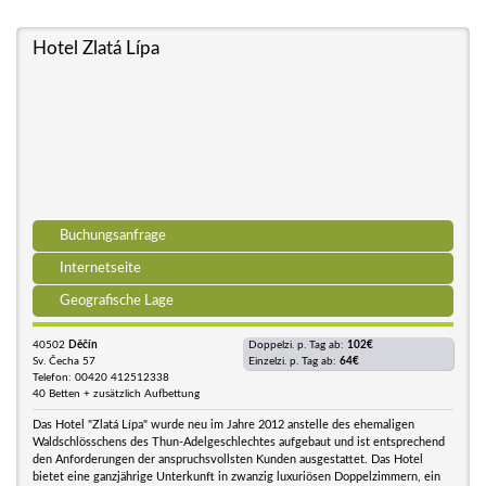
Hotel Zlatá Lípa
Buchungsanfrage
Internetseite
Geografische Lage
40502
Děčín
Doppelzi. p. Tag ab:
102€
Sv. Čecha 57
Einzelzi. p. Tag ab:
64€
Telefon: 00420 412512338
40 Betten + zusätzlich Aufbettung
Das Hotel "Zlatá Lípa" wurde neu im Jahre 2012 anstelle des ehemaligen
Waldschlösschens des Thun-Adelgeschlechtes aufgebaut und ist entsprechend
den Anforderungen der anspruchsvollsten Kunden ausgestattet. Das Hotel
bietet eine ganzjährige Unterkunft in zwanzig luxuriösen Doppelzimmern, ein