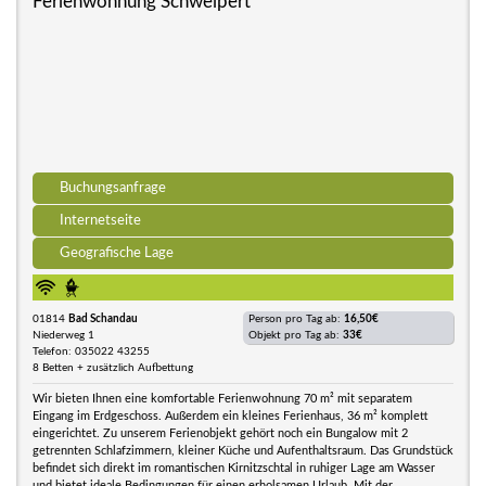
Ferienwohnung Schweipert
Buchungsanfrage
Internetseite
Geografische Lage
01814
Bad Schandau
Person pro Tag ab:
16,50€
Niederweg 1
Objekt pro Tag ab:
33€
Telefon: 035022 43255
8 Betten + zusätzlich Aufbettung
Wir bieten Ihnen eine komfortable Ferienwohnung 70 m² mit separatem
Eingang im Erdgeschoss. Außerdem ein kleines Ferienhaus, 36 m² komplett
eingerichtet. Zu unserem Ferienobjekt gehört noch ein Bungalow mit 2
getrennten Schlafzimmern, kleiner Küche und Aufenthaltsraum. Das Grundstück
befindet sich direkt im romantischen Kirnitzschtal in ruhiger Lage am Wasser
und bietet ideale Bedingungen für einen erholsamen Urlaub. Mit der