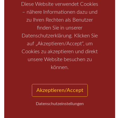
Diese Website verwendet Cookies
Schrammsteine
Weiße Flotte
Bad Schandau
Wehlen
– nähere Informationen dazu und
Rathen
Hohnstein
Königstein
Kirnitzschtal
Wellness
zu Ihren Rechten als Benutzer
Boofen
Mediathek
finden Sie in unserer
Datenschutzerklärung. Klicken Sie
auf „Akzeptieren/Accept“, um
Cookies zu akzeptieren und direkt
unsere Website besuchen zu
können.
Start
/
Region
/
Fragen+Antworten
/
Unterkunft
/
Aktivitäten
/
Kontakt
/
Impressum
Akzeptieren/Accept
Copyrights © 2026 Elbsandsteingebirge Verlag
Datenschutzeinstellungen